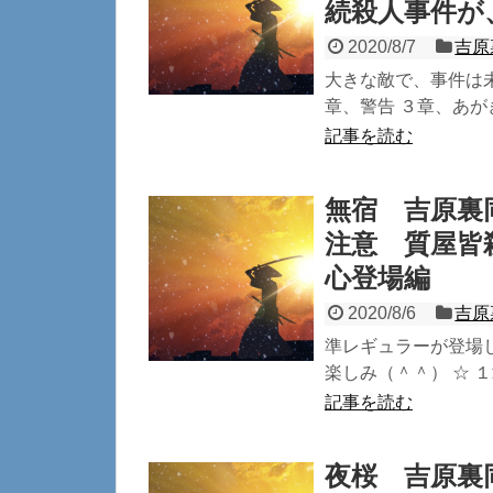
続殺人事件が
2020/8/7
吉原
大きな敵で、事件は未
章、警告 ３章、あがき
記事を読む
無宿 吉原裏
注意 質屋皆
心登場編
2020/8/6
吉原
準レギュラーが登場し
楽しみ（＾＾） ☆ １章
記事を読む
夜桜 吉原裏