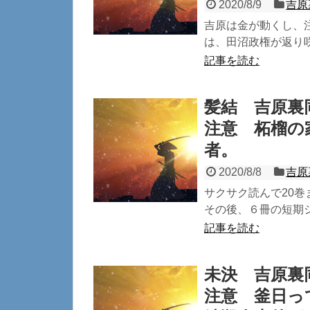
2020/8/9
吉原
吉原は金が動くし、
は、田沼政権が返り咲
記事を読む
髪結 吉原裏
注意 柘榴の
者。
2020/8/8
吉原
サクサク読んで20巻
その後、６冊の短期シ
記事を読む
未決 吉原裏
注意 釜日っ