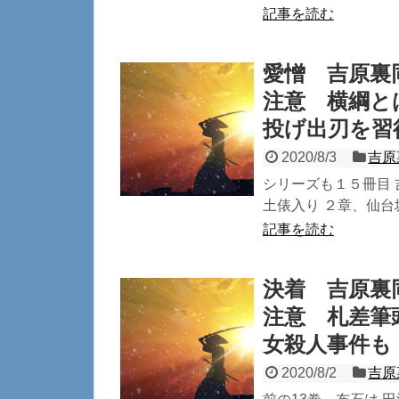
記事を読む
愛憎 吉原裏
注意 横綱と
投げ出刃を習
2020/8/3
吉原
シリーズも１５冊目 
土俵入り ２章、仙台坂
記事を読む
決着 吉原裏
注意 札差筆
女殺人事件も
2020/8/2
吉原