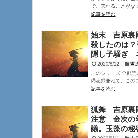
で、忘れることがなく
記事を読む
始末 吉原裏
殺したのは？
隠し子騒ぎ 
2020/8/12
吉
このシリーズ 全部読
備忘録兼ねて、このブ
記事を読む
狐舞 吉原裏
注意 金次の
議。玉藻の