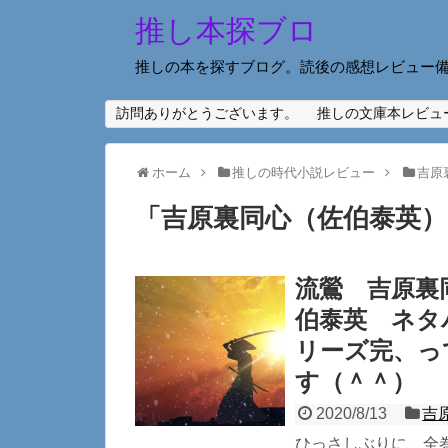
推し本探ブロ
推しの本を探すブログ。読後の感想レビュー
訪問ありがとうございます。
推しの文庫本レビュ
ホーム
推しの時代小説レビュー
吉原
「
吉原裏同心（佐伯泰英）
流鶯 吉原裏
伯泰英 ネタ
リーズ完、っ
す（＾＾）
2020/8/13
吉
ひっさしぶりに、全巻