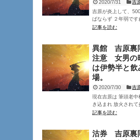
2020/7/31
吉
吉原が炎上して、50
ばならず ２年弱ですね
記事を読む
異館 吉原裏
注意 女男の
は伊勢半と飲
場。
2020/7/30
吉
現在吉原は 筆頭老
き込まれ 放火されて炎
記事を読む
沽券 吉原裏