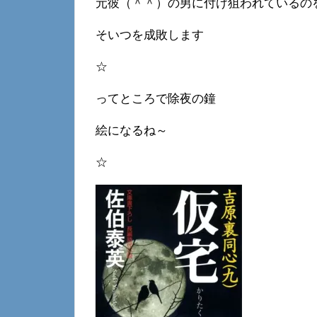
元彼（＾＾）の男に付け狙われているの
そいつを成敗します
☆
ってところで除夜の鐘
絵になるね～
☆