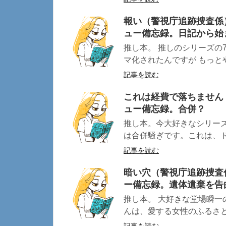
報い（警視庁追跡捜査係
ュー備忘録。日記から始
推し本。 推しのシリーズの
マ化されたんですが もっとや
記事を読む
これは経費で落ちません
ュー備忘録。合併？
推し本。今大好きなシリーズ
は合併騒ぎです。これは、ドラ
記事を読む
暗い穴（警視庁追跡捜査
ー備忘録。遺体遺棄を告
推し本。 大好きな堂場瞬一
んは、愛する女性のふるさとに