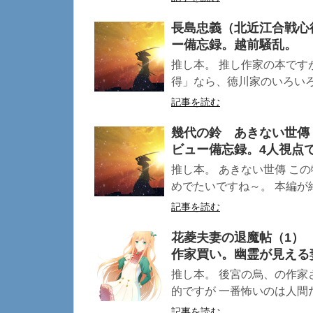
長島忠義（北近江合戦心
ー備忘録。越前騒乱。
推し本。 推し作家の本です
得」なら、徳川家のいろいろの
記事を読む
幾代の鈴 あきない世傳
ビュー備忘録。4人視点
推し本。 あきない世傳 こ
めでたいですね～。 本編が終
記事を読む
花菱夫妻の退魔帖（1）
作家買い。幽霊が見える
推し本。 後宮の烏、の作家
的ですが 一番怖いのは人間だ
記事を読む