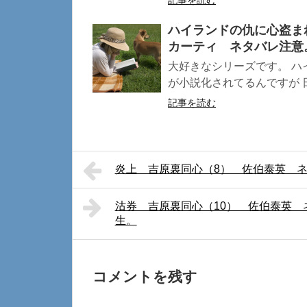
記事を読む
ハイランドの仇に心盗ま
カーティ ネタバレ注意
大好きなシリーズです。 ハ
が小説化されてるんですが 日
記事を読む
炎上 吉原裏同心（8） 佐伯泰英 
沽券 吉原裏同心（10） 佐伯泰英
生。
コメントを残す