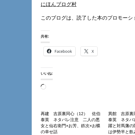
にほんブログ村
このブログは、読了した本のプロモーシ
共有:
Facebook
X
いいね:
読
み
込
み
再建 吉原裏同心（12） 佐伯
異館 吉原裏
泰英 ネタバレ注意 二人の悪
泰英 ネタバ
中…
女と仙右衛門×お芳、鉄次×お蝶
躍と対馬藩の
の幸せ話
は伊勢半と飲