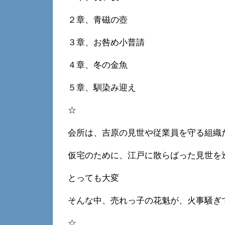
２章、青磁の壺
３章、お咎め小普請
４章、冬の金魚
５章、馴染み迎え
☆
会所は、吉原の見世や従業員を守る組織
仮宅のために、江戸に散らばった見世を
とっても大変
そんな中、売れっ子の花魁が、火事騒ぎ
☆