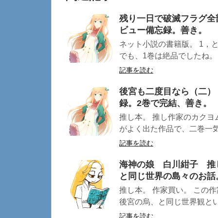
残り一日で破滅フラグ全
ビュー備忘録。善き。
ネット小説の書籍版。 1，
でも、1巻は絶品でしたね。 
記事を読む
後宮も二度目なら（二）
録。2巻で完結、善き。
推し本。 推し作家のカクヨ
がよく出た作品で、二巻一気読
記事を読む
海神の娘 白川紺子 推
と同じ世界の島々のお話
推し本。 作家買い。 この
後宮の烏、と同じ世界観とい
記事を読む