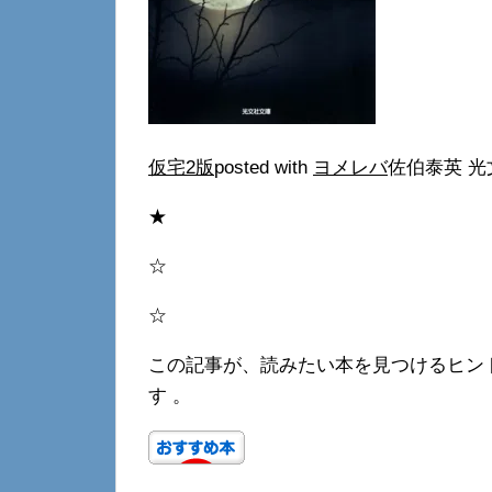
仮宅2版
posted with
ヨメレバ
佐伯泰英 光文
★
☆
☆
この記事が、読みたい本を見つけるヒン
す 。