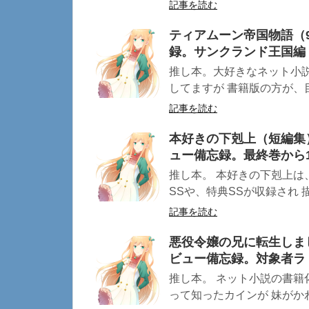
記事を読む
ティアムーン帝国物語（
録。サンクランド王国編
推し本。大好きなネット小説
してますが 書籍版の方が、目
記事を読む
本好きの下剋上（短編集
ュー備忘録。最終巻から
推し本。 本好きの下剋上は
SSや、特典SSが収録され 描
記事を読む
悪役令嬢の兄に転生しま
ビュー備忘録。対象者ラ
推し本。 ネット小説の書籍
って知ったカインが 妹がかわ