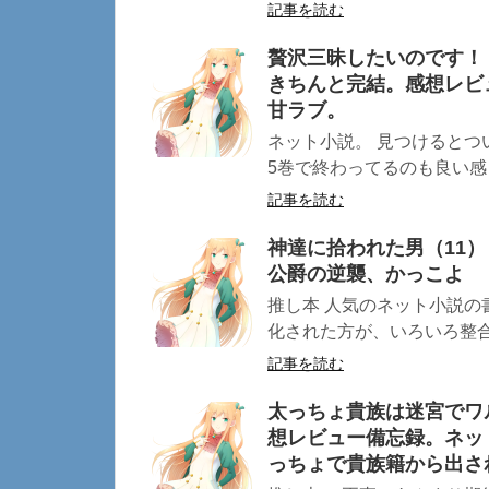
記事を読む
贅沢三昧したいのです！
きちんと完結。感想レビ
甘ラブ。
ネット小説。 見つけるとつ
5巻で終わってるのも良い感じ
記事を読む
神達に拾われた男（11）
公爵の逆襲、かっこよ
推し本 人気のネット小説の
化された方が、いろいろ整合
記事を読む
太っちょ貴族は迷宮でワ
想レビュー備忘録。ネッ
っちょで貴族籍から出さ