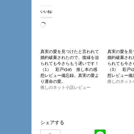
いいね:
読
み
込
み
真実の愛を見つけたと言われて
真実の愛を見
婚約破棄されたので、復縁を迫
婚約破棄され
中…
られても今さらもう遅いです！
られても今さ
（1） 彩戸ゆめ 推し本の感
（3） 彩戸
想レビュー備忘録。真実の愛よ
想レビュー備
り運命の愛。
推しのネット
推しのネット小説レビュー
シェアする