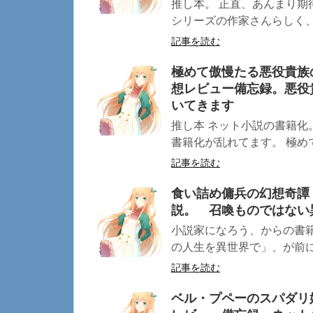
推し本。 正直、あんまり期
シリーズの作家さんらしく、
記事を読む
極めて傲慢たる悪役貴族
想レビュー備忘録。悪役
いてきます
推し本 ネット小説の書籍
書籍化が乱れてます。 極めて
記事を読む
食い詰め傭兵の幻想奇譚
説。 召喚ものではない
小説家になろう、からの書籍
の人生を異世界で」、が前に出
記事を読む
ベル・プペーのスパダリ