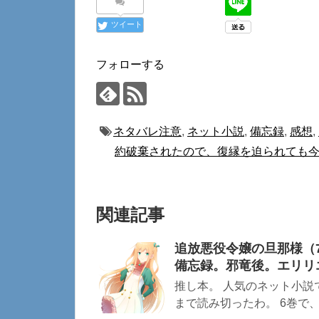
ツイート
フォローする
ネタバレ注意
,
ネット小説
,
備忘録
,
感想
,
約破棄されたので、復縁を迫られても
関連記事
追放悪役令嬢の旦那様（
備忘録。邪竜後。エリリ
推し本。 人気のネット小説
まで読み切ったわ。 6巻で、