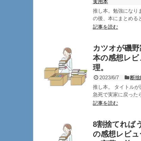
実用本
推し本。勉強になりま
の後、本にまとめると
記事を読む
カツオが磯野
本の感想レビ
理。
2023/6/7
断捨
推し本。 タイトルが
急死で実家に戻ったら
記事を読む
8割捨てれば
の感想レビュ