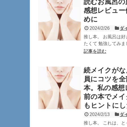
読むお風呂の
感想レビュー
めに
2024/2/26
ダ
推し本。 お風呂は
たくて 勉強してみま
記事を読む
続メイクがな
員にコツを全
本。私の感想
前の本でメイ
もヒントにし
2024/2/13
ダ
推し本。 これは、と