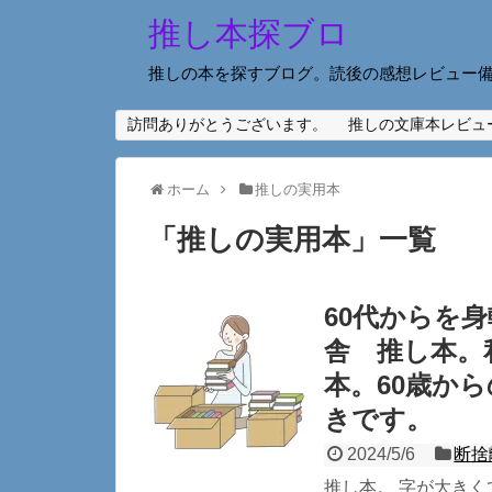
推し本探ブロ
推しの本を探すブログ。読後の感想レビュー
訪問ありがとうございます。
推しの文庫本レビュ
ホーム
推しの実用本
「
推しの実用本
」
一覧
60代からを
舎 推し本。
本。60歳か
きです。
2024/5/6
断捨
推し本。 字が大きく