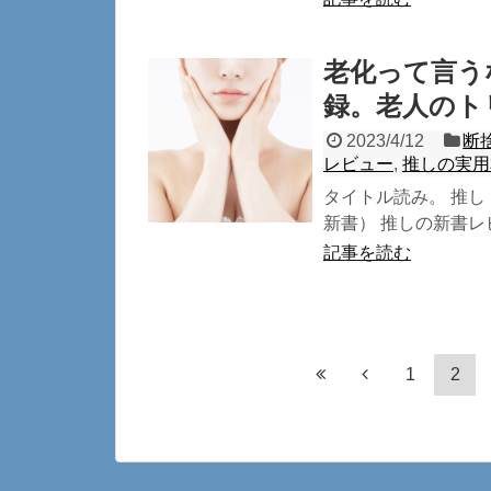
老化って言う
録。老人のト
2023/4/12
断
レビュー
,
推しの実用
タイトル読み。 推し
新書） 推しの新書レビュ
記事を読む
1
2