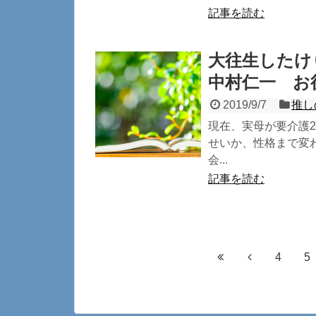
記事を読む
大往生したけ
中村仁一 お
2019/9/7
推し
現在、実母が要介護2
せいか、性格まで変
会...
記事を読む
4
5