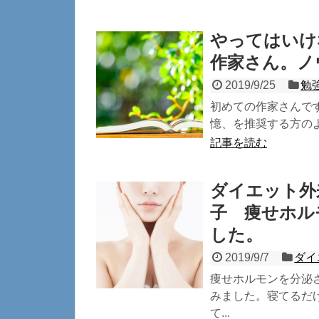
やってはいけ
作家さん。ノ
2019/9/25
勉
初めての作家さんです
憶、を推奨する方のよ
記事を読む
ダイエット外
子 痩せホル
した。
2019/9/7
ダイ
痩せホルモンを分泌
みました。寝てるだ
て...