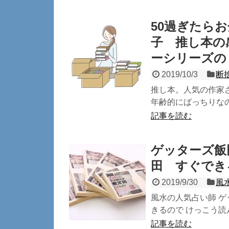
50過ぎたら
子 推し本の
ーシリーズ
2019/10/3
断
推し本。人気の作家さ
年齢的にばっちりなの
記事を読む
ゲッターズ飯
田 すぐでき
2019/9/30
風
風水の人気占い師 ゲ
きるので けっこう読
記事を読む