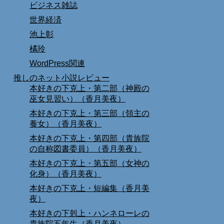
ビジネス雑誌
世界経済
池上彰
橘玲
WordPress関連
推しのネット小説レビュー
本好きの下克上・第二部（神殿の
巫女見習い）（香月美夜）
本好きの下克上・第三部（領主の
養女）（香月美夜）
本好きの下克上・第四部（貴族院
の自称図書委員）（香月美夜）
本好きの下克上・第五部（女神の
化身）（香月美夜）
本好きの下克上・短編集（香月美
夜）
本好きの下剋上・ハンネローレの
貴族院五年生（香月美夜）