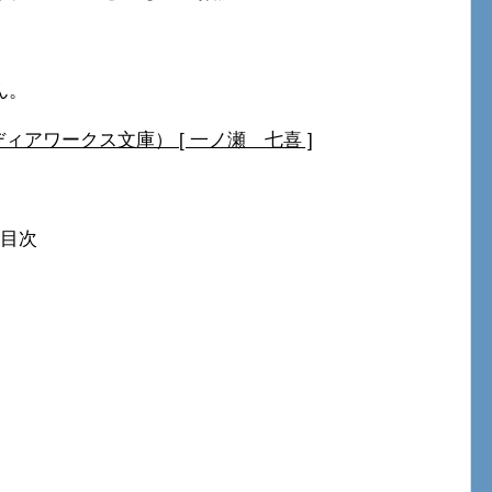
ん。
ィアワークス文庫） [ 一ノ瀬 七喜 ]
 目次