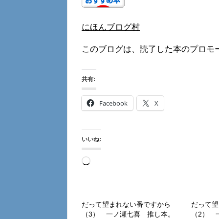
にほんブログ村
このブログは、読了した本のプロモ
共有:
Facebook
X
いいね:
読
み
込
み
だって望まれない番ですから
だって望
（3） 一ノ瀬七喜 推し本。
（2） 
中…