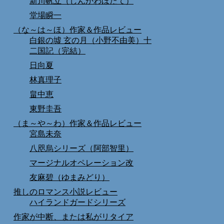
新川帆立（しんかわほたて）
堂場瞬一
（な～は～ほ）作家＆作品レビュー
白銀の墟 玄の月（小野不由美）十
二国記（完結）
日向夏
林真理子
畠中恵
東野圭吾
（ま～や～わ）作家＆作品レビュー
宮島未奈
八咫烏シリーズ（阿部智里）
マージナルオペレーション改
友麻碧（ゆまみどり）
推しのロマンス小説レビュー
ハイランドガードシリーズ
作家が中断、または私がリタイア