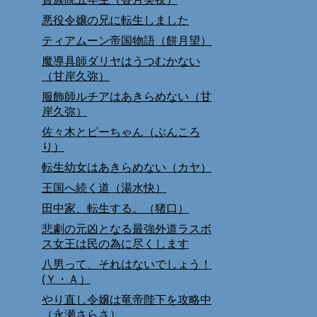
悪役令嬢の兄に転生しました
ティアムーン帝国物語（餅月望）
魔導具師ダリヤはうつむかない
（甘岸久弥）
服飾師ルチアはあきらめない（甘
岸久弥）
佐々木とピーちゃん（ぶんころ
り）
転生幼女はあきらめない（カヤ）
王国へ続く道（湯水快）
田中家、転生する。（猪口）
悲劇の元凶となる最強外道ラスボ
ス女王は民の為に尽くします
八男って、それはないでしょう！
(Ｙ・Ａ）
やり直し令嬢は竜帝陛下を攻略中
（永瀬さらさ）