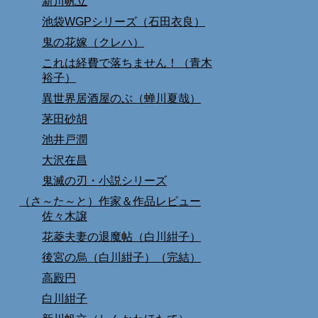
新川帆立
池袋WGPシリーズ（石田衣良）
鬼の花嫁（クレハ）
これは経費で落ちません！（青木
裕子）
異世界居酒屋のぶ（蝉川夏哉）
茅田砂胡
池井戸潤
大沢在昌
鬼滅の刃・小説シリーズ
（さ～た～と）作家＆作品レビュー
佐々木譲
花菱夫妻の退魔帖（白川紺子）
後宮の烏（白川紺子）（完結）
高殿円
白川紺子