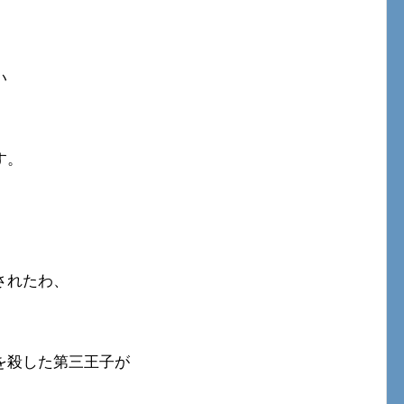
い
す。
されたわ、
を殺した第三王子が