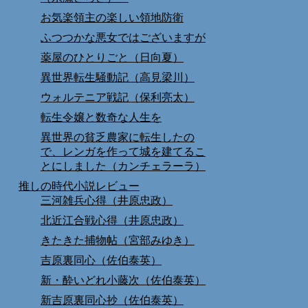
お気楽領主の楽しい領地防衛
ふつつかな悪女ではございますが
薬屋のひとりごと（日向夏）
異世界転生騒動記（高見梁川）
ウォルテニア戦記（保利亮太）
転生令嬢と数奇な人生を
異世界の貧乏農家に転生したの
で、レンガを作って城を建てるこ
とにしました（カンチェラーラ）
推しの時代小説レビュー
三河雑兵心得（井原忠政）
北近江合戦心得（井原忠政）
きたきた捕物帖（宮部みゆき）
吉原裏同心（佐伯泰英）
新・酔いどれ小藤次（佐伯泰英）
新吉原裏同心抄（佐伯泰英）