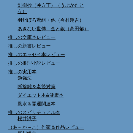
剣樹抄（冲方丁）（うぶかたと
う）
羽州ぼろ鳶組・他（今村翔吾）
あきない世傳 金と銀（高田郁）
推しの文庫本レビュー
推しの新書レビュー
推しのエッセイ本レビュー
推しの推理小説レビュー
推しの実用本
勉強法
断捨離＆老後対策
ダイエット本&健康本
風水＆開運関連本
推しのスピリチュアル本
桜井識子
（あ～か～こ）作家＆作品レビュー