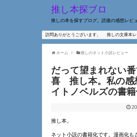
推し本探ブロ
推しの本を探すブログ。読後の感想レビ
訪問ありがとうございます。
推しの文庫本レ
ホーム
推しのネット小説レビュー
だって望まれない番
喜 推し本。私の感
イトノベルズの書籍
20
推し本。
ネット小説の書籍化です。漫画化も