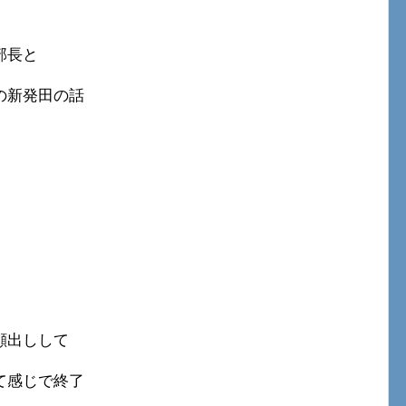
部長と
の新発田の話
顔出しして
て感じで終了