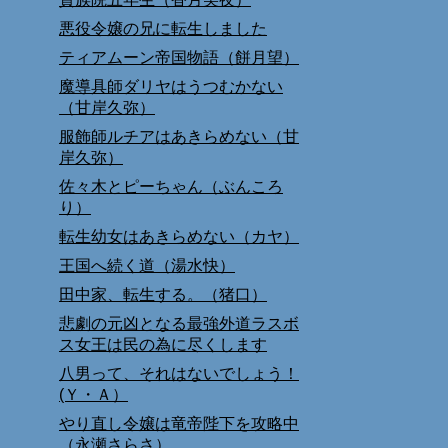
悪役令嬢の兄に転生しました
ティアムーン帝国物語（餅月望）
魔導具師ダリヤはうつむかない
（甘岸久弥）
服飾師ルチアはあきらめない（甘
岸久弥）
佐々木とピーちゃん（ぶんころ
り）
転生幼女はあきらめない（カヤ）
王国へ続く道（湯水快）
田中家、転生する。（猪口）
悲劇の元凶となる最強外道ラスボ
ス女王は民の為に尽くします
八男って、それはないでしょう！
(Ｙ・Ａ）
やり直し令嬢は竜帝陛下を攻略中
（永瀬さらさ）