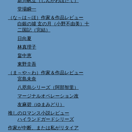
新川帆立（しんかわほたて）
堂場瞬一
（な～は～ほ）作家＆作品レビュー
白銀の墟 玄の月（小野不由美）十
二国記（完結）
日向夏
林真理子
畠中恵
東野圭吾
（ま～や～わ）作家＆作品レビュー
宮島未奈
八咫烏シリーズ（阿部智里）
マージナルオペレーション改
友麻碧（ゆまみどり）
推しのロマンス小説レビュー
ハイランドガードシリーズ
作家が中断、または私がリタイア