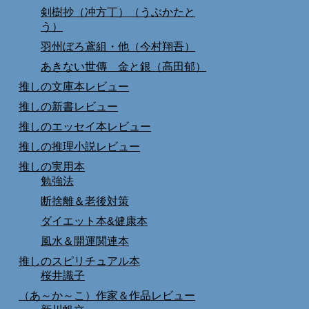
剣樹抄（冲方丁）（うぶかたと
う）
羽州ぼろ鳶組・他（今村翔吾）
あきない世傳 金と銀（高田郁）
推しの文庫本レビュー
推しの新書レビュー
推しのエッセイ本レビュー
推しの推理小説レビュー
推しの実用本
勉強法
断捨離＆老後対策
ダイエット本&健康本
風水＆開運関連本
推しのスピリチュアル本
桜井識子
（あ～か～こ）作家＆作品レビュー