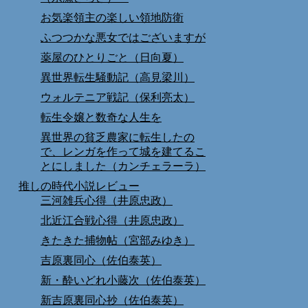
お気楽領主の楽しい領地防衛
ふつつかな悪女ではございますが
薬屋のひとりごと（日向夏）
異世界転生騒動記（高見梁川）
ウォルテニア戦記（保利亮太）
転生令嬢と数奇な人生を
異世界の貧乏農家に転生したの
で、レンガを作って城を建てるこ
とにしました（カンチェラーラ）
推しの時代小説レビュー
三河雑兵心得（井原忠政）
北近江合戦心得（井原忠政）
きたきた捕物帖（宮部みゆき）
吉原裏同心（佐伯泰英）
新・酔いどれ小藤次（佐伯泰英）
新吉原裏同心抄（佐伯泰英）