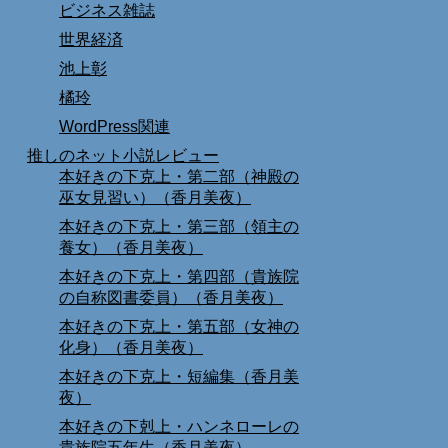
ビジネス雑誌
世界経済
池上彰
橘玲
WordPress関連
推しのネット小説レビュー
本好きの下克上・第二部（神殿の
巫女見習い）（香月美夜）
本好きの下克上・第三部（領主の
養女）（香月美夜）
本好きの下克上・第四部（貴族院
の自称図書委員）（香月美夜）
本好きの下克上・第五部（女神の
化身）（香月美夜）
本好きの下克上・短編集（香月美
夜）
本好きの下剋上・ハンネローレの
貴族院五年生（香月美夜）