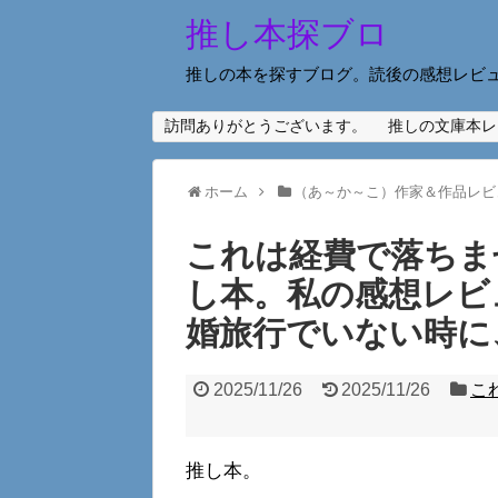
推し本探ブロ
推しの本を探すブログ。読後の感想レビ
訪問ありがとうございます。
推しの文庫本レ
ホーム
（あ～か～こ）作家＆作品レビ
これは経費で落ちま
し本。私の感想レビ
婚旅行でいない時に
2025/11/26
2025/11/26
こ
推し本。