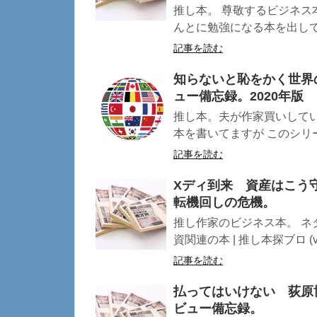
推し本。 尊敬するビジネス
んとに勉強になる本を出してく
記事を読む
知らないと恥をかく世界
ュー備忘録。2020年版
推し本。夫が作家買いして
本を書いてますが このシリー
記事を読む
Xディ到来 資産はこう
転機回しの危機。
推し作家のビジネス本。 ネ
資関連の本 | 推し本探ブロ (vete
記事を読む
払ってはいけない 荻原
ビュー備忘録。