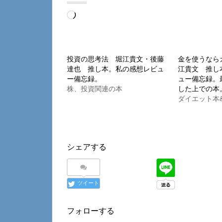
読
み
込
み
投資の思考法 堀江貴文・後藤
金を使うなら
達也 推し本。私の感想レビュ
江貴文 推し
中…
ー備忘録。
ュー備忘録。
株、投資関連の本
した上での本
ダイエット本
シェアする
ツイート
フォローする