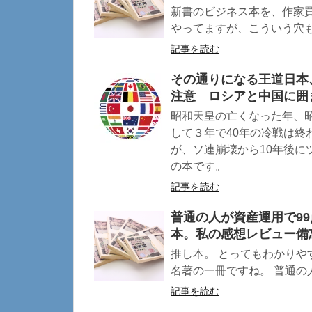
新書のビジネス本を、作家買
やってますが、こういう穴もふ
記事を読む
その通りになる王道日本
注意 ロシアと中国に囲
昭和天皇の亡くなった年、
して３年で40年の冷戦は終
が、ソ連崩壊から10年後に
の本です。
記事を読む
普通の人が資産運用で99点
本。私の感想レビュー備忘
推し本。 とってもわかりや
名著の一冊ですね。 普通の人が
記事を読む