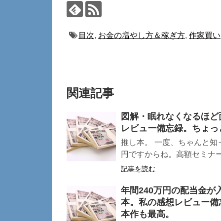
目次
,
お金の増やし方＆稼ぎ方
,
作家買い
関連記事
図解・眠れなくなるほど
レビュー備忘録。ちょっ
推し本。 一度、ちゃんと知
円ですからね。高額セミナーに
記事を読む
年間240万円の配当金
本。私の感想レビュー備
本作も最高。