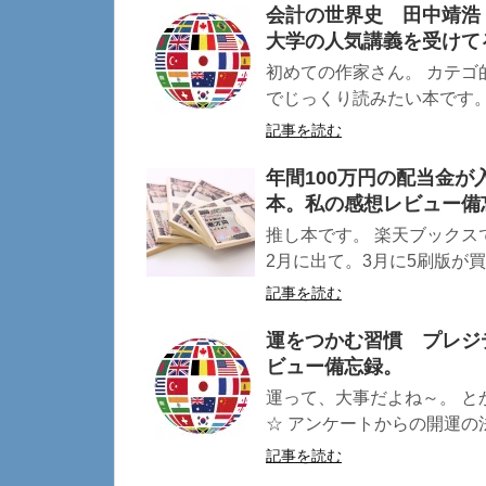
会計の世界史 田中靖浩
大学の人気講義を受けて
初めての作家さん。 カテゴ
でじっくり読みたい本です。 
記事を読む
年間100万円の配当金
本。私の感想レビュー備
推し本です。 楽天ブックス
2月に出て。3月に5刷版が買え
記事を読む
運をつかむ習慣 プレジデ
ビュー備忘録。
運って、大事だよね～。 
☆ アンケートからの開運の法則
記事を読む