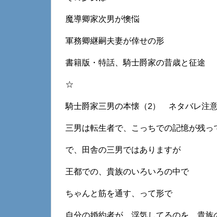
魔導卿家次男が懊悩
軍務卿継嗣夫妻が倖せの形
書籍版・特話、騎士爵家の昔歳と征途
☆
騎士爵家三男の本懐（2） ネタバレ注
三男は転生者で、こっちでの記憶が残っ
で、田舎の三男ではありますが
王都での、貴族のいろいろの中で
ちゃんと筋を通す、って形で
自分の婚約者が、浮気してるのを、貴族