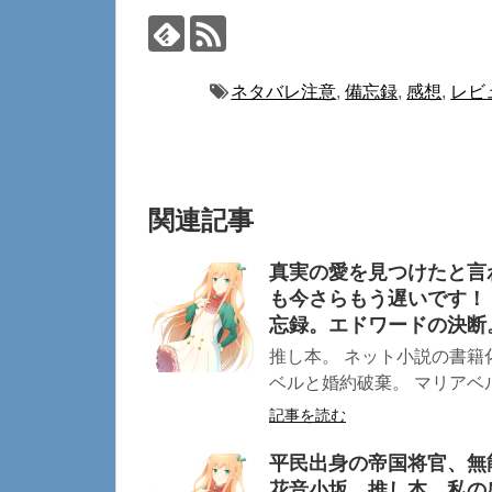
ネタバレ注意
,
備忘録
,
感想
,
レビ
関連記事
真実の愛を見つけたと言
も今さらもう遅いです！
忘録。エドワードの決断
推し本。 ネット小説の書籍
ベルと婚約破棄。 マリアベル
記事を読む
平民出身の帝国将官、無
花音小坂 推し本。私の