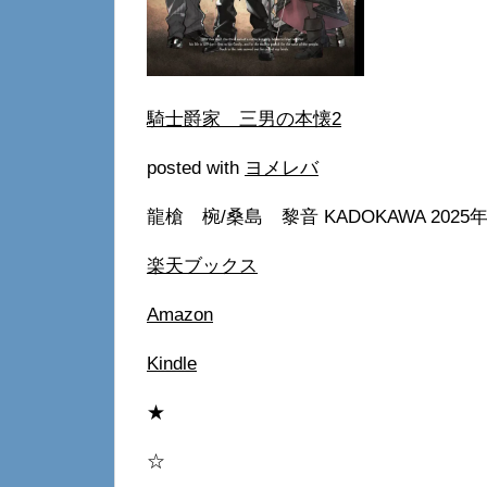
騎士爵家 三男の本懐2
posted with
ヨメレバ
龍槍 椀/桑島 黎音 KADOKAWA 2025
楽天ブックス
Amazon
Kindle
★
☆