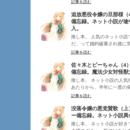
記事を読む
追放悪役令嬢の旦那様（
備忘録。ネット小説が途
入。
推し本。 人気のネット小説
だ、って婚約破棄され後に気づ
記事を読む
佐々木とピーちゃん（4
備忘録。魔法少女対怪獣
推し本。 ネット小説の人気
あたりから、半年に一度の発刊
記事を読む
没落令嬢の悪党賛歌（上
ー備忘録。ネット小説異
推し本。 ネット小説が好き