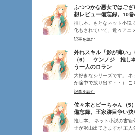
ふつつかな悪女ではござ
想レビュー備忘録。10
推し本。もとなネット小説
化もされていて、近々アニメ
記事を読む
外れスキル「影が薄い」
（6） ケンノジ 推し
う一人のロラン
大好きなシリーズです。 ネ
が途中で放り出す・・） こち
記事を読む
佐々木とピーちゃん（5
備忘録。王家跡目争い決
推し本。 ネット小説の書籍
子が沢山出てきますが 主人公