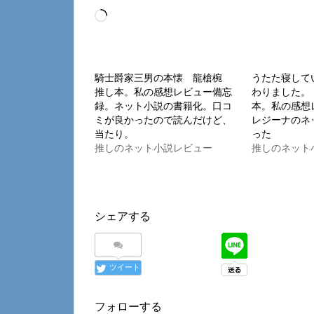
読
み
込
み
騎士爵家三男の本懐 龍槍椀
うたた寝して
推し本。私の感想レビュー備忘
わりました。 
中…
録。ネット小説の書籍化。口コ
本。私の感想
ミが良かったので読んだけど、
レジーナのネ
当たり。
った
推しのネット小説レビュー
推しのネット
シェアする
ツイート
フォローする