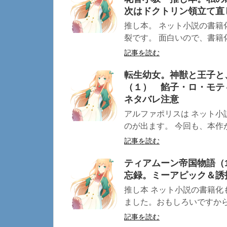
次はドクトリン領立て直
推し本。 ネット小説の書
裂です。 面白いので、書籍化
記事を読む
転生幼女。神獣と王子と
（１） 餡子・ロ・モテ
ネタバレ注意
アルファポリスは ネット
のが出ます。 今回も、本作が
記事を読む
ティアムーン帝国物語（
忘録。ミーアピック＆誘
推し本 ネット小説の書籍化
ました。おもしろいですからね
記事を読む