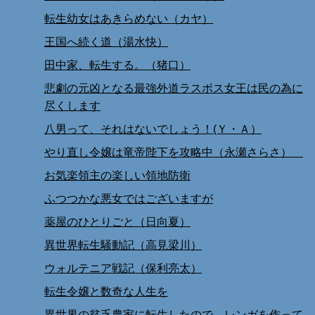
転生幼女はあきらめない（カヤ）
王国へ続く道（湯水快）
田中家、転生する。（猪口）
悲劇の元凶となる最強外道ラスボス女王は民の為に
尽くします
八男って、それはないでしょう！(Ｙ・Ａ）
やり直し令嬢は竜帝陛下を攻略中（永瀬さらさ）
お気楽領主の楽しい領地防衛
ふつつかな悪女ではございますが
薬屋のひとりごと（日向夏）
異世界転生騒動記（高見梁川）
ウォルテニア戦記（保利亮太）
転生令嬢と数奇な人生を
異世界の貧乏農家に転生したので、レンガを作って