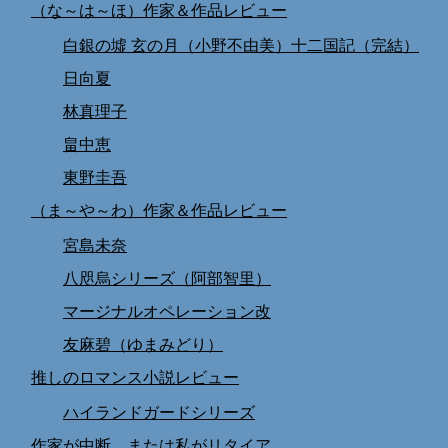
（な～は～ほ）作家＆作品レビュー
白銀の墟 玄の月（小野不由美）十二国記（完結）
日向夏
林真理子
畠中恵
東野圭吾
（ま～や～わ）作家＆作品レビュー
宮島未奈
八咫烏シリーズ（阿部智里）
マージナルオペレーション改
友麻碧（ゆまみどり）
推しのロマンス小説レビュー
ハイランドガードシリーズ
作家が中断、または私がリタイア