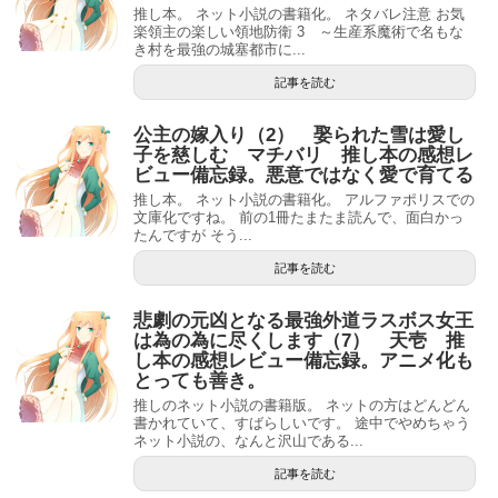
推し本。 ネット小説の書籍化。 ネタバレ注意 お気
楽領主の楽しい領地防衛 3 ～生産系魔術で名もな
き村を最強の城塞都市に...
記事を読む
公主の嫁入り（2） 娶られた雪は愛し
子を慈しむ マチバリ 推し本の感想レ
ビュー備忘録。悪意ではなく愛で育てる
推し本。 ネット小説の書籍化。 アルファポリスでの
文庫化ですね。 前の1冊たまたま読んで、面白かっ
たんですが そう...
記事を読む
悲劇の元凶となる最強外道ラスボス女王
は為の為に尽くします（7） 天壱 推
し本の感想レビュー備忘録。アニメ化も
とっても善き。
推しのネット小説の書籍版。 ネットの方はどんどん
書かれていて、すばらしいです。 途中でやめちゃう
ネット小説の、なんと沢山である...
記事を読む