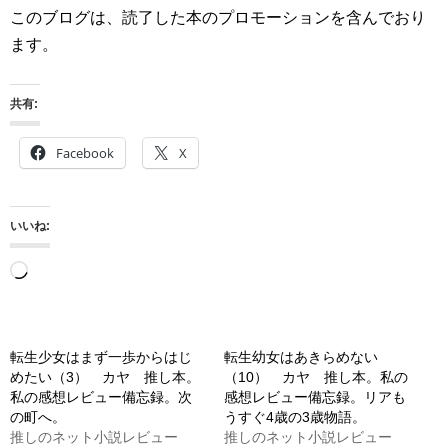
このブログは、読了した本のプロモーションを含んでおり
ます。
共有:
Facebook
X
いいね:
読
み
込
み
転生少女はまず一歩からはじ
転生幼女はあきらめない
めたい（3） カヤ 推し本。
（10） カヤ 推し本。私の
中…
私の感想レビュー備忘録。次
感想レビュー備忘録。リアも
の町へ。
うすぐ4歳の3歳物語。
推しのネット小説レビュー
推しのネット小説レビュー