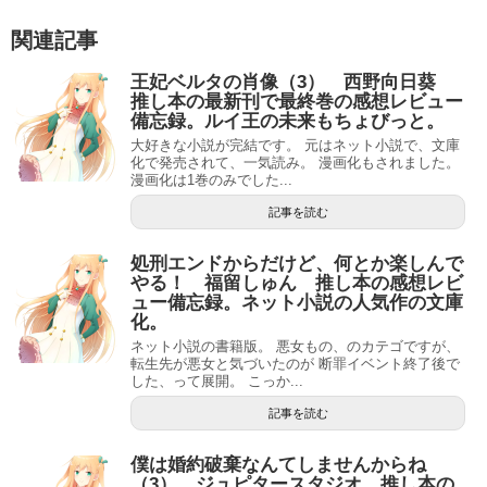
関連記事
王妃ベルタの肖像（3） 西野向日葵
推し本の最新刊で最終巻の感想レビュー
備忘録。ルイ王の未来もちょびっと。
大好きな小説が完結です。 元はネット小説で、文庫
化で発売されて、一気読み。 漫画化もされました。
漫画化は1巻のみでした...
記事を読む
処刑エンドからだけど、何とか楽しんで
やる！ 福留しゅん 推し本の感想レビ
ュー備忘録。ネット小説の人気作の文庫
化。
ネット小説の書籍版。 悪女もの、のカテゴですが、
転生先が悪女と気づいたのが 断罪イベント終了後で
した、って展開。 こっか...
記事を読む
僕は婚約破棄なんてしませんからね
（3） ジュピタースタジオ 推し本の