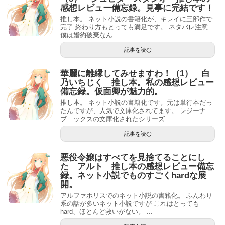
感想レビュー備忘録。見事に完結です！
推し本。 ネット小説の書籍化が、キレイに三部作で
完了 終わり方もとっても満足です。 ネタバレ注意
僕は婚約破棄なん...
記事を読む
華麗に離縁してみせますわ！（1） 白
乃いちじく 推し本。私の感想レビュー
備忘録。仮面卿が魅力的。
推し本。 ネット小説の書籍化です。元は単行本だっ
たんですが、人気で文庫化されてます。 レジーナ
ブ ックスの文庫化されたシリーズ...
記事を読む
悪役令嬢はすべてを見捨てることにし
た アルト 推し本の感想レビュー備忘
録。ネット小説でものすごくhardな展
開。
アルファポリスでのネット小説の書籍化。 ふんわり
系の話が多いネット小説ですが これはとっても
hard、ほとんど救いがない。 ...