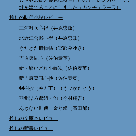
城を建てることにしました（カンチェラーラ）
推しの時代小説レビュー
三河雑兵心得（井原忠政）
北近江合戦心得（井原忠政）
きたきた捕物帖（宮部みゆき）
吉原裏同心（佐伯泰英）
新・酔いどれ小藤次（佐伯泰英）
新吉原裏同心抄（佐伯泰英）
剣樹抄（冲方丁）（うぶかたとう）
羽州ぼろ鳶組・他（今村翔吾）
あきない世傳 金と銀（高田郁）
推しの文庫本レビュー
推しの新書レビュー