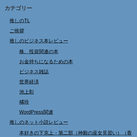
カテゴリー
推しのTL
ご挨拶
推しのビジネス本レビュー
株、投資関連の本
お金持ちになるための本
ビジネス雑誌
世界経済
池上彰
橘玲
WordPress関連
推しのネット小説レビュー
本好きの下克上・第二部（神殿の巫女見習い）（香