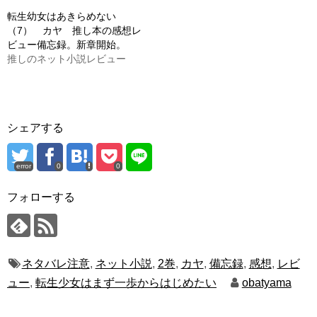
転生幼女はあきらめない
（7） カヤ 推し本の感想レ
ビュー備忘録。新章開始。
推しのネット小説レビュー
シェアする
error
0
0
フォローする
ネタバレ注意
,
ネット小説
,
2巻
,
カヤ
,
備忘録
,
感想
,
レビ
ュー
,
転生少女はまず一歩からはじめたい
obatyama