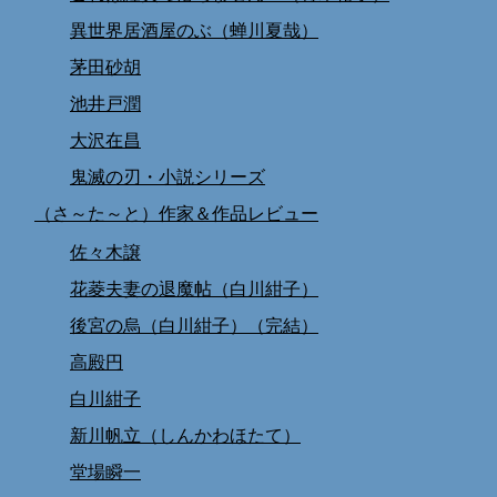
異世界居酒屋のぶ（蝉川夏哉）
茅田砂胡
池井戸潤
大沢在昌
鬼滅の刃・小説シリーズ
（さ～た～と）作家＆作品レビュー
佐々木譲
花菱夫妻の退魔帖（白川紺子）
後宮の烏（白川紺子）（完結）
高殿円
白川紺子
新川帆立（しんかわほたて）
堂場瞬一