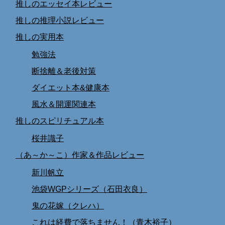
推しのエッセイ本レビュー
推しの推理小説レビュー
推しの実用本
勉強法
断捨離＆老後対策
ダイエット本&健康本
風水＆開運関連本
推しのスピリチュアル本
桜井識子
（あ～か～こ）作家＆作品レビュー
新川帆立
池袋WGPシリーズ（石田衣良）
鬼の花嫁（クレハ）
これは経費で落ちません！（青木裕子）