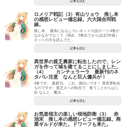
記事を読む
ロメリア戦記（3）有山リョウ 推し本
の感想レビュー備忘録。六大国合同戦
線。
推し本。 最高におもしろいネット小説の一つ 4巻が
なかなかでなくて（現在、3巻出てからほぼ1年後）
ネットの方を読んでた...
記事を読む
異世界の貧乏農家に転生したので、レン
ガを作って城を建てることにしました。
（4） カンチェラーラ 最新刊のネ
タバレ注意 なんと巨人傭兵が！
4巻です。 最新刊。 これ、面白いです！ 異世界転生
ものですが、貧乏人への転生で、食うことからはじ
め なんと、魔法...
記事を読む
お気楽領主の楽しい領地防衛（3） 赤
池宋 推し本の感想レビュー備忘録。商
業ギルドが来た。ドワーフも来た。