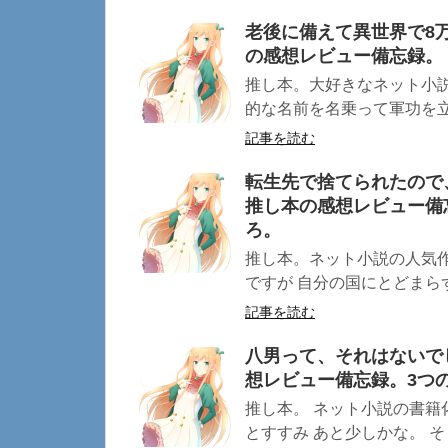
老後に備えて異世界で8万
の感想レビュー備忘録。
推し本。大好きなネット小
的な名前を名乗って軍功を立て
記事を読む
転生先で捨てられたので
推し本の感想レビュー備
ろ。
推し本。ネット小説の人気
ですが 自分の国にとどまらず
記事を読む
八男って、それはないで
想レビュー備忘録。3つ
推し本。 ネット小説の書籍
とすすみ あと少しかな。 そし