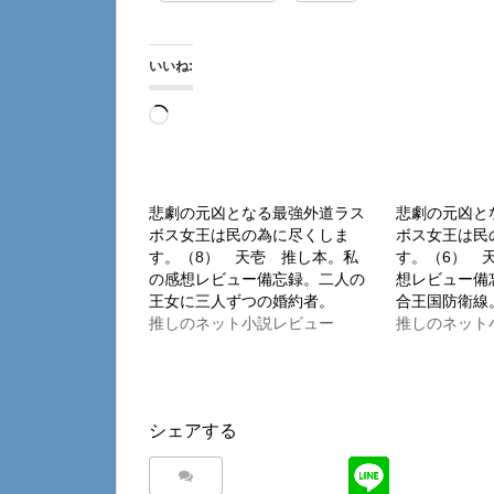
いいね:
読
み
込
み
悲劇の元凶となる最強外道ラス
悲劇の元凶と
ボス女王は民の為に尽くしま
ボス女王は民
中…
す。（8） 天壱 推し本。私
す。（6） 
の感想レビュー備忘録。二人の
想レビュー備
王女に三人ずつの婚約者。
合王国防衛線
推しのネット小説レビュー
推しのネット
シェアする