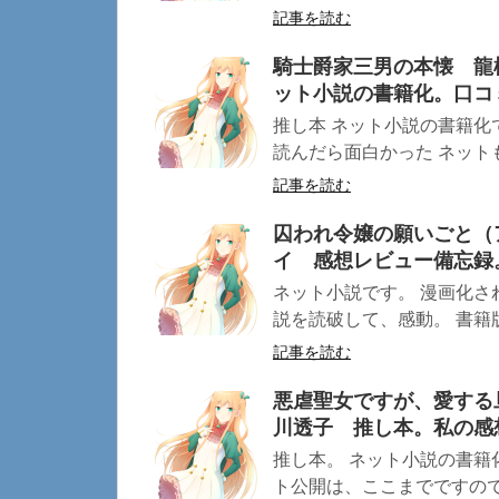
記事を読む
騎士爵家三男の本懐 龍
ット小説の書籍化。口コ
推し本 ネット小説の書籍
読んだら面白かった ネットも
記事を読む
囚われ令嬢の願いごと（
イ 感想レビュー備忘録
ネット小説です。 漫画化さ
説を読破して、感動。 書籍版
記事を読む
悪虐聖女ですが、愛する
川透子 推し本。私の感
推し本。 ネット小説の書籍
ト公開は、ここまでですので