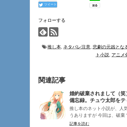
ツイート
フォローする
推し本
,
ネタバレ注意
,
悲劇の元凶とな
ト小説
,
アニメ
関連記事
婚約破棄されまして（笑
備忘録。チュウ太郎をテ
推し本のネット小説が、人
うありますが 今回は、破棄？
記事を読む