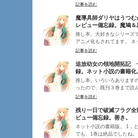
記事を読む
魔導具師ダリヤはうつむ
レビュー備忘録。魔鳩＆
推し本。大好きなシリーズ
アニメ化もされてます。 ネッ
記事を読む
追放幼女の領地開拓記 
録。ネット小説の書籍化
推し本。いろいろあります
ったので、既刊３巻まで読んで
記事を読む
残り一日で破滅フラグ全
ビュー備忘録。善き。
ネット小説の書籍版。 1，
でも、1巻は絶品でしたね。 