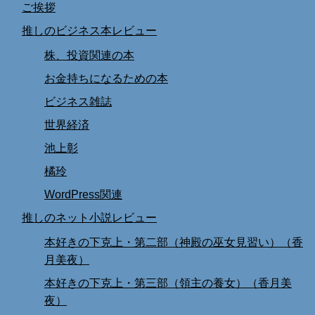
ご挨拶
推しのビジネス本レビュー
株、投資関連の本
お金持ちになるための本
ビジネス雑誌
世界経済
池上彰
橘玲
WordPress関連
推しのネット小説レビュー
本好きの下克上・第二部（神殿の巫女見習い）（香
月美夜）
本好きの下克上・第三部（領主の養女）（香月美
夜）