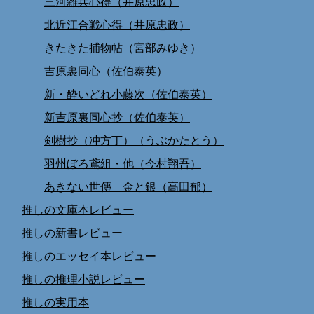
三河雑兵心得（井原忠政）
北近江合戦心得（井原忠政）
きたきた捕物帖（宮部みゆき）
吉原裏同心（佐伯泰英）
新・酔いどれ小藤次（佐伯泰英）
新吉原裏同心抄（佐伯泰英）
剣樹抄（冲方丁）（うぶかたとう）
羽州ぼろ鳶組・他（今村翔吾）
あきない世傳 金と銀（高田郁）
推しの文庫本レビュー
推しの新書レビュー
推しのエッセイ本レビュー
推しの推理小説レビュー
推しの実用本