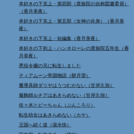
本好きの下克上・第四部（貴族院の自称図書委員）
（香月美夜）
本好きの下克上・第五部（女神の化身）（香月美
夜）
本好きの下克上・短編集（香月美夜）
本好きの下剋上・ハンネローレの貴族院五年生（香
月美夜）
悪役令嬢の兄に転生しました
ティアムーン帝国物語（餅月望）
魔導具師ダリヤはうつむかない（甘岸久弥）
服飾師ルチアはあきらめない（甘岸久弥）
佐々木とピーちゃん（ぶんころり）
転生幼女はあきらめない（カヤ）
王国へ続く道（湯水快）