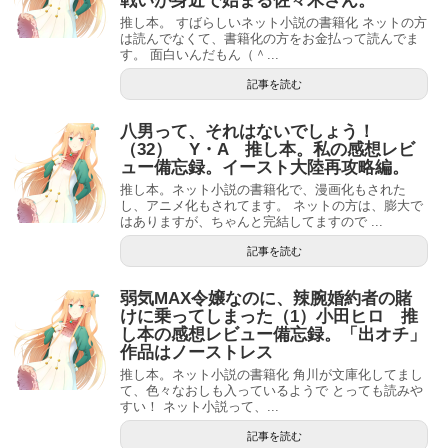
戦いが身近で始まる佐々木さん。
推し本。 すばらしいネット小説の書籍化 ネットの方
は読んでなくて、書籍化の方をお金払って読んでま
す。 面白いんだもん（＾...
記事を読む
八男って、それはないでしょう！
（32） Y・A 推し本。私の感想レビ
ュー備忘録。イースト大陸再攻略編。
推し本。ネット小説の書籍化で、漫画化もされた
し、アニメ化もされてます。 ネットの方は、膨大で
はありますが、ちゃんと完結してますので ...
記事を読む
弱気MAX令嬢なのに、辣腕婚約者の賭
けに乗ってしまった（1）小田ヒロ 推
し本の感想レビュー備忘録。「出オチ」
作品はノーストレス
推し本。ネット小説の書籍化 角川が文庫化してまし
て、色々なおしも入っているようで とっても読みや
すい！ ネット小説って、...
記事を読む