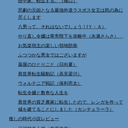
田中家、転生する。（猪口）
悲劇の元凶となる最強外道ラスボス女王は民の為に
尽くします
八男って、それはないでしょう！(Ｙ・Ａ）
やり直し令嬢は竜帝陛下を攻略中（永瀬さらさ）
お気楽領主の楽しい領地防衛
ふつつかな悪女ではございますが
薬屋のひとりごと（日向夏）
異世界転生騒動記（高見梁川）
ウォルテニア戦記（保利亮太）
転生令嬢と数奇な人生を
異世界の貧乏農家に転生したので、レンガを作って
城を建てることにしました（カンチェラーラ）
推しの時代小説レビュー