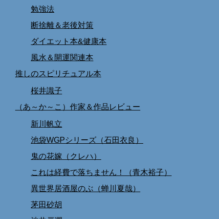
勉強法
断捨離＆老後対策
ダイエット本&健康本
風水＆開運関連本
推しのスピリチュアル本
桜井識子
（あ～か～こ）作家＆作品レビュー
新川帆立
池袋WGPシリーズ（石田衣良）
鬼の花嫁（クレハ）
これは経費で落ちません！（青木裕子）
異世界居酒屋のぶ（蝉川夏哉）
茅田砂胡