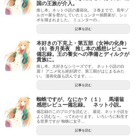
国の王族が介入。
推し本。ネット小説の書籍化。 ３巻までで、長年ゾ
ルガー家を脅かしていたミュンター侯爵家が、シッ
ポを掴まれました。 ミュンターの...
記事を読む
本好きの下克上・第五部（女神の化身）
（6）香月美夜 推し本の感想レビュー
備忘録。王の養女への準備とディルクが
貴族に。
推し本。大好きなシリーズです。 ネット小説の白
眉！ アニメ化も絶好調で、第三期がはじまるみた
い。 漫画化版も読んでます。...
記事を読む
蜘蛛ですが、なにか？（１） 馬場翁
感想レビュー備忘録。 ネット小説。
備忘録のこのブログを読むと、 最近、ネット小説を
よく読むな～、ってわかります。 いろいろに転生す
る世界ですが 蜘蛛に女子...
記事を読む