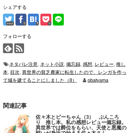
シェアする
error
0
0
フォローする
ネタバレ注意
,
ネット小説
,
備忘録
,
感想
,
レビュー
,
推し
本
,
目次
,
異世界の貧乏農家に転生したので、レンガを作っ
て城を建てることにしました（8）
obatyama
関連記事
佐々木とピーちゃん（3） ぶんころ
り 推し本。私の感想レビュー備忘録。
異世界では爵位をもらい、天使と悪魔の