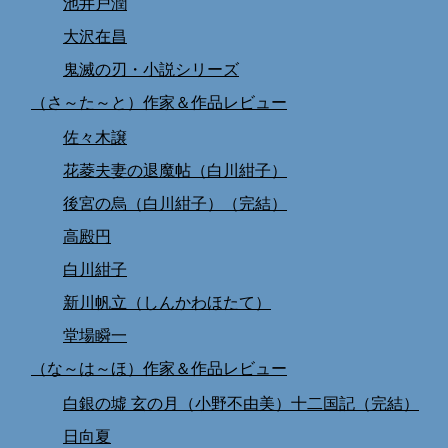
池井戸潤
大沢在昌
鬼滅の刃・小説シリーズ
（さ～た～と）作家＆作品レビュー
佐々木譲
花菱夫妻の退魔帖（白川紺子）
後宮の烏（白川紺子）（完結）
高殿円
白川紺子
新川帆立（しんかわほたて）
堂場瞬一
（な～は～ほ）作家＆作品レビュー
白銀の墟 玄の月（小野不由美）十二国記（完結）
日向夏