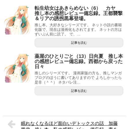
転生幼女はあきらめない（6） カヤ
推し本の感想レビュー備忘録。王都襲撃
＆リアの誘拐黒幕登場。
推し本。大好きなシリーズです。 ネット小説の書籍
化版で、現在は漫画化もされてます。 ネットの方は
ずいぶん前に読了。 で、...
記事を読む
薬屋のひとりごと（13）日向夏 推し本
の感想レビュー備忘録。西都から戻った
日々
推しのシリーズです。 漫画家版の方も、推しマンガ
ブログのほうに書いてありますので よろしかったら
是非（＾＾） ネタバレ注...
記事を読む
眠れなくなるほど面白いデトックスの話 加藤