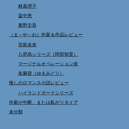
林真理子
畠中恵
東野圭吾
（ま～や～わ）作家＆作品レビュー
宮島未奈
八咫烏シリーズ（阿部智里）
マージナルオペレーション改
友麻碧（ゆまみどり）
推しのロマンス小説レビュー
ハイランドガードシリーズ
作家が中断、または私がリタイア
未分類