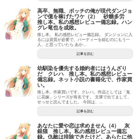
高卒、無職、ボッチの俺が現代ダンジョ
ンで億を稼げたワケ（2） 砂糖多労
推し本。私の感想レビュー備忘録。ハン
グレ竜也を成敗。
推し本。 私の感想レビュー備忘録。 ダンジョンに入
るには資質が必要で、パーティーを組むのにもう一
人、と思っていたら あか...
記事を読む
幼馴染を優先する婚約者にはうんざり
だ クレハ 推し本。私の感想レビュー
備忘録。ネット小説の書籍化で、作家買
い。
推し本。作家買いです。クレハ、作品としては「鬼
に花嫁」シリーズが有名です。 文庫で出てまして、
せっせと読んでました。 今回は、...
記事を読む
あなたに愛や恋は求めません（4） 灰
銀猫 推し本。私の感想レビュー備忘
録。仇敵は排除できたけど、あらたに他