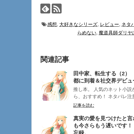
感想
,
大好きなシリーズ
,
レビュー
,
ネタ
らめない
,
魔道具師ダリヤ
関連記事
田中家、転生する（2）
都に到着＆社交界デビュ
推し本。 人気のネット小説
ら、おすすめ！ ネタバレ注意 
記事を読む
真実の愛を見つけたと言
も今さらもう遅いです！
忘録。