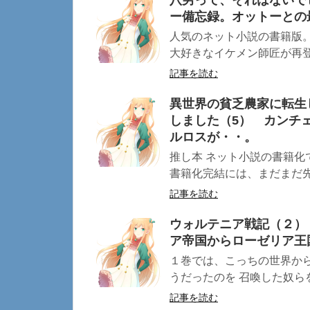
八男って、それはないでし
ー備忘録。オットーとの
人気のネット小説の書籍版。
大好きなイケメン師匠が再登場
記事を読む
異世界の貧乏農家に転生
しました（5） カンチ
ルロスが・・。
推し本 ネット小説の書籍化
書籍化完結には、まだまだ先が
記事を読む
ウォルテニア戦記（２）
ア帝国からローゼリア
１巻では、こっちの世界か
うだったのを 召喚した奴らを
記事を読む