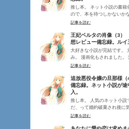
推し本。 ネット小説の書籍
ので、本を待つしかないかな？
記事を読む
王妃ベルタの肖像（3）
想レビュー備忘録。ルイ
大好きな小説が完結です。
み。 漫画化もされました。 
記事を読む
追放悪役令嬢の旦那様（
備忘録。ネット小説が途
入。
推し本。 人気のネット小説
だ、って婚約破棄され後に気づ
記事を読む
あなたに愛や恋は求めま