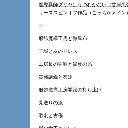
魔導具師ダリヤはうつむかない（甘岸久弥） | 推
リーズスピンオフ作品（こっちがメイン
☆
服飾魔導工房と微風布
王城と友のドレス
工房長の謝罪と貴族の糸
貴族講義と友達
服飾魔導工房開設の打ち上げ
見送りの服
歌劇と古傷