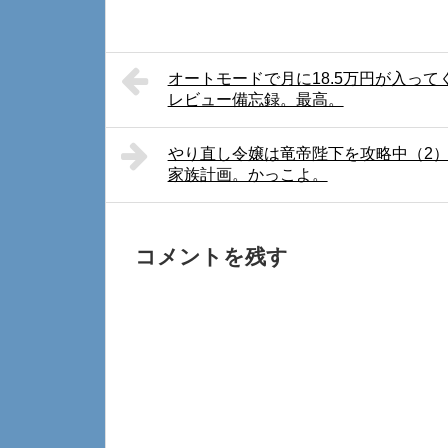
オートモードで月に18.5万円が入っ
レビュー備忘録。最高。
やり直し令嬢は竜帝陛下を攻略中（2
家族計画。かっこよ。
コメントを残す