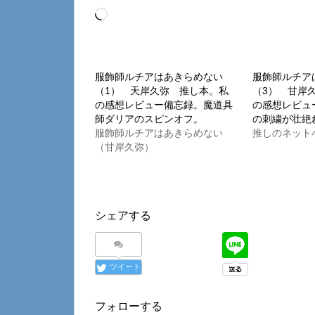
読
み
込
み
服飾師ルチアはあきらめない
服飾師ルチア
（1） 天岸久弥 推し本。私
（3） 甘岸
中…
の感想レビュー備忘録。魔道具
の感想レビュ
師ダリアのスピンオフ。
の刺繍が壮絶
服飾師ルチアはあきらめない
推しのネット
（甘岸久弥）
シェアする
ツイート
フォローする