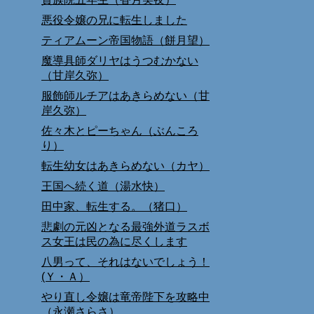
悪役令嬢の兄に転生しました
ティアムーン帝国物語（餅月望）
魔導具師ダリヤはうつむかない
（甘岸久弥）
服飾師ルチアはあきらめない（甘
岸久弥）
佐々木とピーちゃん（ぶんころ
り）
転生幼女はあきらめない（カヤ）
王国へ続く道（湯水快）
田中家、転生する。（猪口）
悲劇の元凶となる最強外道ラスボ
ス女王は民の為に尽くします
八男って、それはないでしょう！
(Ｙ・Ａ）
やり直し令嬢は竜帝陛下を攻略中
（永瀬さらさ）