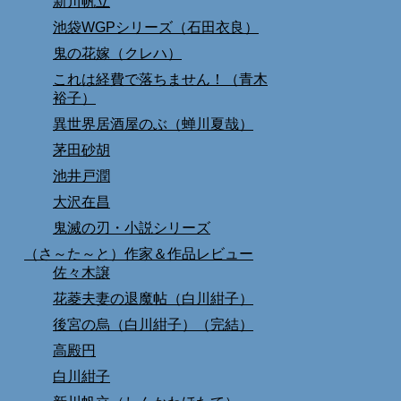
新川帆立
池袋WGPシリーズ（石田衣良）
鬼の花嫁（クレハ）
これは経費で落ちません！（青木
裕子）
異世界居酒屋のぶ（蝉川夏哉）
茅田砂胡
池井戸潤
大沢在昌
鬼滅の刃・小説シリーズ
（さ～た～と）作家＆作品レビュー
佐々木譲
花菱夫妻の退魔帖（白川紺子）
後宮の烏（白川紺子）（完結）
高殿円
白川紺子