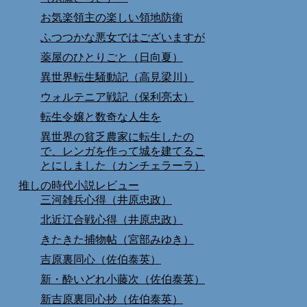
お気楽領主の楽しい領地防衛
ふつつかな悪女ではございますが
薬屋のひとりごと（日向夏）
異世界転生騒動記（高見梁川）
ウォルテニア戦記（保利亮太）
転生令嬢と数奇な人生を
異世界の貧乏農家に転生したの
で、レンガを作って城を建てるこ
とにしました（カンチェラーラ）
推しの時代小説レビュー
三河雑兵心得（井原忠政）
北近江合戦心得（井原忠政）
きたきた捕物帖（宮部みゆき）
吉原裏同心（佐伯泰英）
新・酔いどれ小藤次（佐伯泰英）
新吉原裏同心抄（佐伯泰英）