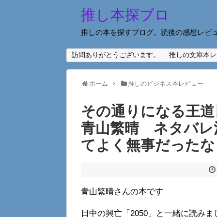
推し本探ブロ
推しの本を探すブログ。読後の感想レビ
訪問ありがとうございます。
推しの文庫本レ
ホーム
推しのビジネス本レビュー
その通りになる王
青山繁晴 ネタバレ
てよく無事だったな
青山繁晴さんの本です
日中の興亡「2050」と一緒に読みま