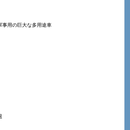
た
軍事用の巨大な多用途車
退