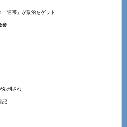
れ「連帯」が政治をゲット
放棄
が処刑され
書記