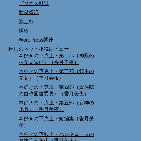
ビジネス雑誌
世界経済
池上彰
橘玲
WordPress関連
推しのネット小説レビュー
本好きの下克上・第二部（神殿の
巫女見習い）（香月美夜）
本好きの下克上・第三部（領主の
養女）（香月美夜）
本好きの下克上・第四部（貴族院
の自称図書委員）（香月美夜）
本好きの下克上・第五部（女神の
化身）（香月美夜）
本好きの下克上・短編集（香月美
夜）
本好きの下剋上・ハンネローレの
貴族院五年生（香月美夜）