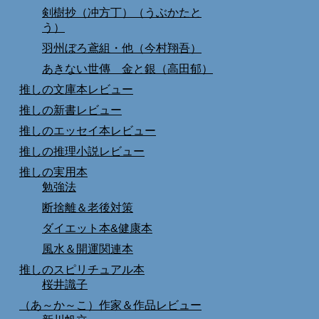
剣樹抄（冲方丁）（うぶかたと
う）
羽州ぼろ鳶組・他（今村翔吾）
あきない世傳 金と銀（高田郁）
推しの文庫本レビュー
推しの新書レビュー
推しのエッセイ本レビュー
推しの推理小説レビュー
推しの実用本
勉強法
断捨離＆老後対策
ダイエット本&健康本
風水＆開運関連本
推しのスピリチュアル本
桜井識子
（あ～か～こ）作家＆作品レビュー