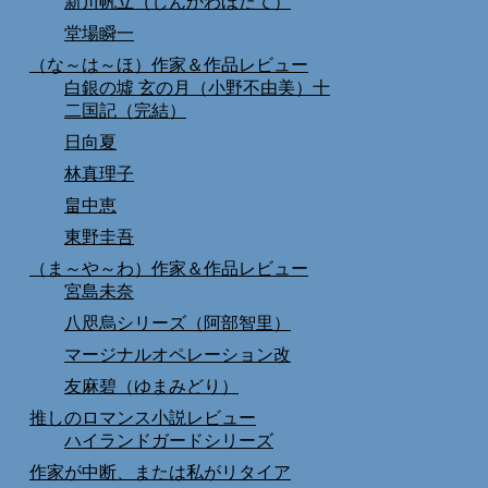
新川帆立（しんかわほたて）
堂場瞬一
（な～は～ほ）作家＆作品レビュー
白銀の墟 玄の月（小野不由美）十
二国記（完結）
日向夏
林真理子
畠中恵
東野圭吾
（ま～や～わ）作家＆作品レビュー
宮島未奈
八咫烏シリーズ（阿部智里）
マージナルオペレーション改
友麻碧（ゆまみどり）
推しのロマンス小説レビュー
ハイランドガードシリーズ
作家が中断、または私がリタイア