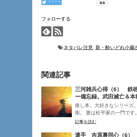
ツイート
フォローする
ネタバレ注意
,
新・酔いどれ小藤
関連記事
三河雑兵心得（6） 鉄
ー備忘録。武田滅亡＆本
推し本。大好きなシリーズ
衛。 妻は松平家の一門です。
記事を読む
遣手 吉原裏同心（6）