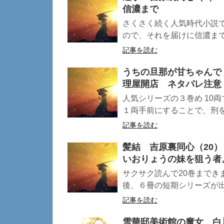
信濃まで
さくさく続く人気時代小説で
ので、それを届けに信濃まで ☆
記事を読む
うちの旦那が甘ちゃんで
理屋開店 ネタバレ注意
人気シリーズの３巻め 10
１両手前にすることで、刑を
記事を読む
髪結 吉原裏同心（20
いおりょうの妹を狙う者
サクサク読んで20巻までき
後、６冊の短期シリーズが出て
記事を読む
雪華邸美術館の魔女 白