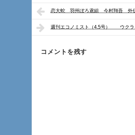
恋大蛇 羽州ぼろ鳶組 今村翔吾 外
週刊エコノミスト（4.5号） ウク
コメントを残す