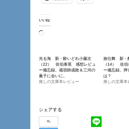
いいね:
読
み
込
み
光る海 新・酔いどれ小藤次
旅仕舞 新・
（22） 佐伯泰英 感想レビュ
（14） 佐
中…
ー備忘録。蔵宿師成敗＆三河の
ー備忘録。押
薫子に会いに。
は？
推しの文庫本レビュー
推しの文庫本
シェアする