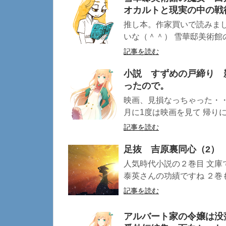
オカルトと現実の中の戦
推し本。作家買いで読みま
いな（＾＾） 雪華邸美術館の魔
記事を読む
小説 すずめの戸締り 
ったので。
映画、見損なっちゃった・・
月に1度は映画を見て 帰りに
記事を読む
足抜 吉原裏同心（2）
人気時代小説の２巻目 文庫
泰英さんの功績ですね ２巻も
記事を読む
アルバート家の令嬢は没