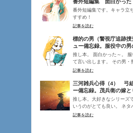
番外短編集 面白かった
番外短編集です。キャラ立
すすめ！
記事を読む
標的の男（警視庁追跡捜
ュー備忘録。服役中の男
推し本。 面白かった～。 
て言い出します。 その男・熊
記事を読む
三河雑兵心得（4） 弓
ー備忘録。茂兵衛の嫁と
推し本。大好きなシリーズ
いうのがとても良い。 ネタバ
記事を読む