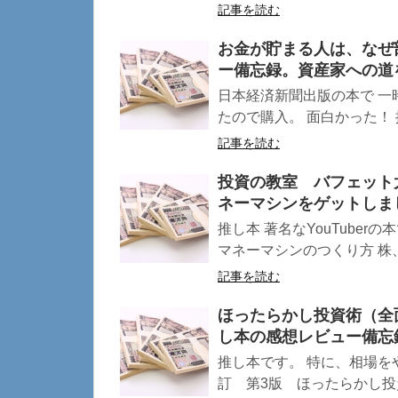
記事を読む
お金が貯まる人は、なぜ
ー備忘録。資産家への道
日本経済新聞出版の本で 一
たので購入。 面白かった！ 推し
記事を読む
投資の教室 バフェット
ネーマシンをゲットしま
推し本 著名なYouTube
マネーマシンのつくり方 株、
記事を読む
ほったらかし投資術（全
し本の感想レビュー備忘
推し本です。 特に、相場を
訂 第3版 ほったらかし投資術