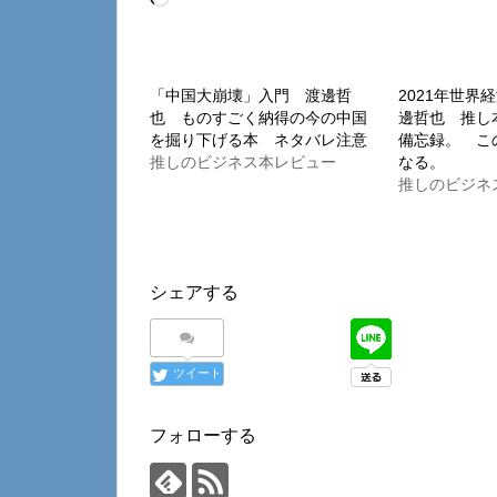
み
込
み
「中国大崩壊」入門 渡邊哲
2021年世界
也 ものすごく納得の今の中国
邊哲也 推し
中…
を掘り下げる本 ネタバレ注意
備忘録。 こ
推しのビジネス本レビュー
なる。
推しのビジネ
シェアする
ツイート
フォローする