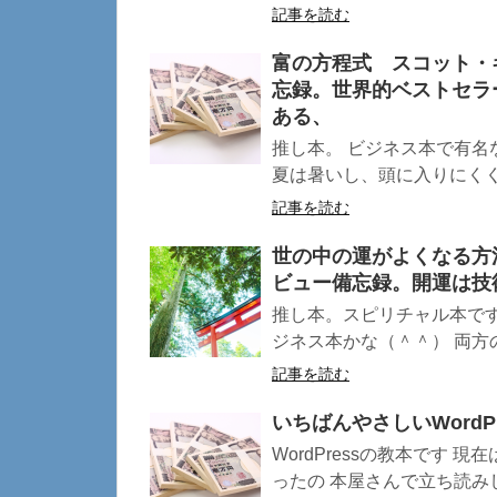
記事を読む
富の方程式 スコット・
忘録。世界的ベストセラ
ある、
推し本。 ビジネス本で有名
夏は暑いし、頭に入りにくく
記事を読む
世の中の運がよくなる方
ビュー備忘録。開運は技
推し本。スピリチャル本で
ジネス本かな（＾＾） 両方の
記事を読む
いちばんやさしいWordP
WordPressの教本です
ったの 本屋さんで立ち読みしま