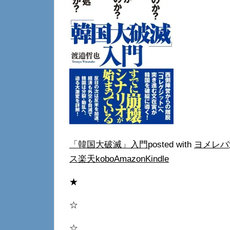
「韓国大破滅」入門
posted with
ヨメレバ
ス
楽天kobo
Amazon
Kindle
★
☆
☆