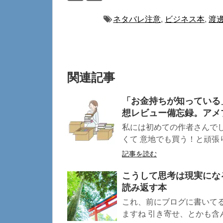
ネタバレ注意
,
ビジネス本
,
渡
関連記事
「お金持ちが知っている
想レビュー備忘録。アメ
私には初めての作者さんでし
くて 意地でも買う！と頑張りま
記事を読む
こうして思考は現実にな
読み返す本
これ、前にブログに書いて
ますね 引き寄せ、とかも含ん