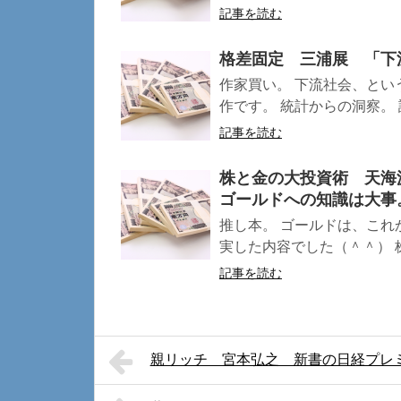
記事を読む
格差固定 三浦展 「下
作家買い。 下流社会、とい
作です。 統計からの洞察。 説
記事を読む
株と金の大投資術 天海
ゴールドへの知識は大事
推し本。 ゴールドは、これ
実した内容でした（＾＾） 株
記事を読む
親リッチ 宮本弘之 新書の日経プレ