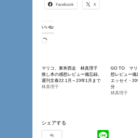
Facebook
X
いいね:
読
み
込
み
マリコ、東奔西走 林真理子
GO TO マ
推し本の感想レビュー備忘録。
想レビュー備
中…
週刊文春22.1月～23年1月まで
エッセイ・20年
林真理子
分
林真理子
シェアする