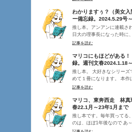
わかりますぅ？（美女入
ー備忘録。2024.5.29号～
推し本。アンアンに連載さ
日大の理事長になった時に、止
記事を読む
マリコにもほどがある！
録。週刊文春2024.1.18～2
推し本。 大好きなシリーズ
めて１冊になります。 本作は2
記事を読む
マリコ、東奔西走 林真
春22.1月～23年1月まで
推し本です。毎年買ってる、
のは、ほぼ1年後なので あ～
記事を読む