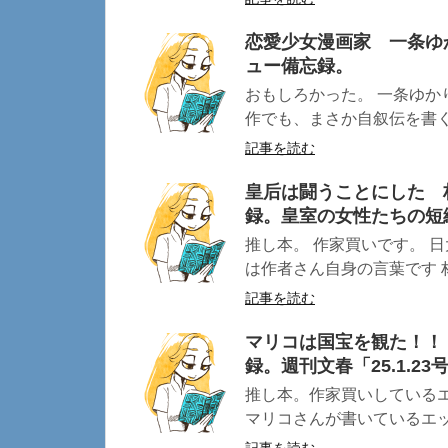
恋愛少女漫画家 一条ゆ
ュー備忘録。
おもしろかった。 一条ゆか
作でも、まさか自叙伝を書く
記事を読む
皇后は闘うことにした 
録。皇室の女性たちの短
推し本。 作家買いです。 
は作者さん自身の言葉です 林
記事を読む
マリコは国宝を観た！！
録。週刊文春「25.1.23号
推し本。作家買いしている
マリコさんが書いているエッセ