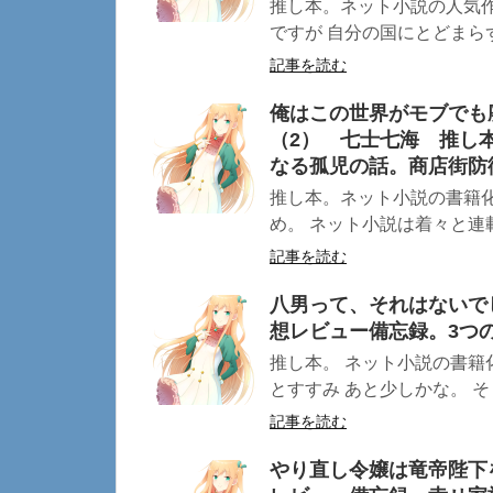
推し本。ネット小説の人気
ですが 自分の国にとどまらず
記事を読む
俺はこの世界がモブでも
（2） 七士七海 推し
なる孤児の話。商店街防
推し本。ネット小説の書籍
め。 ネット小説は着々と連
記事を読む
八男って、それはないで
想レビュー備忘録。3つ
推し本。 ネット小説の書籍
とすすみ あと少しかな。 そし
記事を読む
やり直し令嬢は竜帝陛下