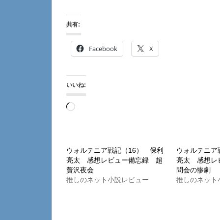
共有:
Facebook
X
いいね:
読
み
込
み
ウォルテニア戦記（16） 保利
ウォルテニア
亮太 感想レビュー備忘録 超
亮太 感想レ
中…
贅沢夜会
問会の惨劇
推しのネット小説レビュー
推しのネット