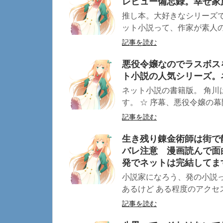
レビュー備忘録。幸せ家
推し本。大好きなシリーズで
ット小説って、作家が素人の場
記事を読む
悪役令嬢なのでラスボス
ト小説の人気シリーズ。
ネット小説の書籍版。 角川
す。 ☆ 序幕、悪役令嬢の幕開け
記事を読む
生き残り錬金術師は街で
バレ注意 漫画読んで面
発でネットは完結してま
小説家になろう、発の小説っ
あるけど ある程度のアクセス
記事を読む