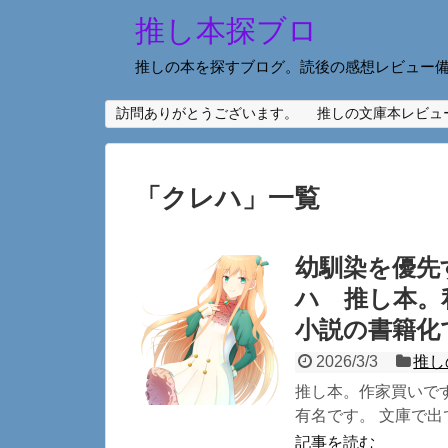
推し本探ブロ
推しの本を探すブログ。読後の感想レビュー
訪問ありがとうございます。
推しの文庫本レビュ
「
クレハ
」
一覧
幼馴染を優先
ハ 推し本。
小説の書籍化
2026/3/3
推し
推し本。作家買いで
有名です。 文庫で出
記事を読む