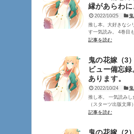
縁があらわに
2022/10/25
鬼
推し本。大好きなシ
す一気読み。 4巻目も
記事を読む
鬼の花嫁（3
ビュー備忘録
あります。
2022/10/24
鬼
推し本。 一気読みし
（スターツ出版文庫） 
記事を読む
鬼の花嫁（2