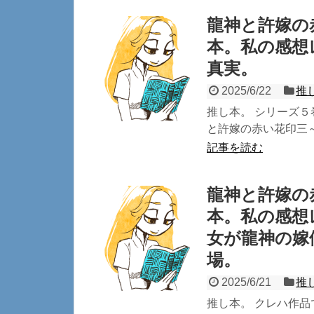
龍神と許嫁の
本。私の感想
真実。
2025/6/22
推
推し本。 シリーズ５
と許嫁の赤い花印三～
記事を読む
龍神と許嫁の
本。私の感想
女が龍神の嫁
場。
2025/6/21
推
推し本。 クレハ作品