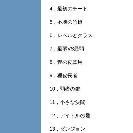
4，最初のチート
5，不壊の竹槍
6，レベルとクラス
7，最弱VS最弱
8，狸の皮算用
9，狸皮長者
10，弱者の鍵
11，小さな決闘
12，アイドルの雛
13，ダンジョン