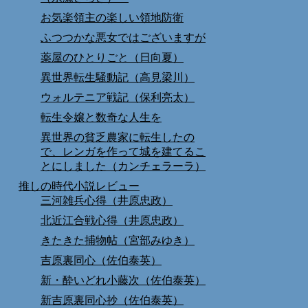
お気楽領主の楽しい領地防衛
ふつつかな悪女ではございますが
薬屋のひとりごと（日向夏）
異世界転生騒動記（高見梁川）
ウォルテニア戦記（保利亮太）
転生令嬢と数奇な人生を
異世界の貧乏農家に転生したの
で、レンガを作って城を建てるこ
とにしました（カンチェラーラ）
推しの時代小説レビュー
三河雑兵心得（井原忠政）
北近江合戦心得（井原忠政）
きたきた捕物帖（宮部みゆき）
吉原裏同心（佐伯泰英）
新・酔いどれ小藤次（佐伯泰英）
新吉原裏同心抄（佐伯泰英）