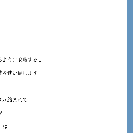
るように改造するし
技を使い倒します
タが絡まれて
が
すね