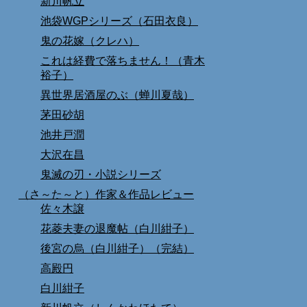
新川帆立
池袋WGPシリーズ（石田衣良）
鬼の花嫁（クレハ）
これは経費で落ちません！（青木
裕子）
異世界居酒屋のぶ（蝉川夏哉）
茅田砂胡
池井戸潤
大沢在昌
鬼滅の刃・小説シリーズ
（さ～た～と）作家＆作品レビュー
佐々木譲
花菱夫妻の退魔帖（白川紺子）
後宮の烏（白川紺子）（完結）
高殿円
白川紺子