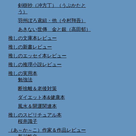
剣樹抄（冲方丁）（うぶかたと
う）
羽州ぼろ鳶組・他（今村翔吾）
あきない世傳 金と銀（高田郁）
推しの文庫本レビュー
推しの新書レビュー
推しのエッセイ本レビュー
推しの推理小説レビュー
推しの実用本
勉強法
断捨離＆老後対策
ダイエット本&健康本
風水＆開運関連本
推しのスピリチュアル本
桜井識子
（あ～か～こ）作家＆作品レビュー