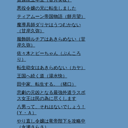
悪役令嬢の兄に転生しました
ティアムーン帝国物語（餅月望）
魔導具師ダリヤはうつむかない
（甘岸久弥）
服飾師ルチアはあきらめない（甘
岸久弥）
佐々木とピーちゃん（ぶんころ
り）
転生幼女はあきらめない（カヤ）
王国へ続く道（湯水快）
田中家、転生する。（猪口）
悲劇の元凶となる最強外道ラスボ
ス女王は民の為に尽くします
八男って、それはないでしょう！
(Ｙ・Ａ）
やり直し令嬢は竜帝陛下を攻略中
（永瀬さらさ）