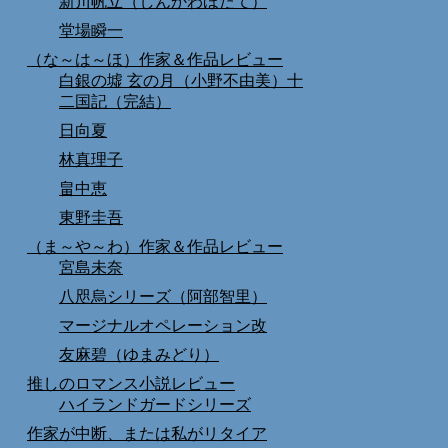
新川帆立（しんかわほたて）
堂場瞬一
（な～は～ほ）作家＆作品レビュー
白銀の墟 玄の月（小野不由美）十
二国記（完結）
日向夏
林真理子
畠中恵
東野圭吾
（ま～や～わ）作家＆作品レビュー
宮島未奈
八咫烏シリーズ（阿部智里）
マージナルオペレーション改
友麻碧（ゆまみどり）
推しのロマンス小説レビュー
ハイランドガードシリーズ
作家が中断、または私がリタイア