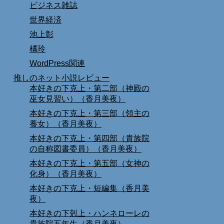
ビジネス雑誌
世界経済
池上彰
橘玲
WordPress関連
推しのネット小説レビュー
本好きの下克上・第二部（神殿の
巫女見習い）（香月美夜）
本好きの下克上・第三部（領主の
養女）（香月美夜）
本好きの下克上・第四部（貴族院
の自称図書委員）（香月美夜）
本好きの下克上・第五部（女神の
化身）（香月美夜）
本好きの下克上・短編集（香月美
夜）
本好きの下剋上・ハンネローレの
貴族院五年生（香月美夜）