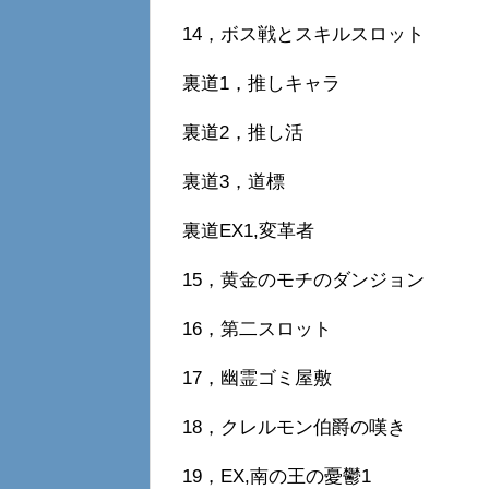
14，ボス戦とスキルスロット
裏道1，推しキャラ
裏道2，推し活
裏道3，道標
裏道EX1,変革者
15，黄金のモチのダンジョン
16，第二スロット
17，幽霊ゴミ屋敷
18，クレルモン伯爵の嘆き
19，EX,南の王の憂鬱1