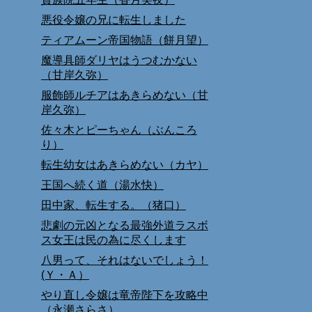
悪役令嬢の兄に転生しました
ティアムーン帝国物語（餅月望）
魔導具師ダリヤはうつむかない
（甘岸久弥）
服飾師ルチアはあきらめない（甘
岸久弥）
佐々木とピーちゃん（ぶんころ
り）
転生幼女はあきらめない（カヤ）
王国へ続く道（湯水快）
田中家、転生する。（猪口）
悲劇の元凶となる最強外道ラスボ
ス女王は民の為に尽くします
八男って、それはないでしょう！
(Ｙ・Ａ）
やり直し令嬢は竜帝陛下を攻略中
（永瀬さらさ）