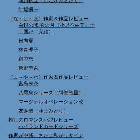
新川帆立（しんかわほたて）
堂場瞬一
（な～は～ほ）作家＆作品レビュー
白銀の墟 玄の月（小野不由美）十
二国記（完結）
日向夏
林真理子
畠中恵
東野圭吾
（ま～や～わ）作家＆作品レビュー
宮島未奈
八咫烏シリーズ（阿部智里）
マージナルオペレーション改
友麻碧（ゆまみどり）
推しのロマンス小説レビュー
ハイランドガードシリーズ
作家が中断、または私がリタイア