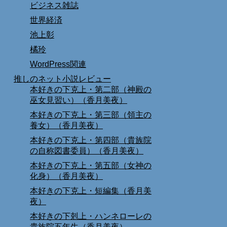
ビジネス雑誌
世界経済
池上彰
橘玲
WordPress関連
推しのネット小説レビュー
本好きの下克上・第二部（神殿の
巫女見習い）（香月美夜）
本好きの下克上・第三部（領主の
養女）（香月美夜）
本好きの下克上・第四部（貴族院
の自称図書委員）（香月美夜）
本好きの下克上・第五部（女神の
化身）（香月美夜）
本好きの下克上・短編集（香月美
夜）
本好きの下剋上・ハンネローレの
貴族院五年生（香月美夜）