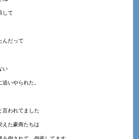
策して
たんだって
ない
に追いやられた。
と言われてました
栄えた豪商たちは
踏み倒されて、倒産してます。