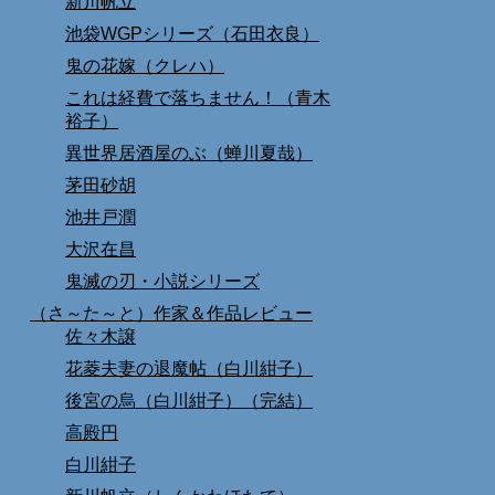
新川帆立
池袋WGPシリーズ（石田衣良）
鬼の花嫁（クレハ）
これは経費で落ちません！（青木
裕子）
異世界居酒屋のぶ（蝉川夏哉）
茅田砂胡
池井戸潤
大沢在昌
鬼滅の刃・小説シリーズ
（さ～た～と）作家＆作品レビュー
佐々木譲
花菱夫妻の退魔帖（白川紺子）
後宮の烏（白川紺子）（完結）
高殿円
白川紺子