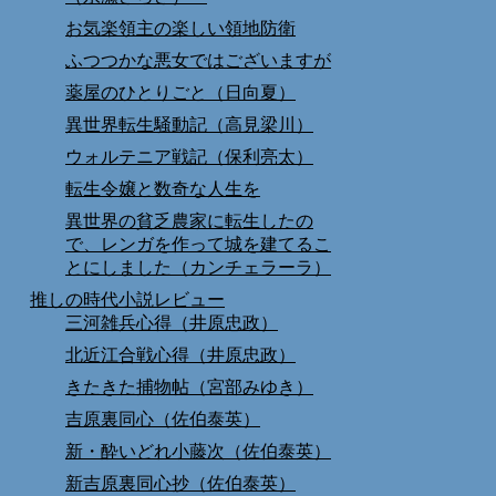
お気楽領主の楽しい領地防衛
ふつつかな悪女ではございますが
薬屋のひとりごと（日向夏）
異世界転生騒動記（高見梁川）
ウォルテニア戦記（保利亮太）
転生令嬢と数奇な人生を
異世界の貧乏農家に転生したの
で、レンガを作って城を建てるこ
とにしました（カンチェラーラ）
推しの時代小説レビュー
三河雑兵心得（井原忠政）
北近江合戦心得（井原忠政）
きたきた捕物帖（宮部みゆき）
吉原裏同心（佐伯泰英）
新・酔いどれ小藤次（佐伯泰英）
新吉原裏同心抄（佐伯泰英）