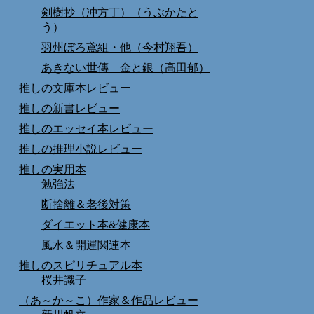
剣樹抄（冲方丁）（うぶかたと
う）
羽州ぼろ鳶組・他（今村翔吾）
あきない世傳 金と銀（高田郁）
推しの文庫本レビュー
推しの新書レビュー
推しのエッセイ本レビュー
推しの推理小説レビュー
推しの実用本
勉強法
断捨離＆老後対策
ダイエット本&健康本
風水＆開運関連本
推しのスピリチュアル本
桜井識子
（あ～か～こ）作家＆作品レビュー