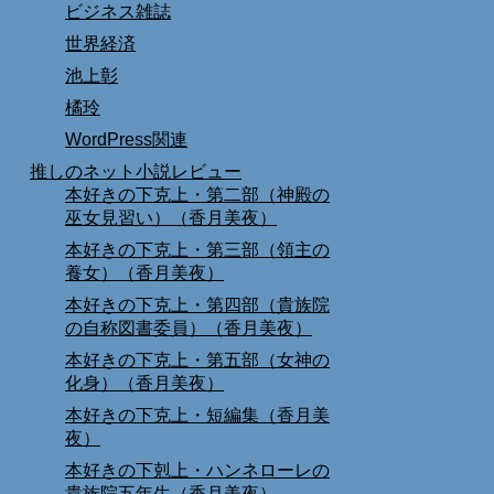
ビジネス雑誌
世界経済
池上彰
橘玲
WordPress関連
推しのネット小説レビュー
本好きの下克上・第二部（神殿の
巫女見習い）（香月美夜）
本好きの下克上・第三部（領主の
養女）（香月美夜）
本好きの下克上・第四部（貴族院
の自称図書委員）（香月美夜）
本好きの下克上・第五部（女神の
化身）（香月美夜）
本好きの下克上・短編集（香月美
夜）
本好きの下剋上・ハンネローレの
貴族院五年生（香月美夜）