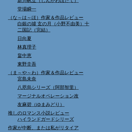
新川帆立（しんかわほたて）
堂場瞬一
（な～は～ほ）作家＆作品レビュー
白銀の墟 玄の月（小野不由美）十
二国記（完結）
日向夏
林真理子
畠中恵
東野圭吾
（ま～や～わ）作家＆作品レビュー
宮島未奈
八咫烏シリーズ（阿部智里）
マージナルオペレーション改
友麻碧（ゆまみどり）
推しのロマンス小説レビュー
ハイランドガードシリーズ
作家が中断、または私がリタイア