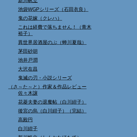
新川帆立
池袋WGPシリーズ（石田衣良）
鬼の花嫁（クレハ）
これは経費で落ちません！（青木
裕子）
異世界居酒屋のぶ（蝉川夏哉）
茅田砂胡
池井戸潤
大沢在昌
鬼滅の刃・小説シリーズ
（さ～た～と）作家＆作品レビュー
佐々木譲
花菱夫妻の退魔帖（白川紺子）
後宮の烏（白川紺子）（完結）
高殿円
白川紺子