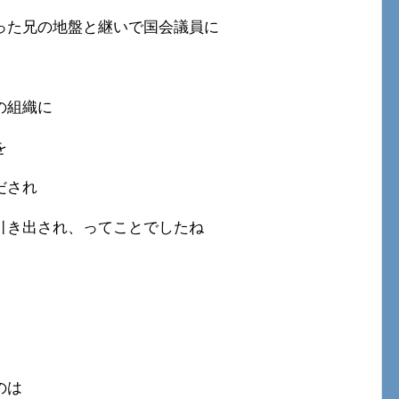
った兄の地盤と継いで国会議員に
の組織に
を
だされ
引き出され、ってことでしたね
のは