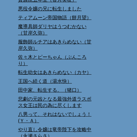
悪役令嬢の兄に転生しました
ティアムーン帝国物語（餅月望）
魔導具師ダリヤはうつむかない
（甘岸久弥）
服飾師ルチアはあきらめない（甘
岸久弥）
佐々木とピーちゃん（ぶんころ
り）
転生幼女はあきらめない（カヤ）
王国へ続く道（湯水快）
田中家、転生する。（猪口）
悲劇の元凶となる最強外道ラスボ
ス女王は民の為に尽くします
八男って、それはないでしょう！
(Ｙ・Ａ）
やり直し令嬢は竜帝陛下を攻略中
（永瀬さらさ）