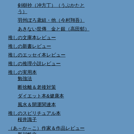
剣樹抄（冲方丁）（うぶかたと
う）
羽州ぼろ鳶組・他（今村翔吾）
あきない世傳 金と銀（高田郁）
推しの文庫本レビュー
推しの新書レビュー
推しのエッセイ本レビュー
推しの推理小説レビュー
推しの実用本
勉強法
断捨離＆老後対策
ダイエット本&健康本
風水＆開運関連本
推しのスピリチュアル本
桜井識子
（あ～か～こ）作家＆作品レビュー