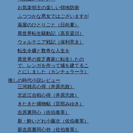
お気楽領主の楽しい領地防衛
ふつつかな悪女ではございますが
薬屋のひとりごと（日向夏）
異世界転生騒動記（高見梁川）
ウォルテニア戦記（保利亮太）
転生令嬢と数奇な人生を
異世界の貧乏農家に転生したの
で、レンガを作って城を建てるこ
とにしました（カンチェラーラ）
推しの時代小説レビュー
三河雑兵心得（井原忠政）
北近江合戦心得（井原忠政）
きたきた捕物帖（宮部みゆき）
吉原裏同心（佐伯泰英）
新・酔いどれ小藤次（佐伯泰英）
新吉原裏同心抄（佐伯泰英）