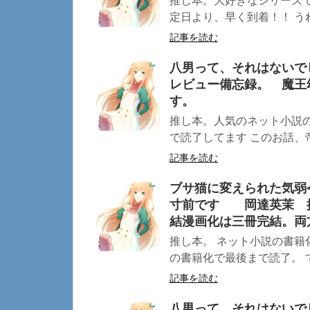
推し本。大好きなシリーズ
定日より、早く到着！！ うれ
記事を読む
八男って、それはないで
レビュー備忘録。 魔王
す。
推し本。人気のネット小説の
で読了してます このお話、帝
記事を読む
ブサ猫に変えられた気弱
寸前です 岡達英茉 
結漫画化は三冊完結。両
推し本。 ネット小説の書籍
の書籍化で最後まで読了。 で
記事を読む
八男って、それはないで