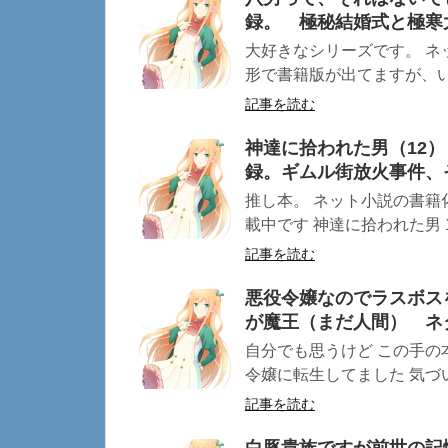
録。 極秘結婚式と極寒
大好きなシリーズです。 ネ
形で書籍版が出てますが、いろ
記事を読む
神達に拾われた男（12
録。ギムル街放火事件、
推し本。 ネット小説の書
載中です 神達に拾われた男 12 
記事を読む
悪役令嬢なのでラスボス
が魔王（まだ人間） ネ
自分でも思うけど この手の
令嬢に転生してました 気づい
記事を読む