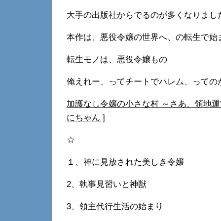
大手の出版社からでるのが多くなりまし
本作は、悪役令嬢の世界へ、の転生で始
転生モノは、悪役令嬢もの
俺えれー、ってチートでハレム、っての
加護なし令嬢の小さな村 ～さあ、領地運営
にちゃん ]
☆
１、神に見放された美しき令嬢
2、執事見習いと神獣
3、領主代行生活の始まり