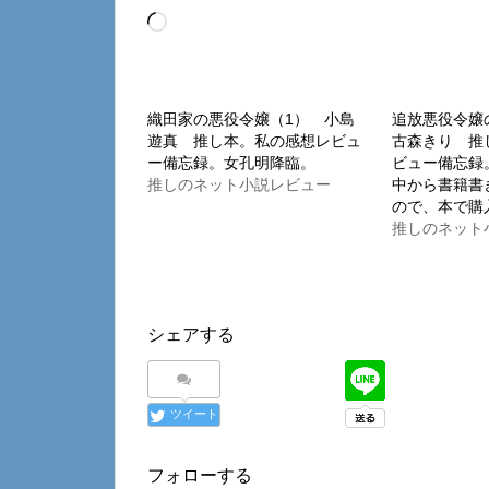
読
み
込
み
織田家の悪役令嬢（1） 小島
追放悪役令嬢
遊真 推し本。私の感想レビュ
古森きり 推
中…
ー備忘録。女孔明降臨。
ビュー備忘録
推しのネット小説レビュー
中から書籍書
ので、本で購
推しのネット
シェアする
ツイート
フォローする