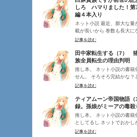
白豚貴族ですが前世の記
しろ ハマりました！第
編４本入り
ネット小説 最近、膨大な量
載が長いから 巻数も長大になり
記事を読む
田中家転生する（7） 
族全員転生の理由判明
推し本。 ネット小説の書
せん。 そろそろ完結かな？と
記事を読む
ティアムーン帝国物語（
録。孫娘がミーアの毒
推し本。 ネット小説の書籍
としてるし ネットでおかしか
記事を読む