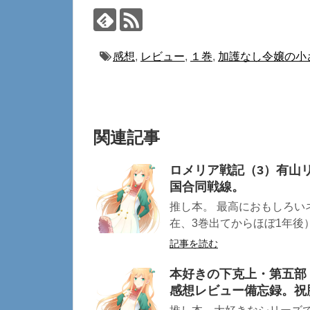
感想
,
レビュー
,
１巻
,
加護なし令嬢の小
関連記事
ロメリア戦記（3）有山
国合同戦線。
推し本。 最高におもしろい
在、3巻出てからほぼ1年後）
記事を読む
本好きの下克上・第五部
感想レビュー備忘録。祝