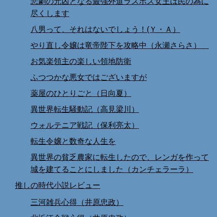
悲劇の元凶となる最強外道ラスボス女王は民の為に
尽くします
八男って、それはないでしょう！(Ｙ・Ａ）
やり直し令嬢は竜帝陛下を攻略中（永瀬さらさ）
お気楽領主の楽しい領地防衛
ふつつかな悪女ではございますが
薬屋のひとりごと（日向夏）
異世界転生騒動記（高見梁川）
ウォルテニア戦記（保利亮太）
転生令嬢と数奇な人生を
異世界の貧乏農家に転生したので、レンガを作って
城を建てることにしました（カンチェラーラ）
推しの時代小説レビュー
三河雑兵心得（井原忠政）