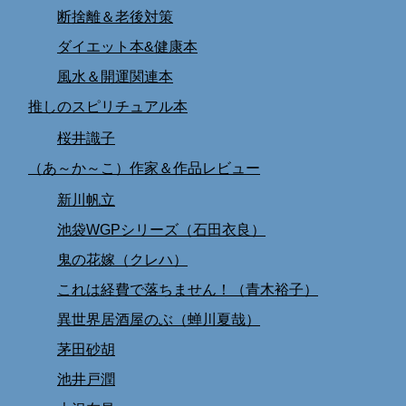
断捨離＆老後対策
ダイエット本&健康本
風水＆開運関連本
推しのスピリチュアル本
桜井識子
（あ～か～こ）作家＆作品レビュー
新川帆立
池袋WGPシリーズ（石田衣良）
鬼の花嫁（クレハ）
これは経費で落ちません！（青木裕子）
異世界居酒屋のぶ（蝉川夏哉）
茅田砂胡
池井戸潤