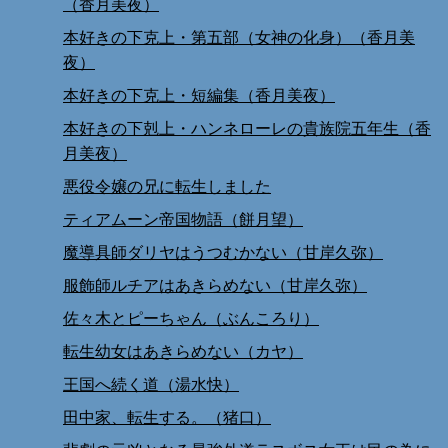
（香月美夜）
本好きの下克上・第五部（女神の化身）（香月美
夜）
本好きの下克上・短編集（香月美夜）
本好きの下剋上・ハンネローレの貴族院五年生（香
月美夜）
悪役令嬢の兄に転生しました
ティアムーン帝国物語（餅月望）
魔導具師ダリヤはうつむかない（甘岸久弥）
服飾師ルチアはあきらめない（甘岸久弥）
佐々木とピーちゃん（ぶんころり）
転生幼女はあきらめない（カヤ）
王国へ続く道（湯水快）
田中家、転生する。（猪口）