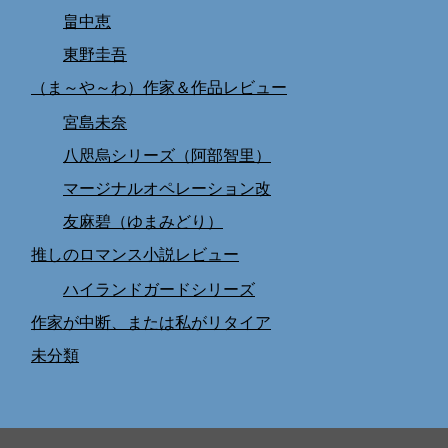
畠中恵
東野圭吾
（ま～や～わ）作家＆作品レビュー
宮島未奈
八咫烏シリーズ（阿部智里）
マージナルオペレーション改
友麻碧（ゆまみどり）
推しのロマンス小説レビュー
ハイランドガードシリーズ
作家が中断、または私がリタイア
未分類