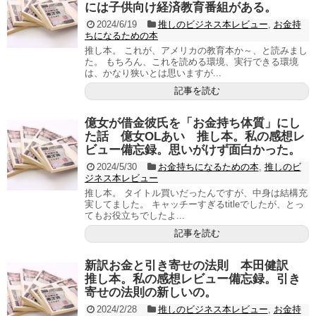
には子供向け経済教育番組がある。
2024/6/19
推しのビジネス本レビュー
,
お金持
ちになるための本
推し本。 これが、アメリカの教育本か～、と読みまし
た。 もちろん、これを読める環境、実行できる環境
は、かなり狭いとは思いますが...
記事を読む
億女が借金彼氏を「お金持ち体質」にし
た話 億女OLあい 推し本。私の感想レ
ビュー備忘録。思いがけず面白かった。
2024/5/30
お金持ちになるための本
,
推しのビ
ジネス本レビュー
推し本。 タイトル買いだったんですが、中身は結構充
実してました。 キャッチーすぎるtitleでしたが、とっ
てもお役立ちでしたよ...
記事を読む
新訳お金と引き寄せの法則 本田健訳
推し本。私の感想レビュー備忘録。引き
寄せの法則の新しいの。
2024/2/28
推しのビジネス本レビュー
,
お金持