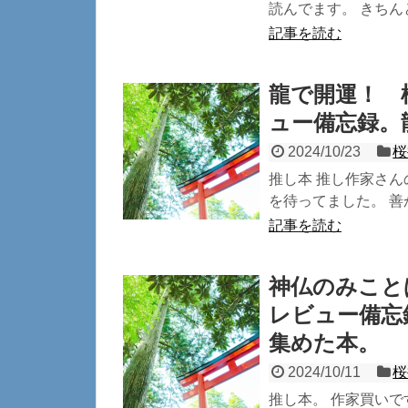
読んでます。 きちん
記事を読む
龍で開運！ 
ュー備忘録。
2024/10/23
桜
推し本 推し作家さん
を待ってました。 善か
記事を読む
神仏のみこと
レビュー備忘
集めた本。
2024/10/11
桜
推し本。 作家買いで