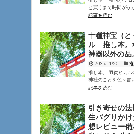
推し本。 新刊がで
と買うまで時間がかか
記事を読む
十種神宝（と
ル 推し本。
神器以外の品
2025/11/20
推
推し本。 羽賀ヒカ
神社のことを色々書い
記事を読む
引き寄せの法
生バグりかけ
想レビュー備