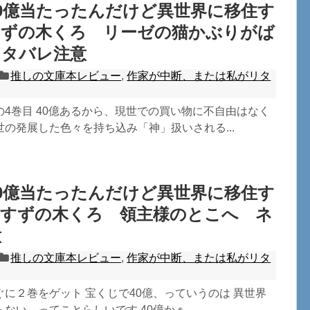
0億当たったんだけど異世界に移住す
すずの木くろ リーゼの猫かぶりがば
ネタバレ注意
推しの文庫本レビュー
,
作家が中断、または私がリタ
4巻目 40億あるから、現世での買い物に不自由はなく
の発展した色々を持ち込み「神」扱いされる...
0億当たったんだけど異世界に移住す
 すずの木くろ 領主様のとこへ ネ
意
推しの文庫本レビュー
,
作家が中断、または私がリタ
に２巻をゲット 宝くじで40億、っていうのは 異世界
ない、ってことらしいです 40億かぁ...