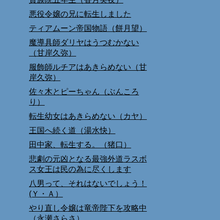
悪役令嬢の兄に転生しました
ティアムーン帝国物語（餅月望）
魔導具師ダリヤはうつむかない
（甘岸久弥）
服飾師ルチアはあきらめない（甘
岸久弥）
佐々木とピーちゃん（ぶんころ
り）
転生幼女はあきらめない（カヤ）
王国へ続く道（湯水快）
田中家、転生する。（猪口）
悲劇の元凶となる最強外道ラスボ
ス女王は民の為に尽くします
八男って、それはないでしょう！
(Ｙ・Ａ）
やり直し令嬢は竜帝陛下を攻略中
（永瀬さらさ）