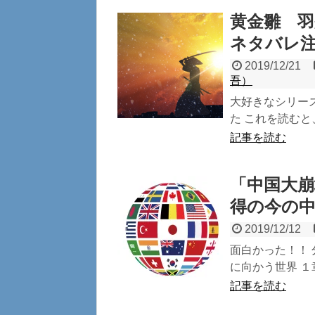
黄金雛 羽
ネタバレ
2019/12/21
吾）
大好きなシリー
た これを読むと
記事を読む
「中国大
得の今の
2019/12/12
面白かった！！ 
に向かう世界 １
記事を読む