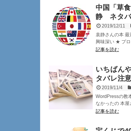
中国「草
静 ネタ
2019/12/11
袁静さんの本 最
興味深い ★ プロ
記事を読む
いちばんや
タバレ注
2019/11/4
WordPres
なかったの 本屋
記事を読む
宝くじで4