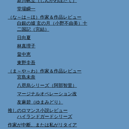
新川帆立（しんかわほたて）
堂場瞬一
（な～は～ほ）作家＆作品レビュー
白銀の墟 玄の月（小野不由美）十
二国記（完結）
日向夏
林真理子
畠中恵
東野圭吾
（ま～や～わ）作家＆作品レビュー
宮島未奈
八咫烏シリーズ（阿部智里）
マージナルオペレーション改
友麻碧（ゆまみどり）
推しのロマンス小説レビュー
ハイランドガードシリーズ
作家が中断、または私がリタイア