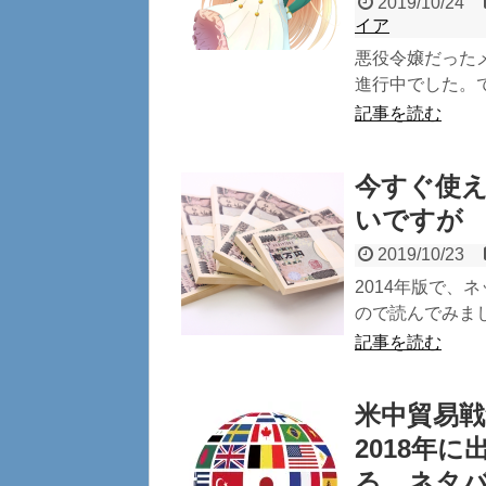
2019/10/24
イア
悪役令嬢だった
進行中でした。
記事を読む
今すぐ使える
いですが
2019/10/23
2014年版で
ので読んでみま
記事を読む
米中貿易
2018年
る ネタ