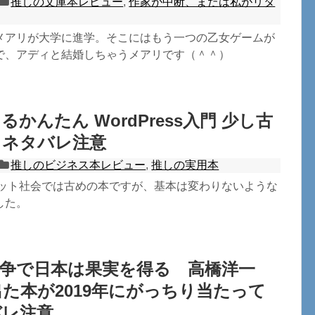
推しの文庫本レビュー
,
作家が中断、または私がリタ
メアリが大学に進学。そこにはもう一つの乙女ゲームが
で、アディと結婚しちゃうメアリです（＾＾）
かんたん WordPress入門 少し古
 ネタバレ注意
推しのビジネス本レビュー
,
推しの実用本
、ネット社会では古めの本ですが、基本は変わりないような
した。
戦争で日本は果実を得る 高橋洋一
に出た本が2019年にがっちり当たって
バレ注意