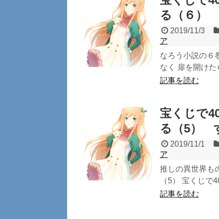
る（６）
2019/11/3
ア
なろう小説の６
なく 扉を開けた
記事を読む
宝くじで4
る（5） 
2019/11/1
ア
推しの異世界も
（5） 宝くじで4
記事を読む