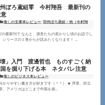
州ぼろ鳶組零 今村翔吾 最新刊の
注意
推しの文庫本レビュー
,
羽州ぼろ鳶組・他（今村翔
ズの最新刊で なんと、源吾たちの若かりし頃のお話でし
、シリーズの１巻からが読みたくなります！ ...
崩壊」入門 渡邊哲也 ものすごく納
中国を掘り下げる本 ネタバレ注意
推しのビジネス本レビュー
分かりやすい書き方が好きです（＾＾） ★ 序章、対立
章、アメリカはどこまで中国を崩...