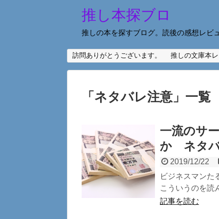
推し本探ブロ
推しの本を探すブログ。読後の感想レビ
訪問ありがとうございます。
推しの文庫本レ
「
ネタバレ注意
」
一覧
一流のサ
か ネタ
2019/12/22
ビジネスマンた
こういうのを読ん
記事を読む