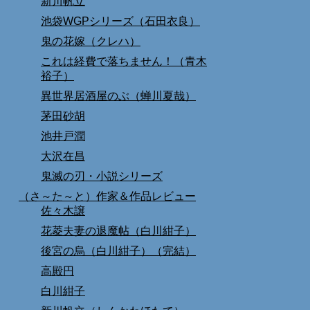
新川帆立
池袋WGPシリーズ（石田衣良）
鬼の花嫁（クレハ）
これは経費で落ちません！（青木
裕子）
異世界居酒屋のぶ（蝉川夏哉）
茅田砂胡
池井戸潤
大沢在昌
鬼滅の刃・小説シリーズ
（さ～た～と）作家＆作品レビュー
佐々木譲
花菱夫妻の退魔帖（白川紺子）
後宮の烏（白川紺子）（完結）
高殿円
白川紺子