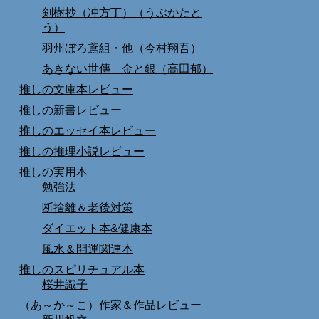
剣樹抄（冲方丁）（うぶかたと
う）
羽州ぼろ鳶組・他（今村翔吾）
あきない世傳 金と銀（高田郁）
推しの文庫本レビュー
推しの新書レビュー
推しのエッセイ本レビュー
推しの推理小説レビュー
推しの実用本
勉強法
断捨離＆老後対策
ダイエット本&健康本
風水＆開運関連本
推しのスピリチュアル本
桜井識子
（あ～か～こ）作家＆作品レビュー