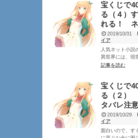
宝くじで4
る（４）
れる！ 
2019/10/31
イア
人気ネット小説の
異世界には、現世
記事を読む
宝くじで4
る（２）
タバレ注
2019/10/29
イア
面白いので、すぐ
に貢ぐお金に困ら