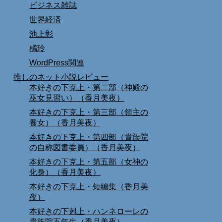
ビジネス雑誌
世界経済
池上彰
橘玲
WordPress関連
推しのネット小説レビュー
本好きの下克上・第二部（神殿の
巫女見習い）（香月美夜）
本好きの下克上・第三部（領主の
養女）（香月美夜）
本好きの下克上・第四部（貴族院
の自称図書委員）（香月美夜）
本好きの下克上・第五部（女神の
化身）（香月美夜）
本好きの下克上・短編集（香月美
夜）
本好きの下剋上・ハンネローレの
貴族院五年生（香月美夜）