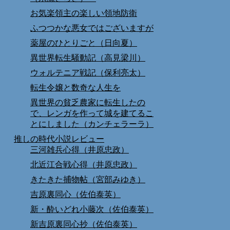
お気楽領主の楽しい領地防衛
ふつつかな悪女ではございますが
薬屋のひとりごと（日向夏）
異世界転生騒動記（高見梁川）
ウォルテニア戦記（保利亮太）
転生令嬢と数奇な人生を
異世界の貧乏農家に転生したの
で、レンガを作って城を建てるこ
とにしました（カンチェラーラ）
推しの時代小説レビュー
三河雑兵心得（井原忠政）
北近江合戦心得（井原忠政）
きたきた捕物帖（宮部みゆき）
吉原裏同心（佐伯泰英）
新・酔いどれ小藤次（佐伯泰英）
新吉原裏同心抄（佐伯泰英）