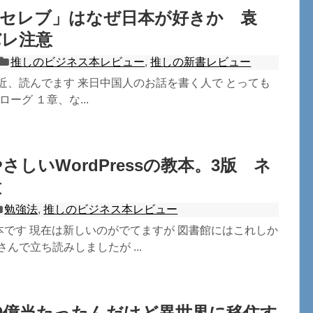
食セレブ」はなぜ日本が好きか 袁
バレ注意
推しのビジネス本レビュー
,
推しの新書レビュー
近、読んでます 来日中国人のお話を書く人で とっても
ローグ １章、な...
さしいWordPressの教本。3版 ネ
意
勉強法
,
推しのビジネス本レビュー
sの教本です 現在は新しいのがでてますが 図書館にはこれしか
さんで立ち読みしましたが ...
0億当たったんだけど異世界に移住す