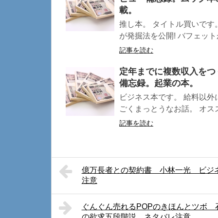
載。
推し本。 タイトル買いです
が発掘法を公開! バフェット
記事を読む
定年までに複数収入をつ
備忘録。起業の本。
ビジネス本です。 給料以外
ごくまっとうなお話。 オススメ
記事を読む
億万長者との契約書 小林一光 ビジ
注意
ぐんぐん売れるPOPのきほんとツボ
の欲求五段階説 ネタバレ注意