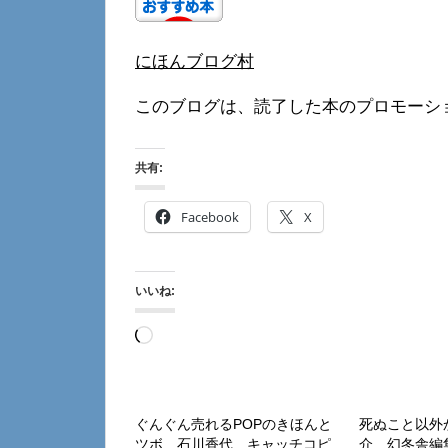
にほんブログ村
このブログは、読了した本のプロモーシ
共有:
Facebook
X
いいね:
読
み
込
み
ぐんぐん売れるPOPのきほんと
死ぬこと以外
ツボ 石川香代 キャッチコピ
介 幻冬舎編