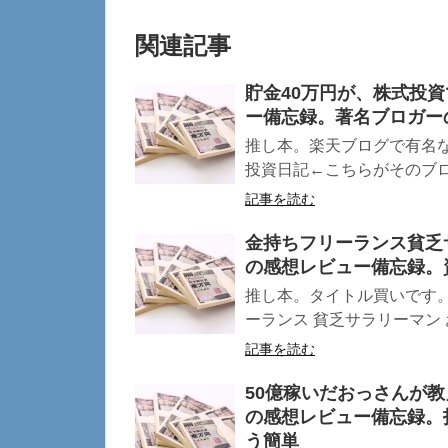
関連記事
貯金40万円が、株式投資
ー備忘録。著名ブロガー
推し本。楽天ブログで有名な 
投資日記←こちらがそのブログ
記事を読む
金持ちフリーランス貧乏
の感想レビュー備忘録。
推し本。タイトル買いです。
ーランス 貧乏サラリーマン お
記事を読む
50億稼いだおっさんが
の感想レビュー備忘録。投
う簡単