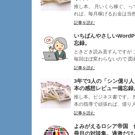
推し本。 月いくら稼ぐ、っ
れば、毎月稼げるお金は当然増え
記事を読む
いちばんやさしいWord
忘録。
ときどき読み直すんですが 
毎回ほぼ変わらないので 図書
記事を読む
3年で3人の「シン億り人
本の感想レビュー備忘録
推し本。ビジネス書です。 
本の指導で頑張れば、億り人も
記事を読む
よみがえるロシア帝国 
冊目の対談集。過激だけ