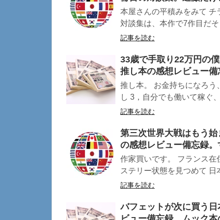
本屋さんの平積みをみて チ
対談集は、本作で7作目だそう
記事を読む
33歳で手取り22万円
推し本の感想レビュー備
推し本。 お金持ちになろう
し 3，自分でも働いて稼ぐ、の
記事を読む
第三次世界大戦はもう始
の感想レビュー備忘録。
作家買いです。 フランス在
ステリー状態を見つめて 日本
記事を読む
バフェットが次に買う日
ビュー備忘録。ムック本