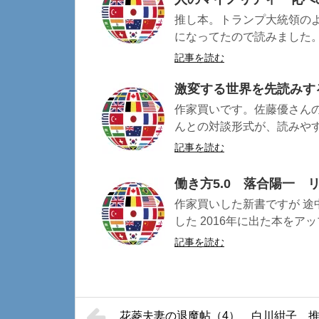
推し本。トランプ大統領の
になってたので読みました。 
記事を読む
激変する世界を先読みす
作家買いです。佐藤優さん
んとの対談形式が、読みやすく
記事を読む
働き方5.0 落合陽一
作家買いした新書ですが 途
した 2016年に出た本をアップ
記事を読む
花菱夫妻の退魔帖（4） 白川紺子 