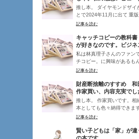
推し本。 ダイヤモンドザイ
とで2024年11月に出て 重版さ
記事を読む
キャッチコピーの教科書
が好きなのです。ビジネ
私は林真理子さんのファンで
チコピー。に興味があるもんで
記事を読む
財産断捨離のすすめ 和
作家買い、内容充実でし
推し本。 作家買いです。
本としても色々納得できます 
記事を読む
賢い子どもは「家」が違
の本です。