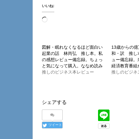
いいね:
読
み
込
み
図解・眠れなくなるほど面白い
13歳からの
起業の話 林尚弘 推し本。私
和・訳 推し
中…
の感想レビュー備忘録。ちょっ
ュー備忘録。
と気になって購入。ななめ読み
経済教育番組
推しのビジネス本レビュー
推しのビジネ
シェアする
ツイート