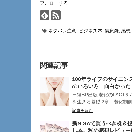
フォローする
ネタバレ注意
,
ビジネス本
,
備忘録
,
感想
関連記事
100年ライフのサイエ
のいろいろ 面白かった
日経BP出版 老化のFACT
を生きる基礎 2章、老化制御は
記事を読む
新NISAで買うべき株＆
し本。私の感想レビュー