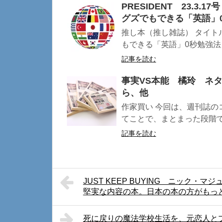
PRESIDENT 23.3
グズでもできる「英語」0
推し本（推し雑誌） タイト
もできる「英語」0秒勉強法」
記事を読む
事実VS本能 橘玲 ネ
ら、他
作家買い 今回は、週刊誌の
てことで、まとまった段階で 
記事を読む
JUST KEEP BUYING ニック
堅実な内容の本。日本の本の方がもっ
死に戻りの魔法学校生活を、元恋人と