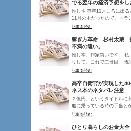
でる翌年の経済予想をし
推し本 毎年11月ころに出
11月の本だったので、トラン
記事を読む
稼ぎ方革命 杉村太蔵 
不満の違い。
推し本。作家買いです。 私
りして、これで二冊目。 現役
記事を読む
高卒自衛官が実現した4
ネス本のネタバレ注意
２億円、というタイトルに
船に乗っている時の手当とかい
記事を読む
ひとり暮らしのお金大全