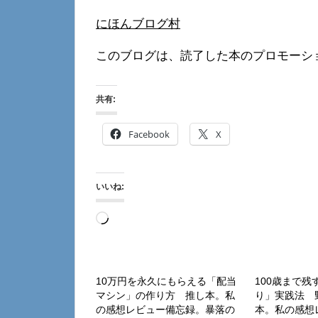
にほんブログ村
このブログは、読了した本のプロモーシ
共有:
Facebook
X
いいね:
読
み
込
み
10万円を永久にもらえる「配当
100歳まで
マシン」の作り方 推し本。私
り」実践法 
中…
の感想レビュー備忘録。暴落の
本。私の感想