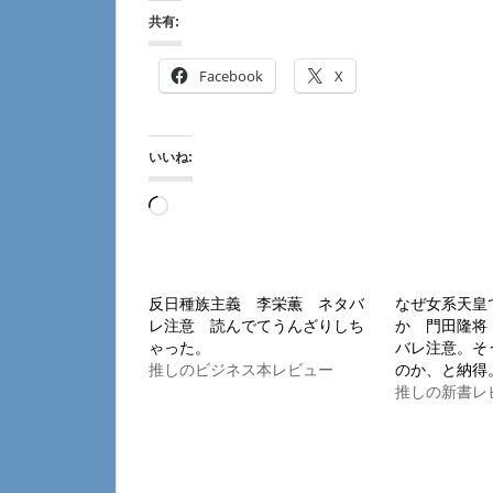
共有:
Facebook
X
いいね:
読
み
込
み
反日種族主義 李栄薫 ネタバ
なぜ女系天皇
レ注意 読んでてうんざりしち
か 門田隆将
中…
ゃった。
バレ注意。そ
推しのビジネス本レビュー
のか、と納得
推しの新書レ