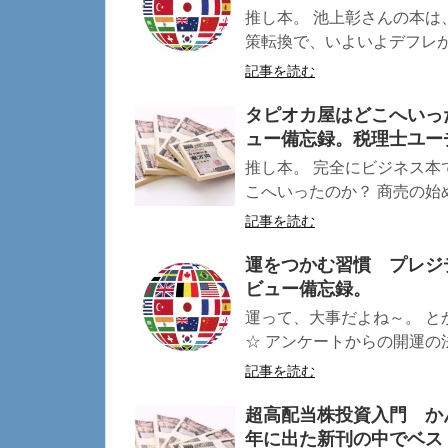
推し本。 池上彰さんの本は
策転換で、いよいよデフレが終
記事を読む
タピオカ屋はどこへいっ
ュー備忘録。税理士ユー
推し本。 完全にビジネス本
こへいったのか？ 商売の始め
記事を読む
運をつかむ習慣 プレジデ
ビュー備忘録。
運って、大事だよね～。 
☆ アンケートからの開運の法則
記事を読む
超高配当株投資入門 か
年に出た新刊の中でベス