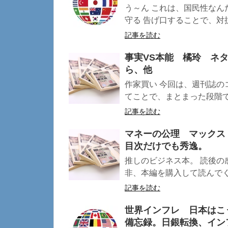
う～ん これは、国民性なん
守る 告げ口することで、対抗
記事を読む
事実VS本能 橘玲 ネ
ら、他
作家買い 今回は、週刊誌の
てことで、まとまった段階で 
記事を読む
マネーの公理 マックス
目次だけでも秀逸。
推しのビジネス本。 読後の
非、本編を購入して読んでくだ
記事を読む
世界インフレ 日本はこ
備忘録。日銀転換、イン