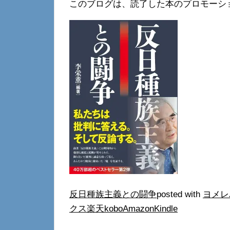
このブログは、読了した本のプロモーシ
反日種族主義との闘争
posted with
ヨメレ
クス
楽天kobo
Amazon
Kindle