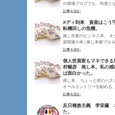
の相場ブログでも、何度となく
記事を読む
Xディ到来 資産はこう
転機回しの危機。
推し作家のビジネス本。 ネ
資関連の本 | 推し本探ブロ (vete
記事を読む
個人投資家もマネできる
村暢彦 推し本。私の感
は面白かった。
推し本。 ちょっと前のベスト
オールカントリーを勧める、の
記事を読む
反日種族主義 李栄薫 
た。