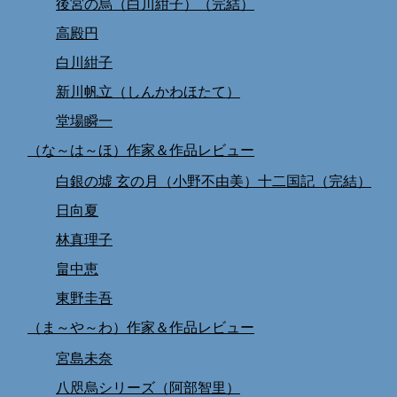
後宮の烏（白川紺子）（完結）
高殿円
白川紺子
新川帆立（しんかわほたて）
堂場瞬一
（な～は～ほ）作家＆作品レビュー
白銀の墟 玄の月（小野不由美）十二国記（完結）
日向夏
林真理子
畠中恵
東野圭吾
（ま～や～わ）作家＆作品レビュー
宮島未奈
八咫烏シリーズ（阿部智里）