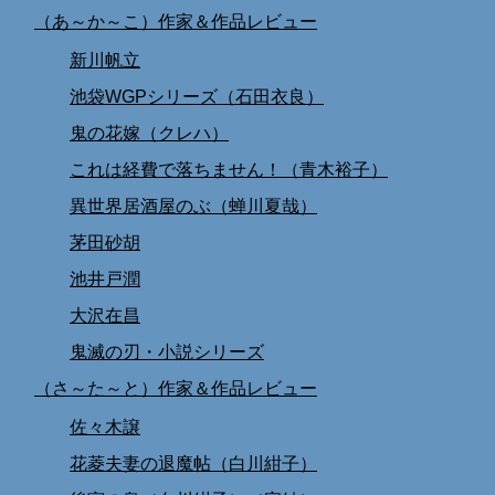
（あ～か～こ）作家＆作品レビュー
新川帆立
池袋WGPシリーズ（石田衣良）
鬼の花嫁（クレハ）
これは経費で落ちません！（青木裕子）
異世界居酒屋のぶ（蝉川夏哉）
茅田砂胡
池井戸潤
大沢在昌
鬼滅の刃・小説シリーズ
（さ～た～と）作家＆作品レビュー
佐々木譲
花菱夫妻の退魔帖（白川紺子）