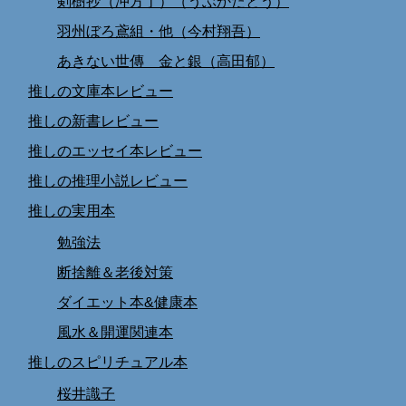
剣樹抄（冲方丁）（うぶかたとう）
羽州ぼろ鳶組・他（今村翔吾）
あきない世傳 金と銀（高田郁）
推しの文庫本レビュー
推しの新書レビュー
推しのエッセイ本レビュー
推しの推理小説レビュー
推しの実用本
勉強法
断捨離＆老後対策
ダイエット本&健康本
風水＆開運関連本
推しのスピリチュアル本
桜井識子