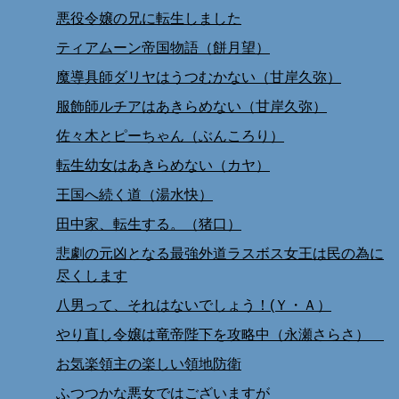
悪役令嬢の兄に転生しました
ティアムーン帝国物語（餅月望）
魔導具師ダリヤはうつむかない（甘岸久弥）
服飾師ルチアはあきらめない（甘岸久弥）
佐々木とピーちゃん（ぶんころり）
転生幼女はあきらめない（カヤ）
王国へ続く道（湯水快）
田中家、転生する。（猪口）
悲劇の元凶となる最強外道ラスボス女王は民の為に
尽くします
八男って、それはないでしょう！(Ｙ・Ａ）
やり直し令嬢は竜帝陛下を攻略中（永瀬さらさ）
お気楽領主の楽しい領地防衛
ふつつかな悪女ではございますが