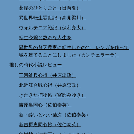
薬屋のひとりごと（日向夏）
異世界転生騒動記（高見梁川）
ウォルテニア戦記（保利亮太）
転生令嬢と数奇な人生を
異世界の貧乏農家に転生したので、レンガを作って
城を建てることにしました（カンチェラーラ）
推しの時代小説レビュー
三河雑兵心得（井原忠政）
北近江合戦心得（井原忠政）
きたきた捕物帖（宮部みゆき）
吉原裏同心（佐伯泰英）
新・酔いどれ小藤次（佐伯泰英）
新吉原裏同心抄（佐伯泰英）