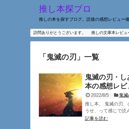
推し本探ブロ
推しの本を探すブログ。読後の感想レビュー
訪問ありがとうございます。
推しの文庫本レビュ
「
鬼滅の刃
」
一覧
鬼滅の刃・し
本の感想レビ
2022/8/5
鬼滅
推し本。 鬼滅の刃、
うせ、って感じで読ん
記事を読む