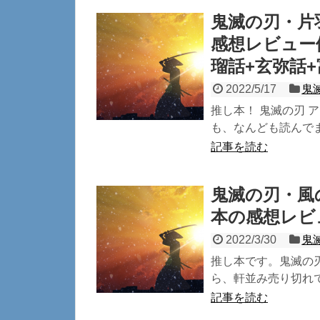
鬼滅の刃・片
感想レビュー
瑠話+玄弥話
2022/5/17
鬼
推し本！ 鬼滅の刃 
も、なんども読んでます
記事を読む
鬼滅の刃・風
本の感想レビ
2022/3/30
鬼
推し本です。鬼滅の
ら、軒並み売り切れで
記事を読む