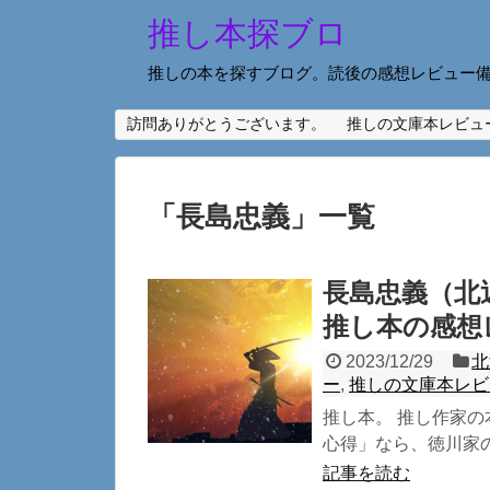
推し本探ブロ
推しの本を探すブログ。読後の感想レビュー
訪問ありがとうございます。
推しの文庫本レビュ
「
長島忠義
」
一覧
長島忠義（北
推し本の感想
2023/12/29
北
ー
,
推しの文庫本レビ
推し本。 推し作家の
心得」なら、徳川家の
記事を読む