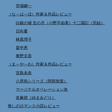
堂場瞬一
（な～は～ほ）作家＆作品レビュー
白銀の墟 玄の月（小野不由美）十二国記（完結）
日向夏
林真理子
畠中恵
東野圭吾
（ま～や～わ）作家＆作品レビュー
宮島未奈
八咫烏シリーズ（阿部智里）
マージナルオペレーション改
友麻碧（ゆまみどり）
推しのロマンス小説レビュー