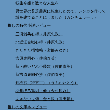
転生令嬢と数奇な人生を
異世界の貧乏農家に転生したので、レンガを作って
城を建てることにしました（カンチェラーラ）
推しの時代小説レビュー
三河雑兵心得（井原忠政）
北近江合戦心得（井原忠政）
きたきた捕物帖（宮部みゆき）
吉原裏同心（佐伯泰英）
新・酔いどれ小藤次（佐伯泰英）
新吉原裏同心抄（佐伯泰英）
剣樹抄（冲方丁）（うぶかたとう）
羽州ぼろ鳶組・他（今村翔吾）
あきない世傳 金と銀（高田郁）
推しの文庫本レビュー