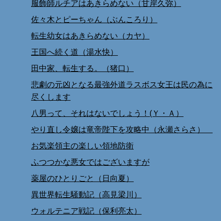
服飾師ルチアはあきらめない（甘岸久弥）
佐々木とピーちゃん（ぶんころり）
転生幼女はあきらめない（カヤ）
王国へ続く道（湯水快）
田中家、転生する。（猪口）
悲劇の元凶となる最強外道ラスボス女王は民の為に
尽くします
八男って、それはないでしょう！(Ｙ・Ａ）
やり直し令嬢は竜帝陛下を攻略中（永瀬さらさ）
お気楽領主の楽しい領地防衛
ふつつかな悪女ではございますが
薬屋のひとりごと（日向夏）
異世界転生騒動記（高見梁川）
ウォルテニア戦記（保利亮太）