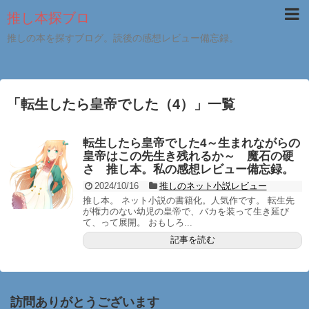
推し本探ブロ
推しの本を探すブログ。読後の感想レビュー備忘録。
「
転生したら皇帝でした（4）
」
一覧
転生したら皇帝でした4～生まれながらの
皇帝はこの先生き残れるか～ 魔石の硬
さ 推し本。私の感想レビュー備忘録。
2024/10/16
推しのネット小説レビュー
推し本。 ネット小説の書籍化。人気作です。 転生先
が権力のない幼児の皇帝で、バカを装って生き延び
て、って展開。 おもしろ...
記事を読む
訪問ありがとうございます