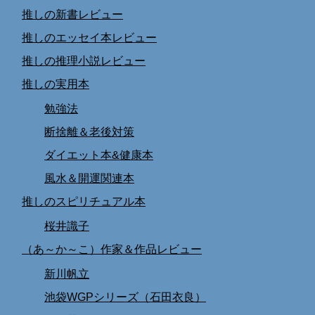
推しの新書レビュー
推しのエッセイ本レビュー
推しの推理小説レビュー
推しの実用本
勉強法
断捨離＆老後対策
ダイエット本&健康本
風水＆開運関連本
推しのスピリチュアル本
桜井識子
（あ～か～こ）作家＆作品レビュー
新川帆立
池袋WGPシリーズ（石田衣良）