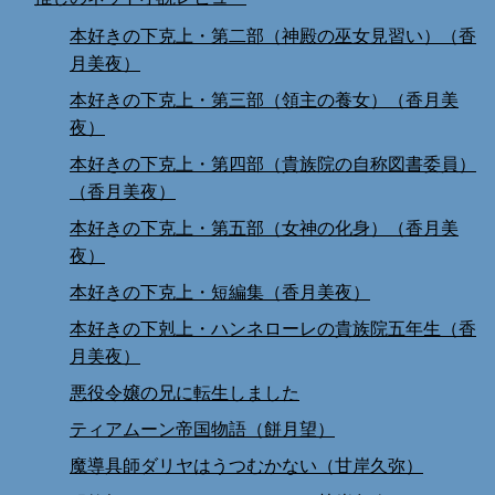
本好きの下克上・第二部（神殿の巫女見習い）（香
月美夜）
本好きの下克上・第三部（領主の養女）（香月美
夜）
本好きの下克上・第四部（貴族院の自称図書委員）
（香月美夜）
本好きの下克上・第五部（女神の化身）（香月美
夜）
本好きの下克上・短編集（香月美夜）
本好きの下剋上・ハンネローレの貴族院五年生（香
月美夜）
悪役令嬢の兄に転生しました
ティアムーン帝国物語（餅月望）
魔導具師ダリヤはうつむかない（甘岸久弥）