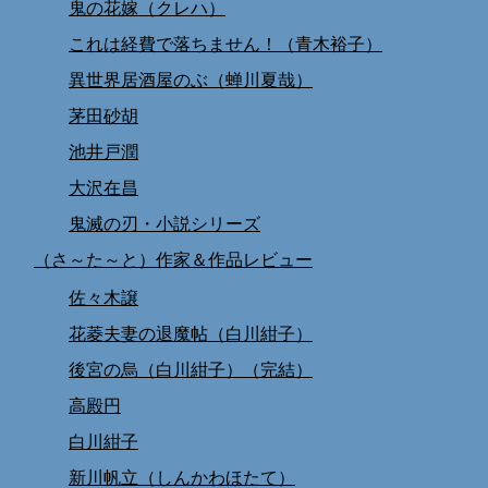
鬼の花嫁（クレハ）
これは経費で落ちません！（青木裕子）
異世界居酒屋のぶ（蝉川夏哉）
茅田砂胡
池井戸潤
大沢在昌
鬼滅の刃・小説シリーズ
（さ～た～と）作家＆作品レビュー
佐々木譲
花菱夫妻の退魔帖（白川紺子）
後宮の烏（白川紺子）（完結）
高殿円
白川紺子
新川帆立（しんかわほたて）