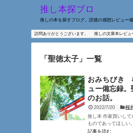
推し本探ブロ
推しの本を探すブログ。読後の感想レビュー
訪問ありがとうございます。
推しの文庫本レビュ
「
聖徳太子
」
一覧
おみちびき 
ュー備忘録。
のお話。
2022/7/20
桜
推し本 作家買いして
ものであってほしい。
記事を読む