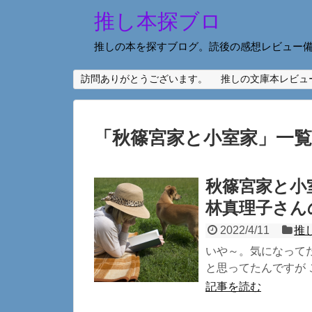
推し本探ブロ
推しの本を探すブログ。読後の感想レビュー
訪問ありがとうございます。
推しの文庫本レビュ
「
秋篠宮家と小室家
」
一覧
秋篠宮家と小
林真理子さん
2022/4/11
推
いや～。気になって
と思ってたんですが 
記事を読む