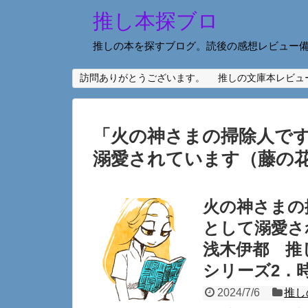
推し本探ブロ
推しの本を探すブログ。読後の感想レビュー
訪問ありがとうございます。
推しの文庫本レビュ
「
火の神さまの掃除人で
溺愛されています（藤の
火の神さまの
として溺愛
浅木伊都 推
シリーズ2．
2024/7/6
推し