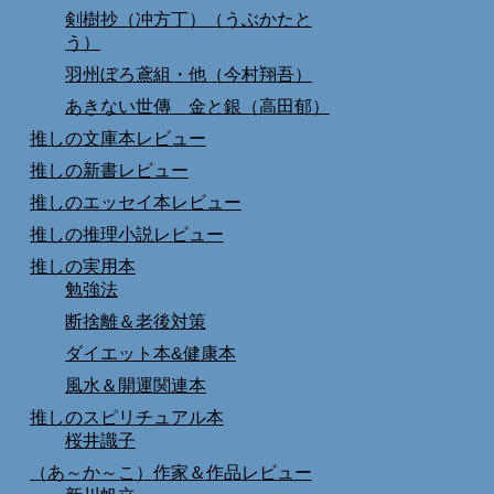
剣樹抄（冲方丁）（うぶかたと
う）
羽州ぼろ鳶組・他（今村翔吾）
あきない世傳 金と銀（高田郁）
推しの文庫本レビュー
推しの新書レビュー
推しのエッセイ本レビュー
推しの推理小説レビュー
推しの実用本
勉強法
断捨離＆老後対策
ダイエット本&健康本
風水＆開運関連本
推しのスピリチュアル本
桜井識子
（あ～か～こ）作家＆作品レビュー