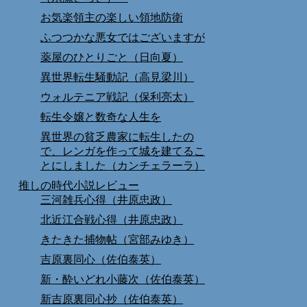
お気楽領主の楽しい領地防衛
ふつつかな悪女ではございますが
薬屋のひとりごと（日向夏）
異世界転生騒動記（高見梁川）
ウォルテニア戦記（保利亮太）
転生令嬢と数奇な人生を
異世界の貧乏農家に転生したの
で、レンガを作って城を建てるこ
とにしました（カンチェラーラ）
推しの時代小説レビュー
三河雑兵心得（井原忠政）
北近江合戦心得（井原忠政）
きたきた捕物帖（宮部みゆき）
吉原裏同心（佐伯泰英）
新・酔いどれ小藤次（佐伯泰英）
新吉原裏同心抄（佐伯泰英）