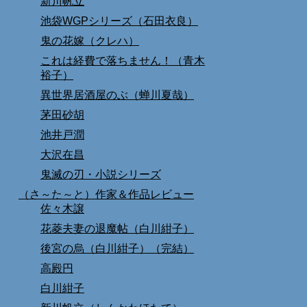
新川帆立
池袋WGPシリーズ（石田衣良）
鬼の花嫁（クレハ）
これは経費で落ちません！（青木
裕子）
異世界居酒屋のぶ（蝉川夏哉）
茅田砂胡
池井戸潤
大沢在昌
鬼滅の刃・小説シリーズ
（さ～た～と）作家＆作品レビュー
佐々木譲
花菱夫妻の退魔帖（白川紺子）
後宮の烏（白川紺子）（完結）
高殿円
白川紺子