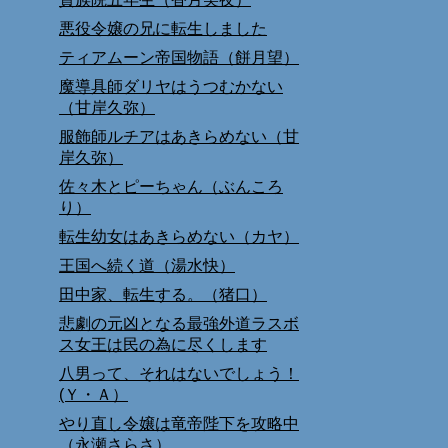
悪役令嬢の兄に転生しました
ティアムーン帝国物語（餅月望）
魔導具師ダリヤはうつむかない
（甘岸久弥）
服飾師ルチアはあきらめない（甘
岸久弥）
佐々木とピーちゃん（ぶんころ
り）
転生幼女はあきらめない（カヤ）
王国へ続く道（湯水快）
田中家、転生する。（猪口）
悲劇の元凶となる最強外道ラスボ
ス女王は民の為に尽くします
八男って、それはないでしょう！
(Ｙ・Ａ）
やり直し令嬢は竜帝陛下を攻略中
（永瀬さらさ）