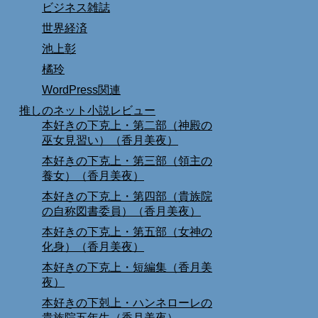
ビジネス雑誌
世界経済
池上彰
橘玲
WordPress関連
推しのネット小説レビュー
本好きの下克上・第二部（神殿の
巫女見習い）（香月美夜）
本好きの下克上・第三部（領主の
養女）（香月美夜）
本好きの下克上・第四部（貴族院
の自称図書委員）（香月美夜）
本好きの下克上・第五部（女神の
化身）（香月美夜）
本好きの下克上・短編集（香月美
夜）
本好きの下剋上・ハンネローレの
貴族院五年生（香月美夜）