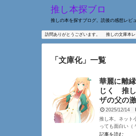
推し本探ブロ
推しの本を探すブログ。読後の感想レビ
訪問ありがとうございます。
推しの文庫本レ
「
文庫化
」
一覧
華麗に離縁
じく 推
ザの父の
2025/12/14
推し本。ネット
っても面白い（＾
記事を読む