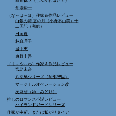
新川帆立（しんかわほたて）
堂場瞬一
（な～は～ほ）作家＆作品レビュー
白銀の墟 玄の月（小野不由美）十
二国記（完結）
日向夏
林真理子
畠中恵
東野圭吾
（ま～や～わ）作家＆作品レビュー
宮島未奈
八咫烏シリーズ（阿部智里）
マージナルオペレーション改
友麻碧（ゆまみどり）
推しのロマンス小説レビュー
ハイランドガードシリーズ
作家が中断、または私がリタイア