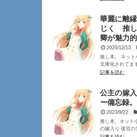
華麗に離縁
じく 推
卿が魅力的
2025/12/13
推し本。 ネッ
文庫化されてます
記事を読む
公主の嫁
ー備忘録
2023/9/22
推し本。ネット
の嫁入り 後宮の
記事を読む