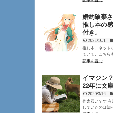
婚約破棄
推し本の
付き。
2021/10/1
推し本。ネット小
ていて、こちらも
記事を読む
イマジン
22年に文
2020/3/16
作家買いです 
していたのは知っ