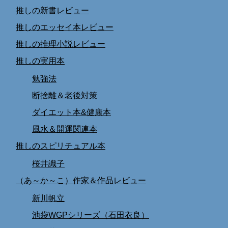
推しの新書レビュー
推しのエッセイ本レビュー
推しの推理小説レビュー
推しの実用本
勉強法
断捨離＆老後対策
ダイエット本&健康本
風水＆開運関連本
推しのスピリチュアル本
桜井識子
（あ～か～こ）作家＆作品レビュー
新川帆立
池袋WGPシリーズ（石田衣良）