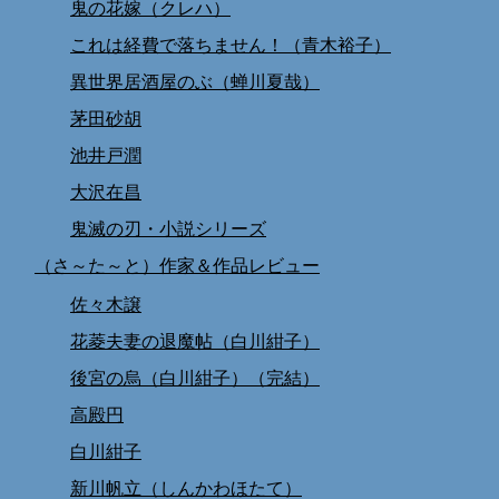
鬼の花嫁（クレハ）
これは経費で落ちません！（青木裕子）
異世界居酒屋のぶ（蝉川夏哉）
茅田砂胡
池井戸潤
大沢在昌
鬼滅の刃・小説シリーズ
（さ～た～と）作家＆作品レビュー
佐々木譲
花菱夫妻の退魔帖（白川紺子）
後宮の烏（白川紺子）（完結）
高殿円
白川紺子
新川帆立（しんかわほたて）