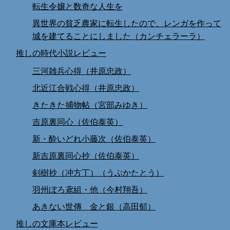
転生令嬢と数奇な人生を
異世界の貧乏農家に転生したので、レンガを作って
城を建てることにしました（カンチェラーラ）
推しの時代小説レビュー
三河雑兵心得（井原忠政）
北近江合戦心得（井原忠政）
きたきた捕物帖（宮部みゆき）
吉原裏同心（佐伯泰英）
新・酔いどれ小藤次（佐伯泰英）
新吉原裏同心抄（佐伯泰英）
剣樹抄（冲方丁）（うぶかたとう）
羽州ぼろ鳶組・他（今村翔吾）
あきない世傳 金と銀（高田郁）
推しの文庫本レビュー