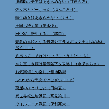
服飾師ルチアはあきらめない（甘岸久弥）
佐々木とピーちゃん（ぶんころり）
転生幼女はあきらめない（カヤ）
王国へ続く道（湯水快）
田中家、転生する。（猪口）
悲劇の元凶となる最強外道ラスボス女王は民の為に
尽くします
八男って、それはないでしょう！(Ｙ・Ａ）
やり直し令嬢は竜帝陛下を攻略中（永瀬さらさ）
お気楽領主の楽しい領地防衛
ふつつかな悪女ではございますが
薬屋のひとりごと（日向夏）
異世界転生騒動記（高見梁川）
ウォルテニア戦記（保利亮太）