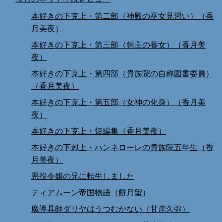
本好きの下克上・第二部（神殿の巫女見習い）（香
月美夜）
本好きの下克上・第三部（領主の養女）（香月美
夜）
本好きの下克上・第四部（貴族院の自称図書委員）
（香月美夜）
本好きの下克上・第五部（女神の化身）（香月美
夜）
本好きの下克上・短編集（香月美夜）
本好きの下剋上・ハンネローレの貴族院五年生（香
月美夜）
悪役令嬢の兄に転生しました
ティアムーン帝国物語（餅月望）
魔導具師ダリヤはうつむかない（甘岸久弥）