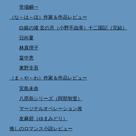
堂場瞬一
（な～は～ほ）作家＆作品レビュー
白銀の墟 玄の月（小野不由美）十二国記（完結）
日向夏
林真理子
畠中恵
東野圭吾
（ま～や～わ）作家＆作品レビュー
宮島未奈
八咫烏シリーズ（阿部智里）
マージナルオペレーション改
友麻碧（ゆまみどり）
推しのロマンス小説レビュー