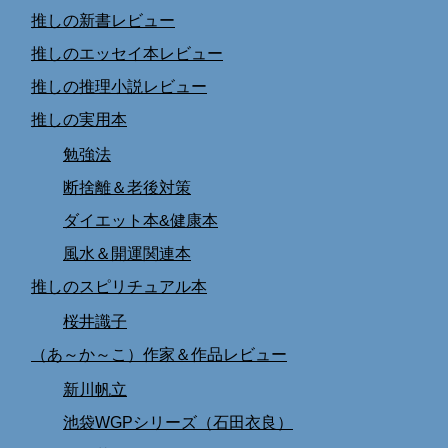
推しの新書レビュー
推しのエッセイ本レビュー
推しの推理小説レビュー
推しの実用本
勉強法
断捨離＆老後対策
ダイエット本&健康本
風水＆開運関連本
推しのスピリチュアル本
桜井識子
（あ～か～こ）作家＆作品レビュー
新川帆立
池袋WGPシリーズ（石田衣良）