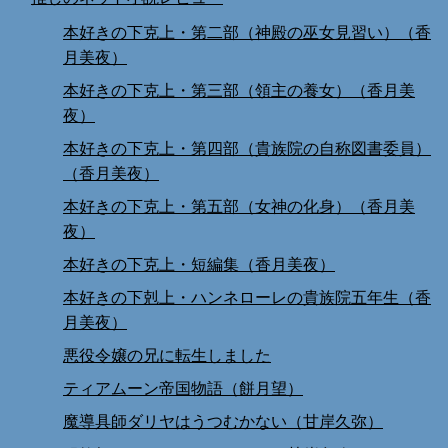
本好きの下克上・第二部（神殿の巫女見習い）（香
月美夜）
本好きの下克上・第三部（領主の養女）（香月美
夜）
本好きの下克上・第四部（貴族院の自称図書委員）
（香月美夜）
本好きの下克上・第五部（女神の化身）（香月美
夜）
本好きの下克上・短編集（香月美夜）
本好きの下剋上・ハンネローレの貴族院五年生（香
月美夜）
悪役令嬢の兄に転生しました
ティアムーン帝国物語（餅月望）
魔導具師ダリヤはうつむかない（甘岸久弥）