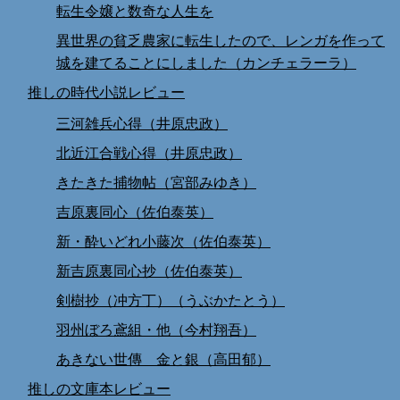
転生令嬢と数奇な人生を
異世界の貧乏農家に転生したので、レンガを作って
城を建てることにしました（カンチェラーラ）
推しの時代小説レビュー
三河雑兵心得（井原忠政）
北近江合戦心得（井原忠政）
きたきた捕物帖（宮部みゆき）
吉原裏同心（佐伯泰英）
新・酔いどれ小藤次（佐伯泰英）
新吉原裏同心抄（佐伯泰英）
剣樹抄（冲方丁）（うぶかたとう）
羽州ぼろ鳶組・他（今村翔吾）
あきない世傳 金と銀（高田郁）
推しの文庫本レビュー