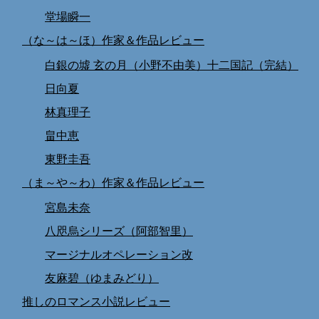
堂場瞬一
（な～は～ほ）作家＆作品レビュー
白銀の墟 玄の月（小野不由美）十二国記（完結）
日向夏
林真理子
畠中恵
東野圭吾
（ま～や～わ）作家＆作品レビュー
宮島未奈
八咫烏シリーズ（阿部智里）
マージナルオペレーション改
友麻碧（ゆまみどり）
推しのロマンス小説レビュー