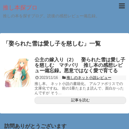
推し本探ブロ
推しの本を探すブログ。読後の感想レビュー備忘録。
「
娶られた雪は愛し子を慈しむ
」
一覧
公主の嫁入り（2） 娶られた雪は愛し子
を慈しむ マチバリ 推し本の感想レビ
ュー備忘録。悪意ではなく愛で育てる
2023/11/16
推しのネット小説レビュー
推し本。 ネット小説の書籍化。 アルファポリスでの
文庫化ですね。 前の1冊たまたま読んで、面白かった
んですが そう...
記事を読む
訪問ありがとうございます