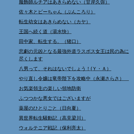
服飾師ルチアはあきらめない（甘岸久弥）
佐々木とピーちゃん（ぶんころり）
転生幼女はあきらめない（カヤ）
王国へ続く道（湯水快）
田中家、転生する。（猪口）
悲劇の元凶となる最強外道ラスボス女王は民の為に
尽くします
八男って、それはないでしょう！(Ｙ・Ａ）
やり直し令嬢は竜帝陛下を攻略中（永瀬さらさ）
お気楽領主の楽しい領地防衛
ふつつかな悪女ではございますが
薬屋のひとりごと（日向夏）
異世界転生騒動記（高見梁川）
ウォルテニア戦記（保利亮太）