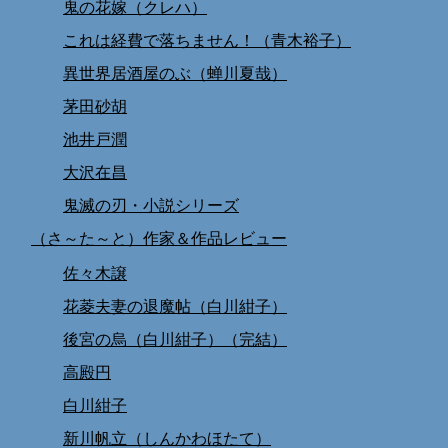
鬼の花嫁（クレハ）
これは経費で落ちません！（青木裕子）
異世界居酒屋のぶ（蝉川夏哉）
茅田砂胡
池井戸潤
大沢在昌
鬼滅の刃・小説シリーズ
（さ～た～と）作家＆作品レビュー
佐々木譲
花菱夫妻の退魔帖（白川紺子）
後宮の烏（白川紺子）（完結）
高殿円
白川紺子
新川帆立（しんかわほたて）