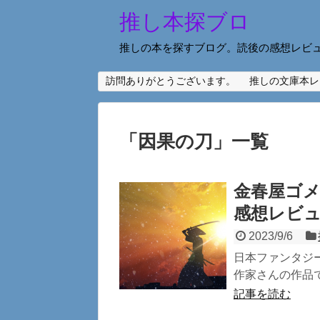
推し本探ブロ
推しの本を探すブログ。読後の感想レビ
訪問ありがとうございます。
推しの文庫本レ
「
因果の刀
」
一覧
金春屋ゴ
感想レビュ
2023/9/6
日本ファンタジ
作家さんの作品で
記事を読む