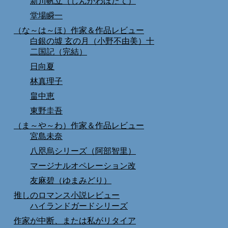
新川帆立（しんかわほたて）
堂場瞬一
（な～は～ほ）作家＆作品レビュー
白銀の墟 玄の月（小野不由美）十
二国記（完結）
日向夏
林真理子
畠中恵
東野圭吾
（ま～や～わ）作家＆作品レビュー
宮島未奈
八咫烏シリーズ（阿部智里）
マージナルオペレーション改
友麻碧（ゆまみどり）
推しのロマンス小説レビュー
ハイランドガードシリーズ
作家が中断、または私がリタイア