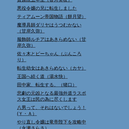
悪役令嬢の兄に転生しました
ティアムーン帝国物語（餅月望）
魔導具師ダリヤはうつむかない
（甘岸久弥）
服飾師ルチアはあきらめない（甘
岸久弥）
佐々木とピーちゃん（ぶんころ
り）
転生幼女はあきらめない（カヤ）
王国へ続く道（湯水快）
田中家、転生する。（猪口）
悲劇の元凶となる最強外道ラスボ
ス女王は民の為に尽くします
八男って、それはないでしょう！
(Ｙ・Ａ）
やり直し令嬢は竜帝陛下を攻略中
（永瀬さらさ）