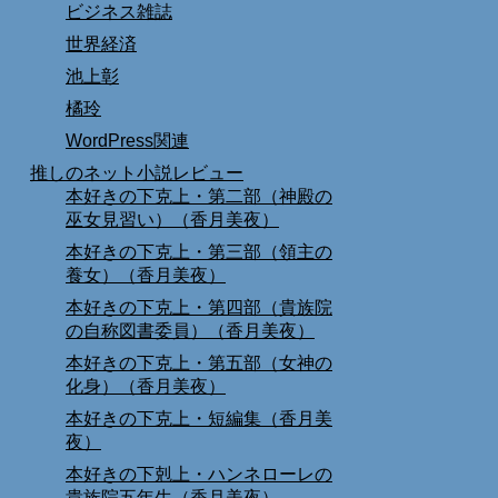
ビジネス雑誌
世界経済
池上彰
橘玲
WordPress関連
推しのネット小説レビュー
本好きの下克上・第二部（神殿の
巫女見習い）（香月美夜）
本好きの下克上・第三部（領主の
養女）（香月美夜）
本好きの下克上・第四部（貴族院
の自称図書委員）（香月美夜）
本好きの下克上・第五部（女神の
化身）（香月美夜）
本好きの下克上・短編集（香月美
夜）
本好きの下剋上・ハンネローレの
貴族院五年生（香月美夜）