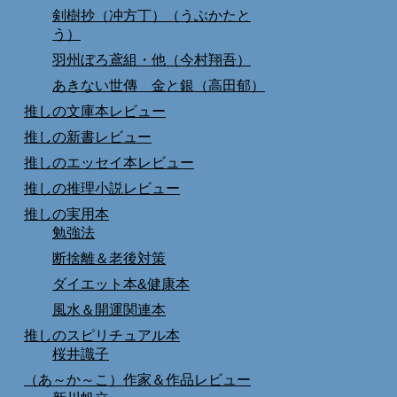
剣樹抄（冲方丁）（うぶかたと
う）
羽州ぼろ鳶組・他（今村翔吾）
あきない世傳 金と銀（高田郁）
推しの文庫本レビュー
推しの新書レビュー
推しのエッセイ本レビュー
推しの推理小説レビュー
推しの実用本
勉強法
断捨離＆老後対策
ダイエット本&健康本
風水＆開運関連本
推しのスピリチュアル本
桜井識子
（あ～か～こ）作家＆作品レビュー