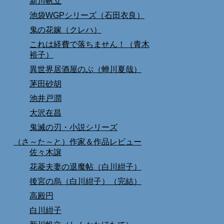
新川帆立
池袋WGPシリーズ（石田衣良）
鬼の花嫁（クレハ）
これは経費で落ちません！（青木
裕子）
異世界居酒屋のぶ（蝉川夏哉）
茅田砂胡
池井戸潤
大沢在昌
鬼滅の刃・小説シリーズ
（さ～た～と）作家＆作品レビュー
佐々木譲
花菱夫妻の退魔帖（白川紺子）
後宮の烏（白川紺子）（完結）
高殿円
白川紺子