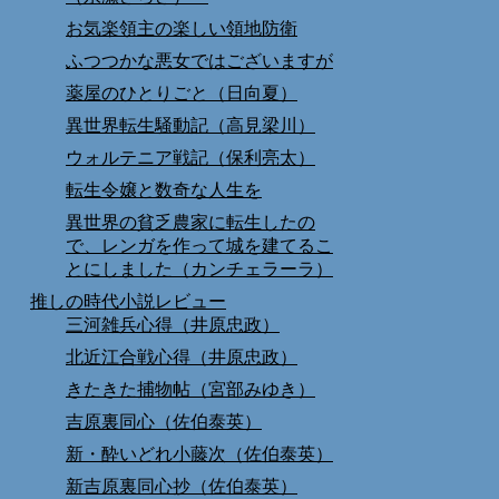
お気楽領主の楽しい領地防衛
ふつつかな悪女ではございますが
薬屋のひとりごと（日向夏）
異世界転生騒動記（高見梁川）
ウォルテニア戦記（保利亮太）
転生令嬢と数奇な人生を
異世界の貧乏農家に転生したの
で、レンガを作って城を建てるこ
とにしました（カンチェラーラ）
推しの時代小説レビュー
三河雑兵心得（井原忠政）
北近江合戦心得（井原忠政）
きたきた捕物帖（宮部みゆき）
吉原裏同心（佐伯泰英）
新・酔いどれ小藤次（佐伯泰英）
新吉原裏同心抄（佐伯泰英）