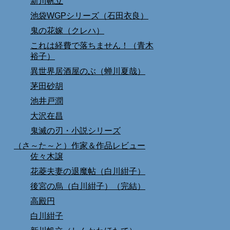
新川帆立
池袋WGPシリーズ（石田衣良）
鬼の花嫁（クレハ）
これは経費で落ちません！（青木
裕子）
異世界居酒屋のぶ（蝉川夏哉）
茅田砂胡
池井戸潤
大沢在昌
鬼滅の刃・小説シリーズ
（さ～た～と）作家＆作品レビュー
佐々木譲
花菱夫妻の退魔帖（白川紺子）
後宮の烏（白川紺子）（完結）
高殿円
白川紺子