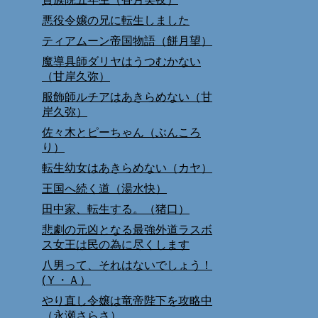
悪役令嬢の兄に転生しました
ティアムーン帝国物語（餅月望）
魔導具師ダリヤはうつむかない
（甘岸久弥）
服飾師ルチアはあきらめない（甘
岸久弥）
佐々木とピーちゃん（ぶんころ
り）
転生幼女はあきらめない（カヤ）
王国へ続く道（湯水快）
田中家、転生する。（猪口）
悲劇の元凶となる最強外道ラスボ
ス女王は民の為に尽くします
八男って、それはないでしょう！
(Ｙ・Ａ）
やり直し令嬢は竜帝陛下を攻略中
（永瀬さらさ）