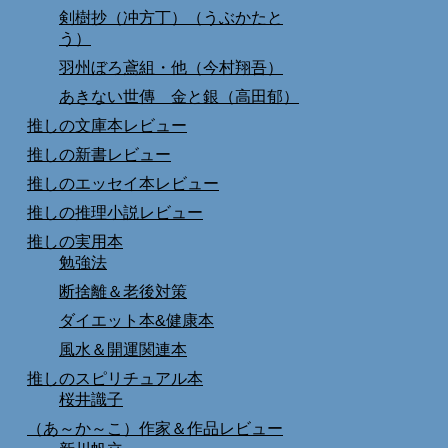
剣樹抄（冲方丁）（うぶかたと
う）
羽州ぼろ鳶組・他（今村翔吾）
あきない世傳 金と銀（高田郁）
推しの文庫本レビュー
推しの新書レビュー
推しのエッセイ本レビュー
推しの推理小説レビュー
推しの実用本
勉強法
断捨離＆老後対策
ダイエット本&健康本
風水＆開運関連本
推しのスピリチュアル本
桜井識子
（あ～か～こ）作家＆作品レビュー