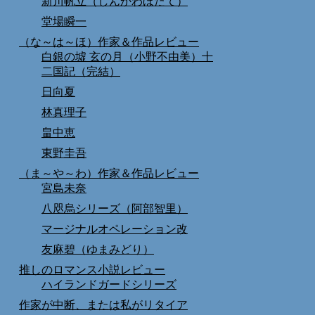
新川帆立（しんかわほたて）
堂場瞬一
（な～は～ほ）作家＆作品レビュー
白銀の墟 玄の月（小野不由美）十
二国記（完結）
日向夏
林真理子
畠中恵
東野圭吾
（ま～や～わ）作家＆作品レビュー
宮島未奈
八咫烏シリーズ（阿部智里）
マージナルオペレーション改
友麻碧（ゆまみどり）
推しのロマンス小説レビュー
ハイランドガードシリーズ
作家が中断、または私がリタイア