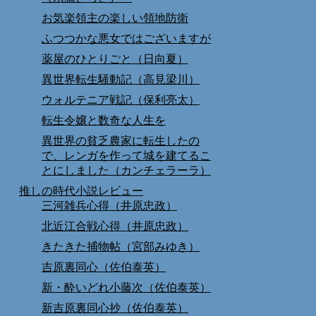
お気楽領主の楽しい領地防衛
ふつつかな悪女ではございますが
薬屋のひとりごと（日向夏）
異世界転生騒動記（高見梁川）
ウォルテニア戦記（保利亮太）
転生令嬢と数奇な人生を
異世界の貧乏農家に転生したの
で、レンガを作って城を建てるこ
とにしました（カンチェラーラ）
推しの時代小説レビュー
三河雑兵心得（井原忠政）
北近江合戦心得（井原忠政）
きたきた捕物帖（宮部みゆき）
吉原裏同心（佐伯泰英）
新・酔いどれ小藤次（佐伯泰英）
新吉原裏同心抄（佐伯泰英）