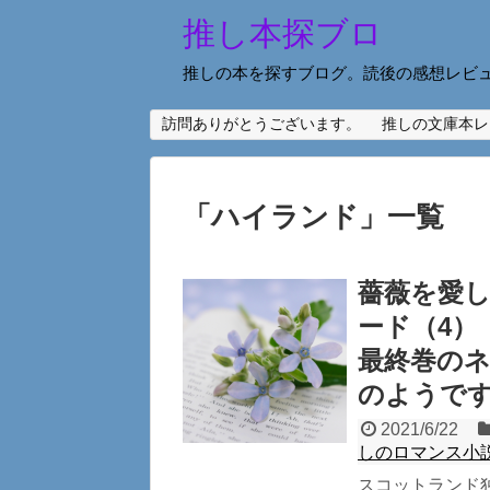
推し本探ブロ
推しの本を探すブログ。読後の感想レビ
訪問ありがとうございます。
推しの文庫本レ
「
ハイランド
」
一覧
薔薇を愛
ード（4）
最終巻のネ
のようで
2021/6/22
しのロマンス小
スコットランド