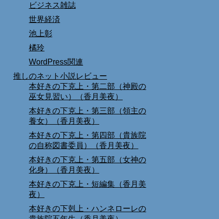
ビジネス雑誌
世界経済
池上彰
橘玲
WordPress関連
推しのネット小説レビュー
本好きの下克上・第二部（神殿の
巫女見習い）（香月美夜）
本好きの下克上・第三部（領主の
養女）（香月美夜）
本好きの下克上・第四部（貴族院
の自称図書委員）（香月美夜）
本好きの下克上・第五部（女神の
化身）（香月美夜）
本好きの下克上・短編集（香月美
夜）
本好きの下剋上・ハンネローレの
貴族院五年生（香月美夜）