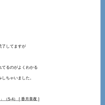
読了してますが
れてるのがよくわかる
みしちゃいました。
-4） [ 香月美夜 ]