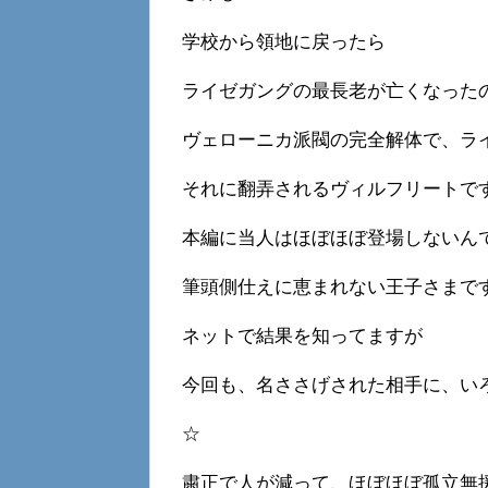
学校から領地に戻ったら
ライゼガングの最長老が亡くなった
ヴェローニカ派閥の完全解体で、ラ
それに翻弄されるヴィルフリートで
本編に当人はほぼほぼ登場しないん
筆頭側仕えに恵まれない王子さまで
ネットで結果を知ってますが
今回も、名ささげされた相手に、い
☆
粛正で人が減って、ほぼほぼ孤立無