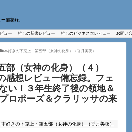
ュー備忘録。
ビュー
推しの新書レビュー
推しのビジネス本レビュー
お問い
本好きの下克上・第五部（女神の化身）（香月美夜）
第五部（女神の化身）（４）
の感想レビュー備忘録。フェ
ない！３年生終了後の領地＆
プロポーズ＆クラリッサの来
本好きの下克上・第五部（女神の化身）（香月美夜）