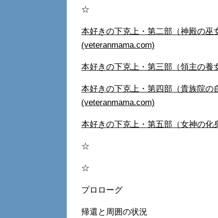
☆
本好きの下克上・第二部（神殿の巫女
(veteranmama.com)
本好きの下克上・第三部（領主の養女）（香月
本好きの下克上・第四部（貴族院の自
(veteranmama.com)
本好きの下克上・第五部（女神の化身）（香月
☆
☆
プロローグ
帰還と周囲の状況