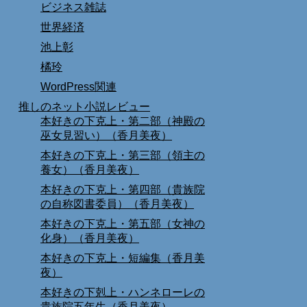
ビジネス雑誌
世界経済
池上彰
橘玲
WordPress関連
推しのネット小説レビュー
本好きの下克上・第二部（神殿の
巫女見習い）（香月美夜）
本好きの下克上・第三部（領主の
養女）（香月美夜）
本好きの下克上・第四部（貴族院
の自称図書委員）（香月美夜）
本好きの下克上・第五部（女神の
化身）（香月美夜）
本好きの下克上・短編集（香月美
夜）
本好きの下剋上・ハンネローレの
貴族院五年生（香月美夜）