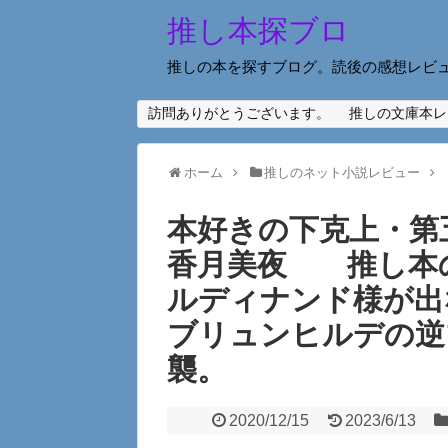
推し本探ブロ
推しの本を探すブログ。読後の感想レビ
訪問ありがとうございます。
推しの文庫本レ
ホーム
推しのネット小説レビュー
本好きの下克上・
香月美夜 推し本
ルディナンド様が出
ブリュンヒルデの逆
襲。
2020/12/15
2023/6/13