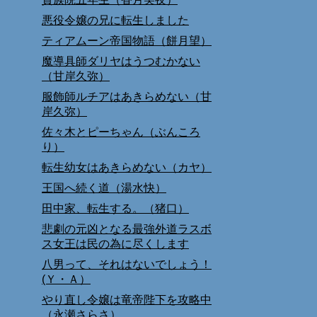
悪役令嬢の兄に転生しました
ティアムーン帝国物語（餅月望）
魔導具師ダリヤはうつむかない
（甘岸久弥）
服飾師ルチアはあきらめない（甘
岸久弥）
佐々木とピーちゃん（ぶんころ
り）
転生幼女はあきらめない（カヤ）
王国へ続く道（湯水快）
田中家、転生する。（猪口）
悲劇の元凶となる最強外道ラスボ
ス女王は民の為に尽くします
八男って、それはないでしょう！
(Ｙ・Ａ）
やり直し令嬢は竜帝陛下を攻略中
（永瀬さらさ）