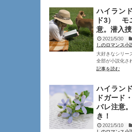
ハイラン
ド3） モ
意。潜入
2021/5/30
しのロマンス小
大好きなシリー
全部が小説化され
記事を読む
ハイラン
ドガード・
バレ注意
き！
2021/5/10
しのロマンス小