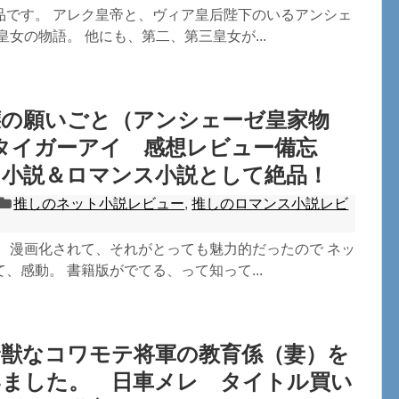
品です。 アレク皇帝と、ヴィア皇后陛下のいるアンシェ
皇女の物語。 他にも、第二、第三皇女が...
嬢の願いごと（アンシェーゼ皇家物
タイガーアイ 感想レビュー備忘
ト小説＆ロマンス小説として絶品！
推しのネット小説レビュー
,
推しのロマンス小説レビ
。 漫画化されて、それがとっても魅力的だったので ネッ
、感動。 書籍版がでてる、って知って...
野獣なコワモテ将軍の教育係（妻）を
いました。 日車メレ タイトル買い