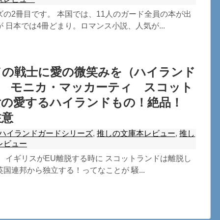
の2冊目です。 本国では、11人のガード全員の本が出
 日本では4冊どまり。ロマンス小説、人気が...
ドの戦士に愛の微笑みを（ハイランド
） モニカ・マッカーティ スコット
女の愛するハイランドもの！絶品！
注意
ハイランドガードシリーズ
,
推しの文庫本レビュー
,
推し
レビュー
 イギリスがEU離脱する時に スコットランドは離脱し
国連邦から独立する！ってなことが 騒...