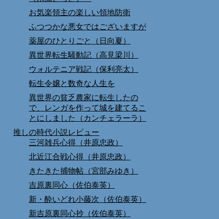
お気楽領主の楽しい領地防衛
ふつつかな悪女ではございますが
薬屋のひとりごと（日向夏）
異世界転生騒動記（高見梁川）
ウォルテニア戦記（保利亮太）
転生令嬢と数奇な人生を
異世界の貧乏農家に転生したの
で、レンガを作って城を建てるこ
とにしました（カンチェラーラ）
推しの時代小説レビュー
三河雑兵心得（井原忠政）
北近江合戦心得（井原忠政）
きたきた捕物帖（宮部みゆき）
吉原裏同心（佐伯泰英）
新・酔いどれ小藤次（佐伯泰英）
新吉原裏同心抄（佐伯泰英）