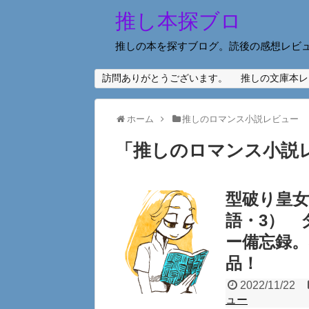
推し本探ブロ
推しの本を探すブログ。読後の感想レビ
訪問ありがとうございます。
推しの文庫本レ
ホーム
推しのロマンス小説レビュー
「
推しのロマンス小説
型破り皇
語・3） 
ー備忘録
品！
2022/11/22
ュー