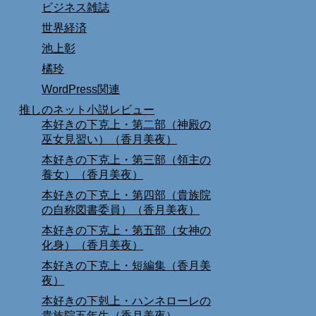
ビジネス雑誌
世界経済
池上彰
橘玲
WordPress関連
推しのネット小説レビュー
本好きの下克上・第二部（神殿の
巫女見習い）（香月美夜）
本好きの下克上・第三部（領主の
養女）（香月美夜）
本好きの下克上・第四部（貴族院
の自称図書委員）（香月美夜）
本好きの下克上・第五部（女神の
化身）（香月美夜）
本好きの下克上・短編集（香月美
夜）
本好きの下剋上・ハンネローレの
貴族院五年生（香月美夜）