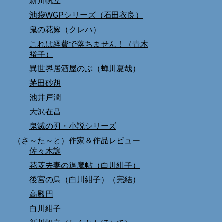
新川帆立
池袋WGPシリーズ（石田衣良）
鬼の花嫁（クレハ）
これは経費で落ちません！（青木
裕子）
異世界居酒屋のぶ（蝉川夏哉）
茅田砂胡
池井戸潤
大沢在昌
鬼滅の刃・小説シリーズ
（さ～た～と）作家＆作品レビュー
佐々木譲
花菱夫妻の退魔帖（白川紺子）
後宮の烏（白川紺子）（完結）
高殿円
白川紺子