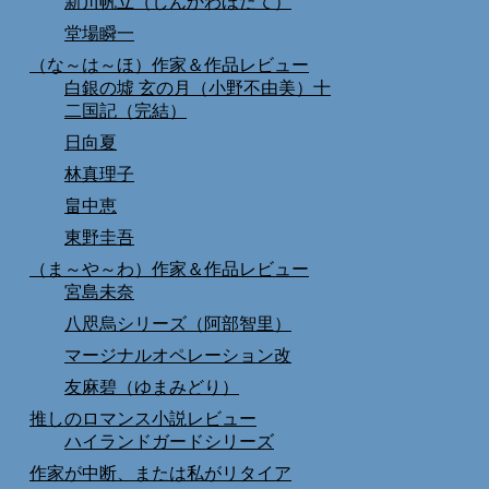
新川帆立（しんかわほたて）
堂場瞬一
（な～は～ほ）作家＆作品レビュー
白銀の墟 玄の月（小野不由美）十
二国記（完結）
日向夏
林真理子
畠中恵
東野圭吾
（ま～や～わ）作家＆作品レビュー
宮島未奈
八咫烏シリーズ（阿部智里）
マージナルオペレーション改
友麻碧（ゆまみどり）
推しのロマンス小説レビュー
ハイランドガードシリーズ
作家が中断、または私がリタイア