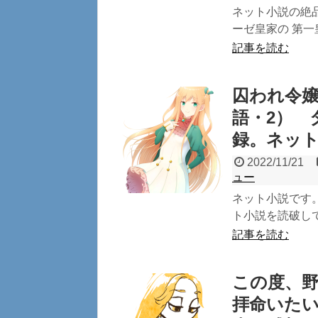
ネット小説の絶
ーゼ皇家の 第一
記事を読む
囚われ令
語・2） 
録。ネッ
2022/11/21
ュー
ネット小説です
ト小説を読破して
記事を読む
この度、
拝命いた