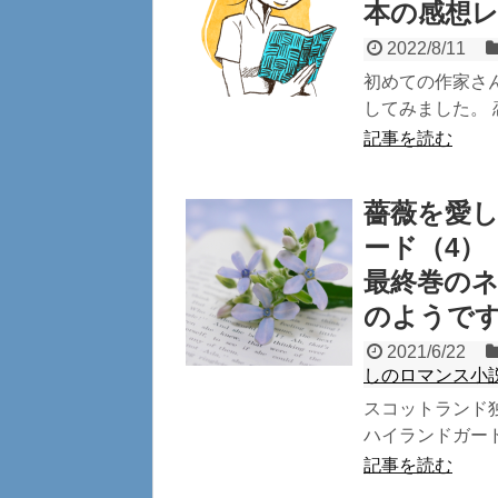
本の感想
2022/8/11
初めての作家さ
してみました。 
記事を読む
薔薇を愛
ード（4）
最終巻のネ
のようで
2021/6/22
しのロマンス小
スコットランド
ハイランドガード
記事を読む