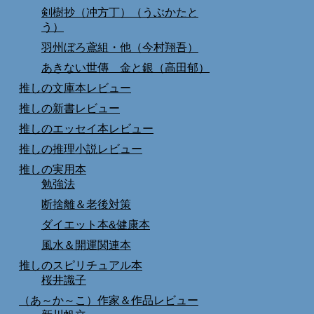
剣樹抄（冲方丁）（うぶかたと
う）
羽州ぼろ鳶組・他（今村翔吾）
あきない世傳 金と銀（高田郁）
推しの文庫本レビュー
推しの新書レビュー
推しのエッセイ本レビュー
推しの推理小説レビュー
推しの実用本
勉強法
断捨離＆老後対策
ダイエット本&健康本
風水＆開運関連本
推しのスピリチュアル本
桜井識子
（あ～か～こ）作家＆作品レビュー