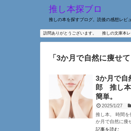
推し本探ブロ
推しの本を探すブログ。読後の感想レビ
訪問ありがとうございます。
推しの文庫本レ
「
3か月で自然に痩せ
3か月で自
郎 推し
簡単。
2025/1/27
推し本。 時間を
か月で自然に痩せ
記事を読む