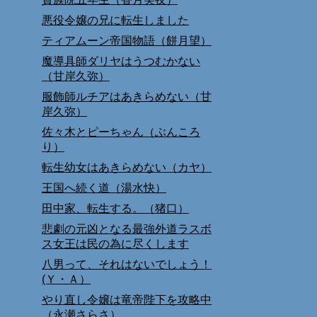
悪役令嬢の兄に転生しました
ティアムーン帝国物語（餅月望）
魔導具師ダリヤはうつむかない
（甘岸久弥）
服飾師ルチアはあきらめない（甘
岸久弥）
佐々木とピーちゃん（ぶんころ
り）
転生幼女はあきらめない（カヤ）
王国へ続く道（湯水快）
田中家、転生する。（猪口）
悲劇の元凶となる最強外道ラスボ
ス女王は民の為に尽くします
八男って、それはないでしょう！
(Ｙ・Ａ）
やり直し令嬢は竜帝陛下を攻略中
（永瀬さらさ）