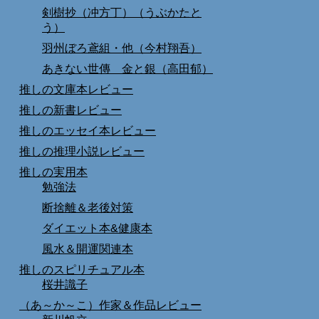
剣樹抄（冲方丁）（うぶかたと
う）
羽州ぼろ鳶組・他（今村翔吾）
あきない世傳 金と銀（高田郁）
推しの文庫本レビュー
推しの新書レビュー
推しのエッセイ本レビュー
推しの推理小説レビュー
推しの実用本
勉強法
断捨離＆老後対策
ダイエット本&健康本
風水＆開運関連本
推しのスピリチュアル本
桜井識子
（あ～か～こ）作家＆作品レビュー