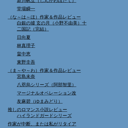
新川帆立（しんかわほたて）
堂場瞬一
（な～は～ほ）作家＆作品レビュー
白銀の墟 玄の月（小野不由美）十
二国記（完結）
日向夏
林真理子
畠中恵
東野圭吾
（ま～や～わ）作家＆作品レビュー
宮島未奈
八咫烏シリーズ（阿部智里）
マージナルオペレーション改
友麻碧（ゆまみどり）
推しのロマンス小説レビュー
ハイランドガードシリーズ
作家が中断、または私がリタイア