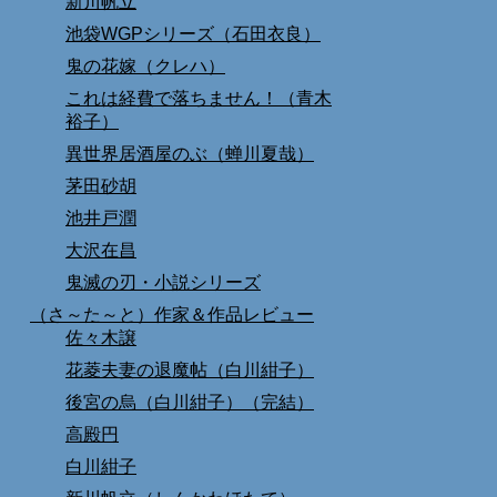
新川帆立
池袋WGPシリーズ（石田衣良）
鬼の花嫁（クレハ）
これは経費で落ちません！（青木
裕子）
異世界居酒屋のぶ（蝉川夏哉）
茅田砂胡
池井戸潤
大沢在昌
鬼滅の刃・小説シリーズ
（さ～た～と）作家＆作品レビュー
佐々木譲
花菱夫妻の退魔帖（白川紺子）
後宮の烏（白川紺子）（完結）
高殿円
白川紺子