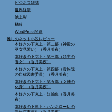
ビジネス雑誌
世界経済
池上彰
橘玲
WordPress関連
推しのネット小説レビュー
本好きの下克上・第二部（神殿の
巫女見習い）（香月美夜）
本好きの下克上・第三部（領主の
養女）（香月美夜）
本好きの下克上・第四部（貴族院
の自称図書委員）（香月美夜）
本好きの下克上・第五部（女神の
化身）（香月美夜）
本好きの下克上・短編集（香月美
夜）
本好きの下剋上・ハンネローレの
貴族院五年生（香月美夜）