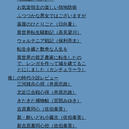
お気楽領主の楽しい領地防衛
ふつつかな悪女ではございますが
薬屋のひとりごと（日向夏）
異世界転生騒動記（高見梁川）
ウォルテニア戦記（保利亮太）
転生令嬢と数奇な人生を
異世界の貧乏農家に転生したの
で、レンガを作って城を建てるこ
とにしました（カンチェラーラ）
推しの時代小説レビュー
三河雑兵心得（井原忠政）
北近江合戦心得（井原忠政）
きたきた捕物帖（宮部みゆき）
吉原裏同心（佐伯泰英）
新・酔いどれ小藤次（佐伯泰英）
新吉原裏同心抄（佐伯泰英）