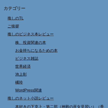
カテゴリー
推しのTL
ご挨拶
推しのビジネス本レビュー
株、投資関連の本
お金持ちになるための本
ビジネス雑誌
世界経済
池上彰
橘玲
WordPress関連
推しのネット小説レビュー
本好きの下克上・第二部（神殿の巫女見習い）（香