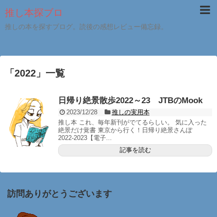
推し本探ブロ
推しの本を探すブログ。読後の感想レビュー備忘録。
「
2022
」
一覧
日帰り絶景散歩2022～23 JTBのMook
2023/12/28
推しの実用本
推し本 これ、毎年新刊がでてるらしい。 気に入った
絶景だけ覚書 東京から行く！日帰り絶景さんぽ
2022-2023【電子...
記事を読む
訪問ありがとうございます