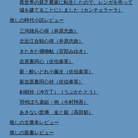
異世界の貧乏農家に転生したので、レンガを作って
城を建てることにしました（カンチェラーラ）
推しの時代小説レビュー
三河雑兵心得（井原忠政）
北近江合戦心得（井原忠政）
きたきた捕物帖（宮部みゆき）
吉原裏同心（佐伯泰英）
新・酔いどれ小藤次（佐伯泰英）
新吉原裏同心抄（佐伯泰英）
剣樹抄（冲方丁）（うぶかたとう）
羽州ぼろ鳶組・他（今村翔吾）
あきない世傳 金と銀（高田郁）
推しの文庫本レビュー
推しの新書レビュー