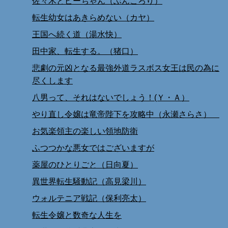
佐々木とピーちゃん（ぶんころり）
転生幼女はあきらめない（カヤ）
王国へ続く道（湯水快）
田中家、転生する。（猪口）
悲劇の元凶となる最強外道ラスボス女王は民の為に
尽くします
八男って、それはないでしょう！(Ｙ・Ａ）
やり直し令嬢は竜帝陛下を攻略中（永瀬さらさ）
お気楽領主の楽しい領地防衛
ふつつかな悪女ではございますが
薬屋のひとりごと（日向夏）
異世界転生騒動記（高見梁川）
ウォルテニア戦記（保利亮太）
転生令嬢と数奇な人生を