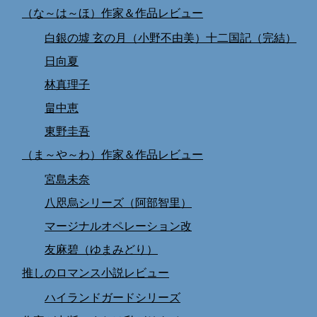
（な～は～ほ）作家＆作品レビュー
白銀の墟 玄の月（小野不由美）十二国記（完結）
日向夏
林真理子
畠中恵
東野圭吾
（ま～や～わ）作家＆作品レビュー
宮島未奈
八咫烏シリーズ（阿部智里）
マージナルオペレーション改
友麻碧（ゆまみどり）
推しのロマンス小説レビュー
ハイランドガードシリーズ