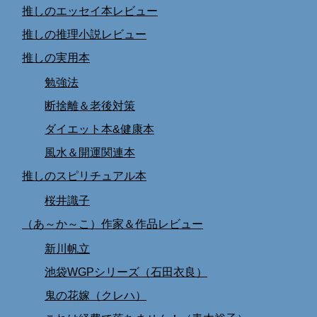
推しのエッセイ本レビュー
推しの推理小説レビュー
推しの実用本
勉強法
断捨離＆老後対策
ダイエット本&健康本
風水＆開運関連本
推しのスピリチュアル本
桜井識子
（あ～か～こ）作家＆作品レビュー
新川帆立
池袋WGPシリーズ（石田衣良）
鬼の花嫁（クレハ）