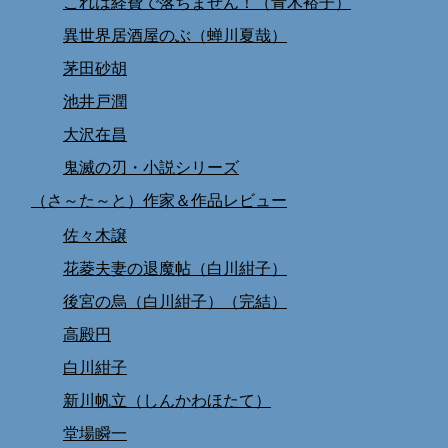
これは経費で落ちません！（青木裕子）
異世界居酒屋のぶ（蝉川夏哉）
茅田砂胡
池井戸潤
大沢在昌
鬼滅の刃・小説シリーズ
（さ～た～と）作家＆作品レビュー
佐々木譲
花菱夫妻の退魔帖（白川紺子）
後宮の烏（白川紺子）（完結）
高殿円
白川紺子
新川帆立（しんかわほたて）
堂場瞬一