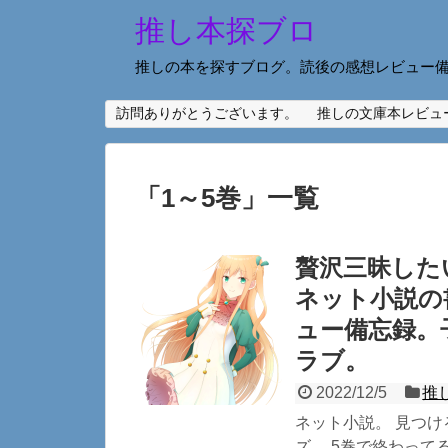
推し本探ブロ
推しの本を探すブログ。読後の感想レビュー
訪問ありがとうございます。
推しの文庫本レビュ
「
1～5巻
」
一覧
贅沢三昧した
ネット小説の
ュー備忘録。
ラブ。
2022/12/5
推
ネット小説。 見つけ
ズ。 5巻で終わってる