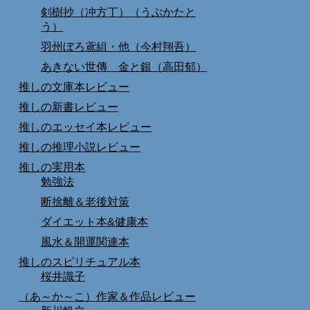
剣樹抄（冲方丁）（うぶかたと
う）
羽州ぼろ鳶組・他（今村翔吾）
あきない世傳 金と銀（高田郁）
推しの文庫本レビュー
推しの新書レビュー
推しのエッセイ本レビュー
推しの推理小説レビュー
推しの実用本
勉強法
断捨離＆老後対策
ダイエット本&健康本
風水＆開運関連本
推しのスピリチュアル本
桜井識子
（あ～か～こ）作家＆作品レビュー