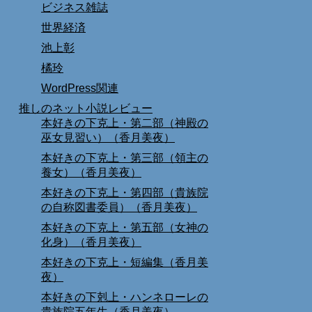
ビジネス雑誌
世界経済
池上彰
橘玲
WordPress関連
推しのネット小説レビュー
本好きの下克上・第二部（神殿の
巫女見習い）（香月美夜）
本好きの下克上・第三部（領主の
養女）（香月美夜）
本好きの下克上・第四部（貴族院
の自称図書委員）（香月美夜）
本好きの下克上・第五部（女神の
化身）（香月美夜）
本好きの下克上・短編集（香月美
夜）
本好きの下剋上・ハンネローレの
貴族院五年生（香月美夜）