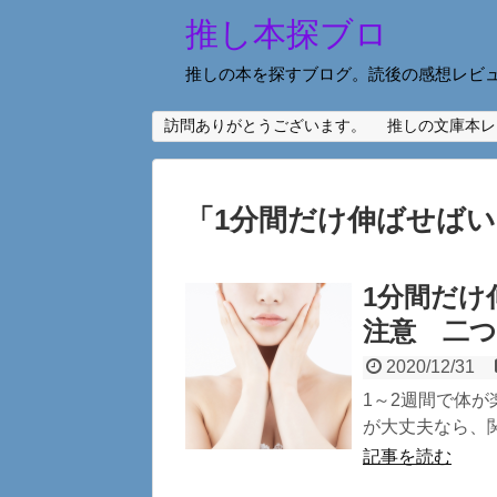
推し本探ブロ
推しの本を探すブログ。読後の感想レビ
訪問ありがとうございます。
推しの文庫本レ
「
1分間だけ伸ばせば
1分間だけ
注意 二
2020/12/31
1～2週間で体が
が大丈夫なら、関
記事を読む