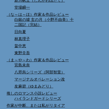
新川帆立（しんかわほたて）
堂場瞬一
（な～は～ほ）作家＆作品レビュー
白銀の墟 玄の月（小野不由美）十
二国記（完結）
日向夏
林真理子
畠中恵
東野圭吾
（ま～や～わ）作家＆作品レビュー
宮島未奈
八咫烏シリーズ（阿部智里）
マージナルオペレーション改
友麻碧（ゆまみどり）
推しのロマンス小説レビュー
ハイランドガードシリーズ
作家が中断、または私がリタイア