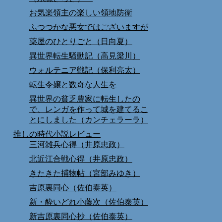
お気楽領主の楽しい領地防衛
ふつつかな悪女ではございますが
薬屋のひとりごと（日向夏）
異世界転生騒動記（高見梁川）
ウォルテニア戦記（保利亮太）
転生令嬢と数奇な人生を
異世界の貧乏農家に転生したの
で、レンガを作って城を建てるこ
とにしました（カンチェラーラ）
推しの時代小説レビュー
三河雑兵心得（井原忠政）
北近江合戦心得（井原忠政）
きたきた捕物帖（宮部みゆき）
吉原裏同心（佐伯泰英）
新・酔いどれ小藤次（佐伯泰英）
新吉原裏同心抄（佐伯泰英）