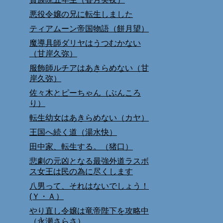
悪役令嬢の兄に転生しました
ティアムーン帝国物語（餅月望）
魔導具師ダリヤはうつむかない
（甘岸久弥）
服飾師ルチアはあきらめない（甘
岸久弥）
佐々木とピーちゃん（ぶんころ
り）
転生幼女はあきらめない（カヤ）
王国へ続く道（湯水快）
田中家、転生する。（猪口）
悲劇の元凶となる最強外道ラスボ
ス女王は民の為に尽くします
八男って、それはないでしょう！
(Ｙ・Ａ）
やり直し令嬢は竜帝陛下を攻略中
（永瀬さらさ）