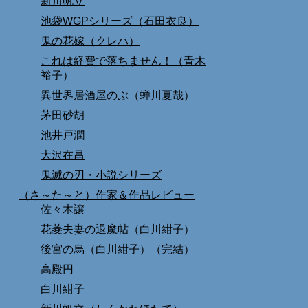
新川帆立
池袋WGPシリーズ（石田衣良）
鬼の花嫁（クレハ）
これは経費で落ちません！（青木
裕子）
異世界居酒屋のぶ（蝉川夏哉）
茅田砂胡
池井戸潤
大沢在昌
鬼滅の刃・小説シリーズ
（さ～た～と）作家＆作品レビュー
佐々木譲
花菱夫妻の退魔帖（白川紺子）
後宮の烏（白川紺子）（完結）
高殿円
白川紺子