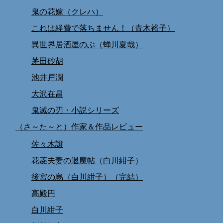
鬼の花嫁（クレハ）
これは経費で落ちません！（青木裕子）
異世界居酒屋のぶ（蝉川夏哉）
茅田砂胡
池井戸潤
大沢在昌
鬼滅の刃・小説シリーズ
（さ～た～と）作家＆作品レビュー
佐々木譲
花菱夫妻の退魔帖（白川紺子）
後宮の烏（白川紺子）（完結）
高殿円
白川紺子