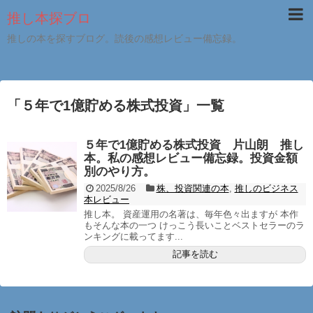
推し本探ブロ
推しの本を探すブログ。読後の感想レビュー備忘録。
「
５年で1億貯める株式投資
」
一覧
５年で1億貯める株式投資 片山朗 推し
本。私の感想レビュー備忘録。投資金額
別のやり方。
2025/8/26
株、投資関連の本
,
推しのビジネス
本レビュー
推し本。 資産運用の名著は、毎年色々出ますが 本作
もそんな本の一つ けっこう長いことベストセラーのラ
ンキングに載ってます...
記事を読む