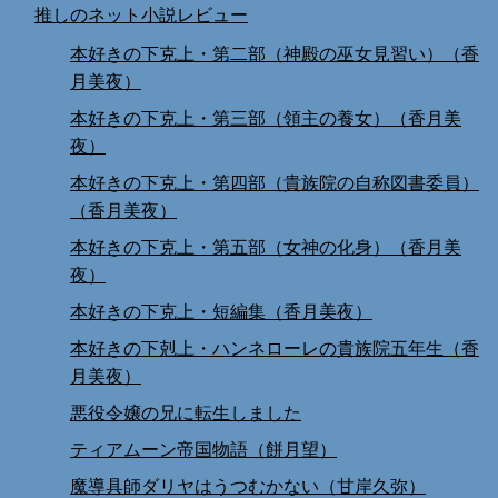
推しのネット小説レビュー
本好きの下克上・第二部（神殿の巫女見習い）（香
月美夜）
本好きの下克上・第三部（領主の養女）（香月美
夜）
本好きの下克上・第四部（貴族院の自称図書委員）
（香月美夜）
本好きの下克上・第五部（女神の化身）（香月美
夜）
本好きの下克上・短編集（香月美夜）
本好きの下剋上・ハンネローレの貴族院五年生（香
月美夜）
悪役令嬢の兄に転生しました
ティアムーン帝国物語（餅月望）
魔導具師ダリヤはうつむかない（甘岸久弥）