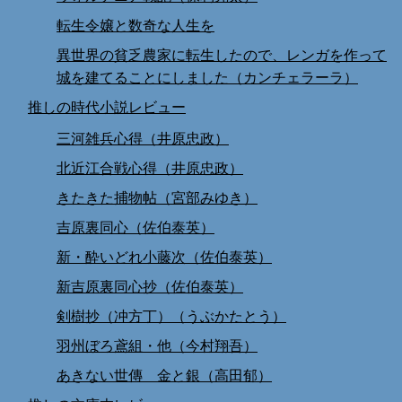
転生令嬢と数奇な人生を
異世界の貧乏農家に転生したので、レンガを作って
城を建てることにしました（カンチェラーラ）
推しの時代小説レビュー
三河雑兵心得（井原忠政）
北近江合戦心得（井原忠政）
きたきた捕物帖（宮部みゆき）
吉原裏同心（佐伯泰英）
新・酔いどれ小藤次（佐伯泰英）
新吉原裏同心抄（佐伯泰英）
剣樹抄（冲方丁）（うぶかたとう）
羽州ぼろ鳶組・他（今村翔吾）
あきない世傳 金と銀（高田郁）