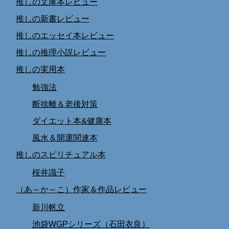
推しの文庫本レビュー
推しの新書レビュー
推しのエッセイ本レビュー
推しの推理小説レビュー
推しの実用本
勉強法
断捨離＆老後対策
ダイエット本&健康本
風水＆開運関連本
推しのスピリチュアル本
桜井識子
（あ～か～こ）作家＆作品レビュー
新川帆立
池袋WGPシリーズ（石田衣良）