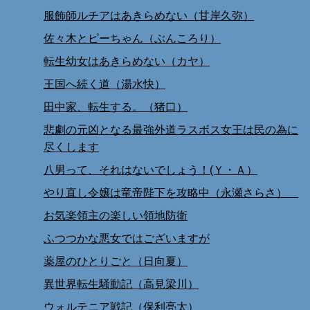
服飾師ルチアはあきらめない（甘岸久弥）
佐々木とピーちゃん（ぶんころり）
転生幼女はあきらめない（カヤ）
王国へ続く道（湯水快）
田中家、転生する。（猪口）
悲劇の元凶となる最強外道ラスボス女王は民の為に
尽くします
八男って、それはないでしょう！(Ｙ・Ａ）
やり直し令嬢は竜帝陛下を攻略中（永瀬さらさ）
お気楽領主の楽しい領地防衛
ふつつかな悪女ではございますが
薬屋のひとりごと（日向夏）
異世界転生騒動記（高見梁川）
ウォルテニア戦記（保利亮太）