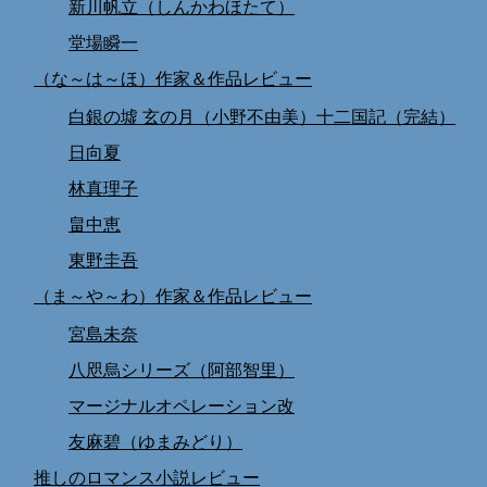
新川帆立（しんかわほたて）
堂場瞬一
（な～は～ほ）作家＆作品レビュー
白銀の墟 玄の月（小野不由美）十二国記（完結）
日向夏
林真理子
畠中恵
東野圭吾
（ま～や～わ）作家＆作品レビュー
宮島未奈
八咫烏シリーズ（阿部智里）
マージナルオペレーション改
友麻碧（ゆまみどり）
推しのロマンス小説レビュー