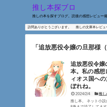
推し本探ブロ
推しの本を探すブログ。読後の感想レビュー
訪問ありがとうございます。
推しの文庫本レビュ
「
追放悪役令嬢の旦那様（
追放悪役令嬢
本。私の感想
ィオス国への
ぼれね。
2024/2/4
推し
推し本。 ネット小説
8巻まで読了してます。